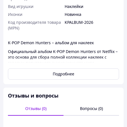
Вид игрушки
Наклейки
Иконки
Новинка
Код производителя товара
KPALBUM-2026
(MPN)
K-POP Demon Hunters – альбом для наклеек
Официальный альбом K-POP Demon Hunters от Netflix –
это основа для сбора полной коллекции наклеек с
героями популярного анимационного мира.
Идеально подходит для фанатов K-POP и
Подробнее
коллекционеров.
Что входит в набор:
- Альбом для наклеек
Отзывы и вопросы
- 2 пакетика со стикерами
Отзывы (0)
Вопросы (0)
- Постер
Особенности: