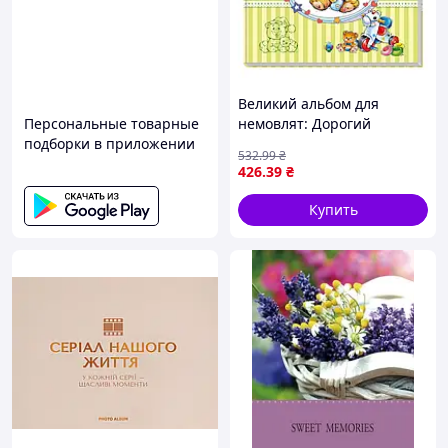
Великий альбом для
Персональные товарные
немовлят: Дорогий
подборки в приложении
синочку 230011 укр. мовою
532
.99
₴
426
.39
₴
Купить