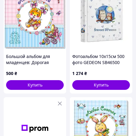
Большой альбом для
Фотоальбом 10x15см 500
младенцев: Дорогая
фото GEDEON SB46500
доченька 230012 на укр.
ART204
500
₴
1 274
₴
языке
Купить
Купить