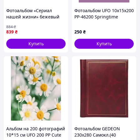
Фотоальбом «Сериал
Фотоальбом UFO 10x15x200
нашей жизни» бежевый
PP-46200 Springtime
884
₴
839
₴
250
₴
Купить
Купить
Альбом на 200 фотографий
Фотоальбом GEDEON
10*15 см UFO 200 PP Сute
230x280 Самокл.(40