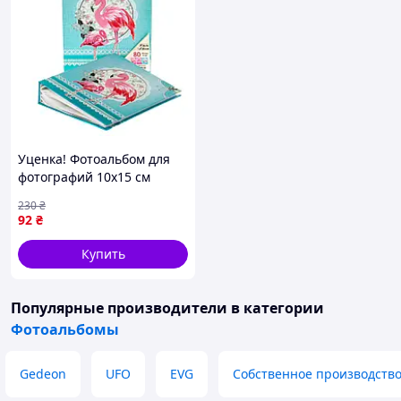
Уценка! Фотоальбом для
фотографий 10х15 см
Фламинго 23х19 см 80 фото
230
₴
8130-003
92
₴
Купить
Популярные производители
в категории
Фотоальбомы
Gedeon
UFO
EVG
Собственное производств