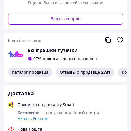
- Официальная лицензия Netflix
Еще не было отзывов об этом товаре
- Яркий дизайн с персонажами K-POP Demon Hunters
Задать вопрос
- Удобная структура для сбора полной коллекции
- Идеально для старта коллекционирования
О коллекции:
Был online:
сегодня
- В серии 196 наклеек
Всі іграшки тутечки
- Включает 30 специальных: 24 голографические 6
97% положительных отзывов
фигурных (die-cut)
Дополнительно:
Каталог продавца
Отзывы о продавце
2731
Кон
- Двухсторонний постер размером 42×56 см
Для чего:
Доставка
- собирать полную коллекцию
Подписка на доставку Smart
- хранить наклейки в одном месте
Бесплатно
— в отделения Новой почты
- обмениваться с друзьями
Узнать больше
Возраст: 6+
Нова Пошта