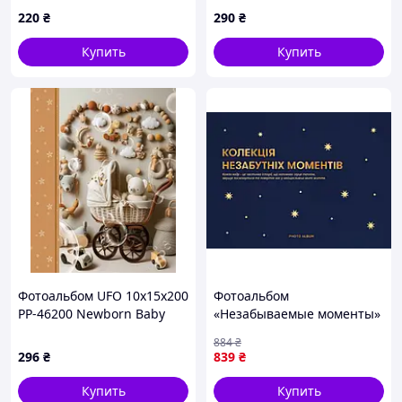
Daisies
страниц) CLASSIC
220
₴
290
₴
BURGUNDY !Товар з
пошкодженням!
Купить
Купить
Фотоальбом UFO 10x15x200
Фотоальбом
PP-46200 Newborn Baby
«Незабываемые моменты»
(7227988)
темно-синий
884
₴
296
₴
839
₴
Купить
Купить