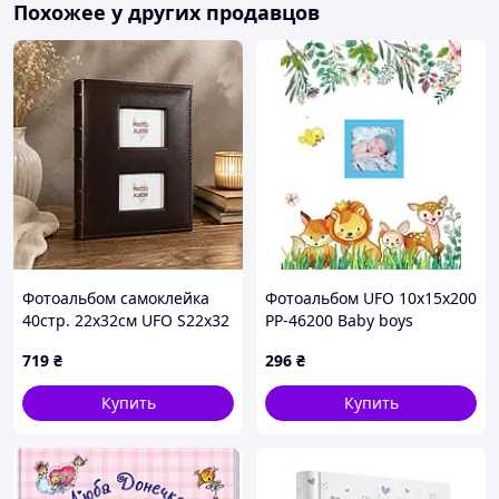
Похожее у других продавцов
Фотоальбом самоклейка
Фотоальбом UFO 10x15x200
40стр. 22х32см UFO S22x32
PP-46200 Baby boys
Studia
(7061933)
719
₴
296
₴
Купить
Купить