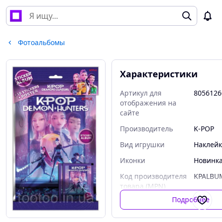
Фотоальбомы
Характеристики
Артикул для
8056126
отображения на
сайте
Производитель
K-POP
Вид игрушки
Наклей
Иконки
Новинк
Код производителя
KPALBU
товара (MPN)
Подробнее