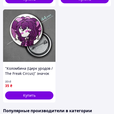
"Коломбина (Цирк уродов /
The Freak Circus)" значок
круглый на булавке Ø44
39
₴
мм
35
₴
Купить
Популярные производители
в категории