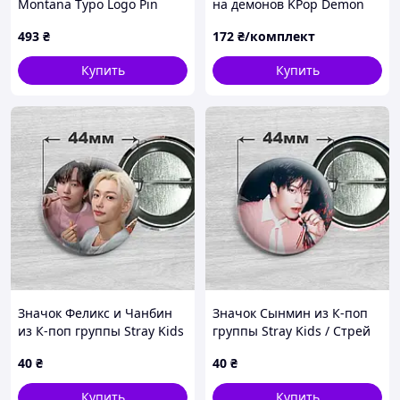
Montana Typo Logo Pin
на демонов KPop Demon
Hunters 3 шт комплект
493
₴
172
₴/комплект
(bs075)
Купить
Купить
Значок Феликс и Чанбин
Значок Сынмин из К-поп
из К-поп группы Stray Kids
группы Stray Kids / Стрей
/ Стрей Кидс. №35. 44мм
Кидс. №59. 44мм
40
₴
40
₴
Купить
Купить