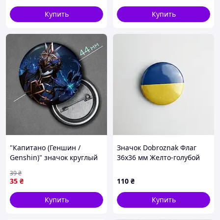
Купить
Купить
"Капитано (Геншин /
Значок Dobroznak Флаг
Genshin)" значок круглый
36х36 мм Желто-голубой
на булавке Ø44 мм
(6609)
39
₴
35
₴
110
₴
Купить
Купить