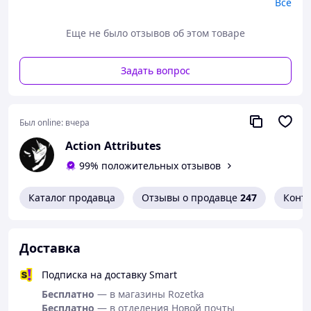
фиксатор (булавка или зажим), с помощью которого он
Все
легко закрепляется на ткани. Достаточно проколоть
материал и зафиксировать застёжку с внутренней
Еще не было отзывов об этом товаре
стороны. При необходимости значок можно быстро
снять или переместить на другое место. Это удобный и
Задать вопрос
доступный способ обновить стиль без кардинальных
изменений гардероба.
Характеристики значка:
Был online:
вчера
диаметр 58 мм;
Action Attributes
материал: металл + пластик;
покрітие: глянцевое;
99% положительных отзывов
крепление: шпилька.
Каталог продавца
Отзывы о продавце
247
Конт
Доставка
Подписка на доставку Smart
Бесплатно
— в магазины Rozetka
Бесплатно
— в отделения Новой почты