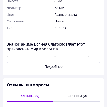
Высота
6 мм
Диаметр
58 мм
Цвет
Разные цвета
Состояние
Новое
Тип
Значок
Значок аниме Богиня благословляет этот
прекрасный мир KonoSuba
Значок — это универсальный аксессуар, который
используется как элемент самовыражения и
Подробнее
дополнение к образу. Он позволяет подчеркнуть
интересы, стиль или принадлежность к определённой
культуре, например аниме, играм или фильмам. Значки
часто крепят на одежду (куртки, худи, рюкзаки), сумки
Отзывы и вопросы
или даже головные уборы, создавая уникальный и
запоминающийся внешний вид.
Отзывы (0)
Вопросы (0)
Способ применения максимально простой: на
обратной стороне значка расположен металлический