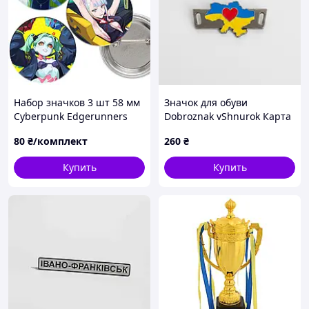
Набор значков 3 шт 58 мм
Значок для обуви
Cyberpunk Edgerunners
Dobroznak vShnurok Карта
Украины с сердцем 45х22
80
₴/комплект
260
₴
мм Желто-голубой (3072)
Купить
Купить