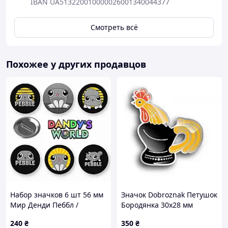
IBAN UA513220010000026001340044377
Смотреть всё
Похожее у других продавцов
Набор значков 6 шт 56 мм
Значок Dobroznak Петушок
Мир Денди Пеббл /
Бородянка 30х28 мм
Dandy's World Pebble
Разноцветный (6048)
240
₴
350
₴