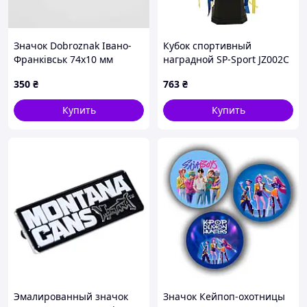
Значок Dobroznak Івано-
Кубок спортивный
Франківськ 74х10 мм
наградной SP-Sport JZ002C
Черно-белый (6347)
350
₴
763
₴
Купить
Купить
Эмалированный значок
Значок Кейпоп-охотницы