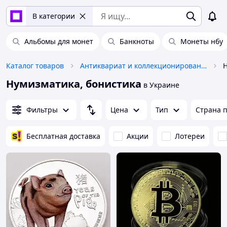
В категории
Альбомы для монет
Банкноты
Монеты нбу
Каталог товаров
Антиквариат и коллекционирование
Н
Нумизматика, бонистика
в Украине
Фильтры
Цена
Тип
Страна 
Бесплатная доставка
Акции
Лотереи