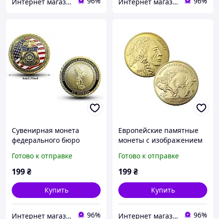
96%
96%
Интернет магазин GSM-V
Интернет магазин GSM-V
Сувенирная монета
Европейские памятные
федерального бюро
монеты с изображением
расследований США
индейской головы бизона
Готово к отправке
Готово к отправке
199
₴
199
₴
Купить
Купить
96%
96%
Интернет магазин GSM-V
Интернет магазин GSM-V