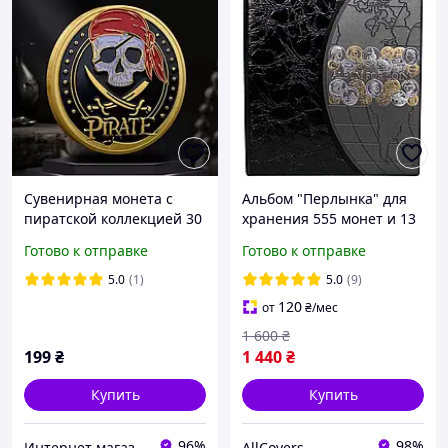
Сувенирная монета с
Альбом "Перлынка" для
пиратской коллекцией 30
хранения 555 монет и 13
мм * 3 мм №30
бон | Кляссер для монет
Готово к отправке
Готово к отправке
| Альбом для
нумизматики | Черный
5.0
(1)
5.0
(9)
120
от
₴
/мес
1 600
₴
199
₴
1 440
₴
Купить
Купить
96%
98%
Интернет магазин GSM-V
AllCovers