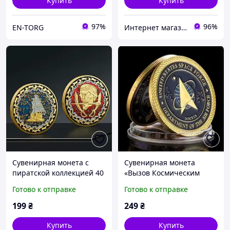
Купить
Купить
97%
96%
EN-TORG
Интернет магазин GSM-V
Сувенирная монета с
Сувенирная монета
пиратской коллекцией 40
«Вызов Космическим
мм * 3 мм
силам США»
Готово к отправке
Готово к отправке
199
₴
249
₴
Купить
Купить