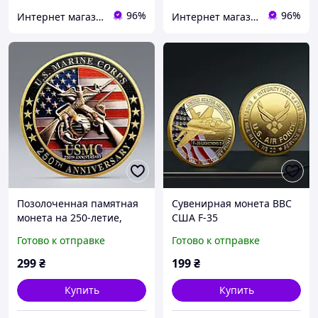
96%
96%
Интернет магазин GSM-V
Интернет магазин GSM-V
Позолоченная памятная
Сувенирная монета ВВС
монета на 250-летие,
США F-35
коллекция монет Корпуса
Готово к отправке
Готово к отправке
морской пехоты США
299
₴
199
₴
Купить
Купить