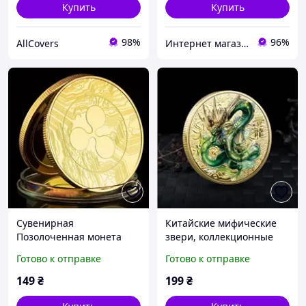
Купить
Купить
98%
96%
AllCovers
Интернет магазин GSM-V
Сувенирная
Китайские мифические
Позолоченная монета
звери, коллекционные
Crypto Ripple XRP
монеты, монета с
Готово к отправке
Готово к отправке
драконом T
149
₴
199
₴