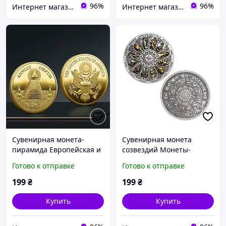
96%
96%
Интернет магазин GSM-V
Интернет магазин GSM-V
Сувенирная монета-
Сувенирная монета
пирамида Европейская и
созвездий Монеты-
американская вера
хранители счастливой
Готово к отправке
Готово к отправке
Божьего глаза
богини
199
₴
199
₴
Купить
Купить