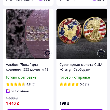
Альбом "Люкс" для
Сувенирная монета США
хранения 555 монет и 13
«Статуя Свободы»
бон | Клясер для монет |
Готово к отправке
Готово к отправке
Альбом для нумизматики
Бордо
4.8
(6)
5.0
(1)
120
от
₴
/мес
1 600
₴
1 440
₴
199
₴