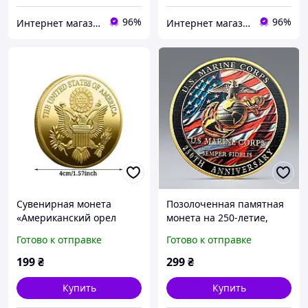
96%
96%
Интернет магазин GSM-V
Интернет магазин GSM-V
Сувенирная монета
Позолоченная памятная
«Американский орел
монета на 250-летие,
Свободы»
коллекция монет Корпуса
Готово к отправке
Готово к отправке
морской пехоты США
199
₴
299
₴
Купить
Купить