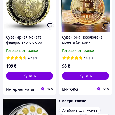
Сувенирная монета
Сувенірна Позолочена
федерального бюро
монета биткойн
расследований США
Готово к отправке
Готово к отправке
4.5
(2)
5.0
(1)
199
₴
98
₴
Купить
Купить
96%
97%
Интернет магазин GSM-V
EN-TORG
Смотри также
Альбомы для монет