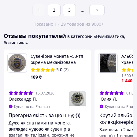
1
2
3
...
Показано 1 - 29 товаров из 9000+
Отзывы покупателей
в категории «Нумизматика,
бонистика»
Сувенірна монета «53-тя
Альбом
окрема механізована
хранен
бригада імені князя
бон | 
5.0
(2)
Володимира Мономаха»
Альбом
1 600
₴
189
₴
| Черн
1 440
₴
15.07.2026
01.06
Олександр П.
Юлия Л.
Куплено на Prom.ua
Куплено на Prom.
Прегарна якість за цю ціну;-)))
Крутий альбом
колекціонерів
Дуже якісна памятна монета,
виглядає чудово як сувенір а
Замовляла 2 хаме
взагалі як талісман, оружжя не
якісні) і 1 великий. Великий на 