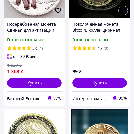
Посеребренная монета
Позолоченная монета
Свинья для активации
Bitcoin, коллекционная
любви, удачи, денег
художественная
Готово к отправке
Готово к отправке
коллекция
5.0
(1)
4.7
(3)
137
от
₴
/мес
1 537
₴
1 368
₴
99
₴
Купить
Купить
97%
96%
Вековой Восток
Интернет магазин GSM-V