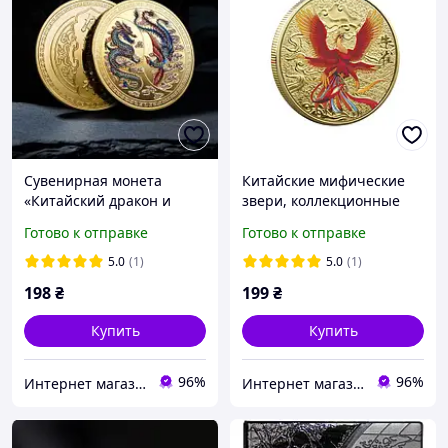
Сувенирная монета
Китайские мифические
«Китайский дракон и
звери, коллекционные
феникс»
монеты, монета с
Готово к отправке
Готово к отправке
драконом S
5.0
(1)
5.0
(1)
198
₴
199
₴
Купить
Купить
96%
96%
Интернет магазин GSM-V
Интернет магазин GSM-V