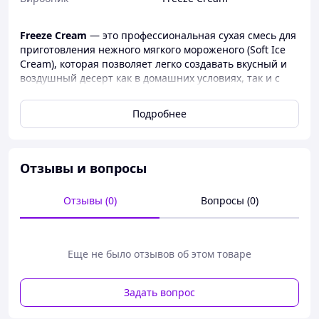
Freeze Cream
— это профессиональная сухая смесь для
приготовления нежного мягкого мороженого (Soft Ice
Cream), которая позволяет легко создавать вкусный и
воздушный десерт как в домашних условиях, так и с
использованием профессионального оборудования.
Благодаря сбалансированной рецептуре мороженое
Подробнее
получается кремовым, однородным, с насыщенным
вкусом и привлекательной текстурой.
Смеси
Freeze Cream
разработаны для стабильного
Отзывы и вопросы
результата и идеально подходят для кафе, кофеен,
ресторанов, фуд-кортов, развлекательных центров,
точек продажи мороженого и домашнего
Отзывы (0)
Вопросы (0)
использования.
После приготовления мороженое приобретает
воздушную кремовую консистенцию, которая
Еще не было отзывов об этом товаре
буквально тает во рту. Каждый вкус обладает ярким
ароматом и насыщенным характером, что позволяет
удовлетворить предпочтения самых разных
Задать вопрос
покупателей — от любителей классики до поклонников