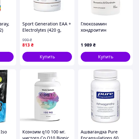
aray,
Sport Generation EAA +
Глюкозамин
2)
Electrolytes (420 g,
хондроитин
forest fruits)
Glucosamine &
990
₴
Chondroitin Thorne
813
₴
1 989
₴
Research 90 кап.
(11064)
Купить
Купить
 Iso
Коэнзим q10 100 мг.
Ашвагандха Pure
,
чистого Co Q10 Bionic
Encapsulations 60