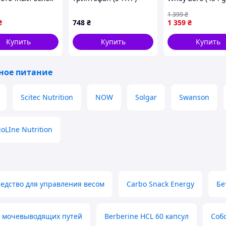
ая дыня
Natrol 100 мг 30 кап.
banana) (23841-0
1 399
₴
(3320)
₴
748
₴
1 359
₴
Купить
Купить
Купить
ное питание
Scitec Nutrition
NOW
Solgar
Swanson
ioLIne Nutrition
едство для управления весом
Carbo Snack Energy
Бе
ля мочевыводящих путей
Berberine HCL 60 капсул
Соб