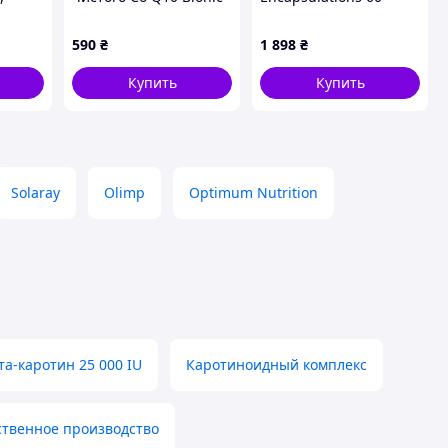
1)
Formula в формі
капсул (21590)
убихинон ку10 60
590
₴
1 898
₴
капсул
Купить
Купить
Solaray
Olimp
Optimum Nutrition
та-каротин 25 000 IU
Каротиноидный комплекс
ственное производство