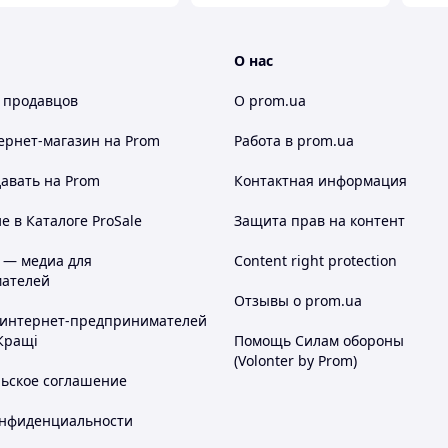
О нас
 продавцов
О prom.ua
ернет-магазин
на Prom
Работа в prom.ua
авать на Prom
Контактная информация
 в Каталоге ProSale
Защита прав на контент
 — медиа для
Content right protection
ателей
Отзывы о prom.ua
 интернет-предпринимателей
Кращі
Помощь Силам обороны
(Volonter by Prom)
льское соглашение
онфиденциальности