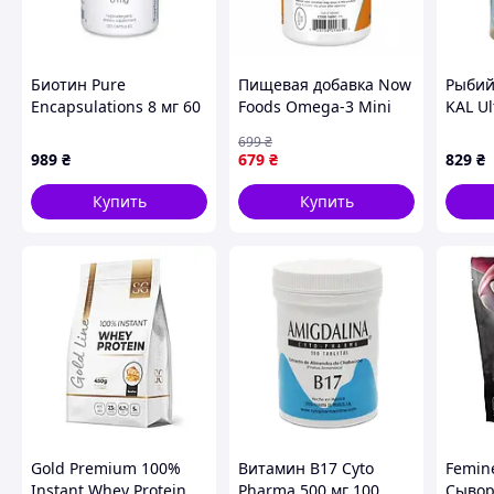
Биотин Pure
Пищевая добавка Now
Рыбий
Encapsulations 8 мг 60
Foods Omega-3 Mini
KAL Ul
капсул (21929)
Gels 500 mg - 180 sgels
1200m
699
₴
(2022-10-0062)
softge
989
₴
679
₴
829
₴
Купить
Купить
Gold Premium 100%
Витамин B17 Cyto
Femine
Instant Whey Protein
Pharma 500 мг 100
Сывор