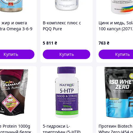
 жир и омега
B-комплекс плюс с
Цинк и медь, Sol
tra Omega 3-6-9
PQQ Pure
100 капсул (2071
g - 100
Encapsulations 60
ls(2023-10-7598)
капсул (31219)
5 811
₴
763
₴
Купить
Купить
Купить
 Protein 1000g
5-гидрокси L-
Протеин Biotech
оточный белок
триптофан (5-НТР)
Whey Zero (454 g