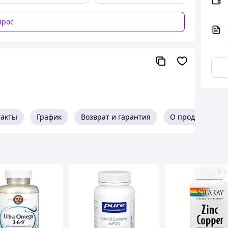
прос
. После вскрытия упаковку плотно закрывать.
такты
График
Возврат и гарантия
О продавце
и 85% Индия 200 г. Мы гарантируем быструю