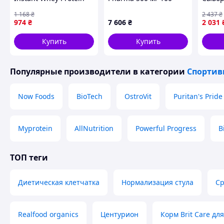
450g (Banoffee)
таблеток (30357)
Медов
1 168
₴
2 437
₴
974
₴
7 606
₴
2 031
Купить
Купить
Популярные производители
в категории
Спортив
Now Foods
BioTech
OstroVit
Puritan's Pride
Myprotein
AllNutrition
Powerful Progress
B
ТОП теги
Диетическая клетчатка
Нормализация стула
Ср
Realfood organics
Центурион
Корм Brit Care д