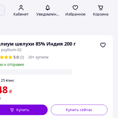
Кабинет
Уведомления
Избранное
Корзина
лиум шелухи 85% Индия 200 г
 psyllium-02
5.0
(2)
20+ купили
во к отправке
25
т
₴
/мес
48
₴
₴
Купить
Купить сейчас