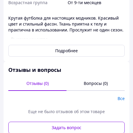
Возрастная группа
От 9-ти месяцев
Крутая футболка для настоящих модников. Красивый
цвет и стильный фасон. Ткань приятна к телу и
практична в использовании. Прослужит не один сезон.
▫️ Высокое качество.
▫️Уже не первый год наши клиенты возвращаются к
Подробнее
нам, чтобы сделать повторный заказ и получить
действительно качественный продукт, который
соответствует своей стоимости.
Отзывы и вопросы
С любовью, "Зірочка"🌟
Отзывы (0)
Вопросы (0)
Все
Еще не было отзывов об этом товаре
Задать вопрос