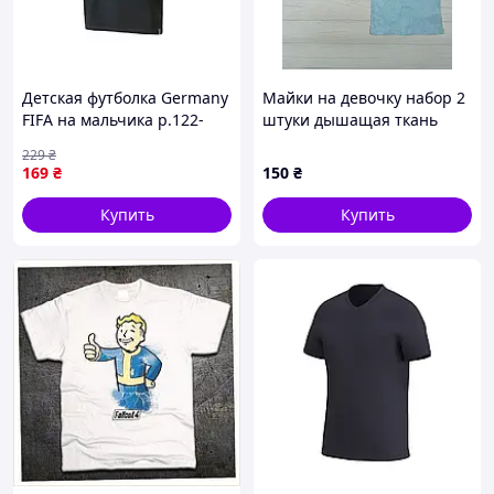
Детская футболка Germany
Майки на девочку набор 2
FIFA на мальчика р.122-
штуки дышащая ткань
128, 6-8 лет
Lupilu 98-104 различные
229
₴
цвета арт 1977
169
₴
150
₴
Купить
Купить