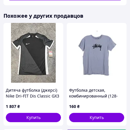
Похожее у других продавцов
Дитяча футболка (джерсі)
Футболка детская,
Nike Dri-FIT Dis Classic GX3
комбинированный (128-
(FD7766-060) ОРИГІНАЛ
176) оптом 4404-2 grey-
1 807
₴
160
₴
blue - P167071
Купить
Купить