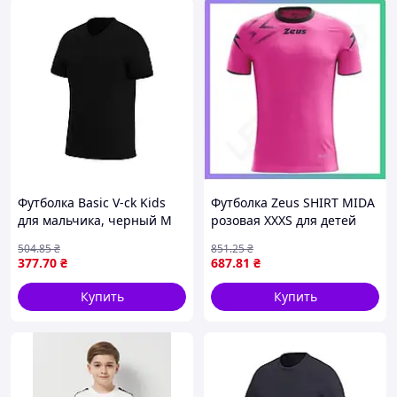
Футболка Basic V-ck Kids
Футболка Zeus SHIRT MIDA
для мальчика, черный M
розовая XXXS для детей
KV110-01
спортивная футболка из
504
.85
₴
851
.25
₴
полиэстера SKU_Z01261
377
.70
₴
687
.81
₴
Купить
Купить