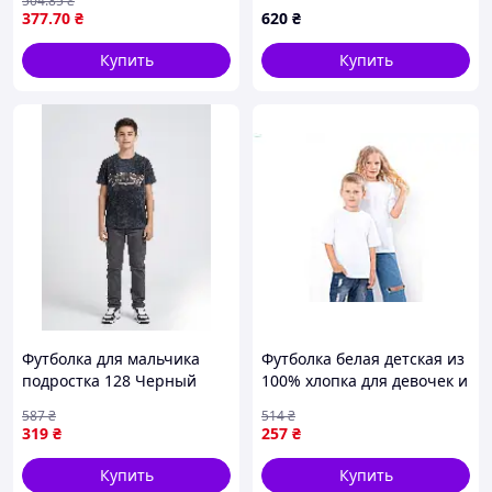
504
.85
₴
377
.70
₴
620
₴
Купить
Купить
Футболка для мальчика
Футболка белая детская из
подростка 128 Черный
100% хлопка для девочек и
STREAM (750002-128)
мальчиков для занятий
587
₴
514
₴
спортом и повседневной
319
₴
257
₴
носки
Купить
Купить