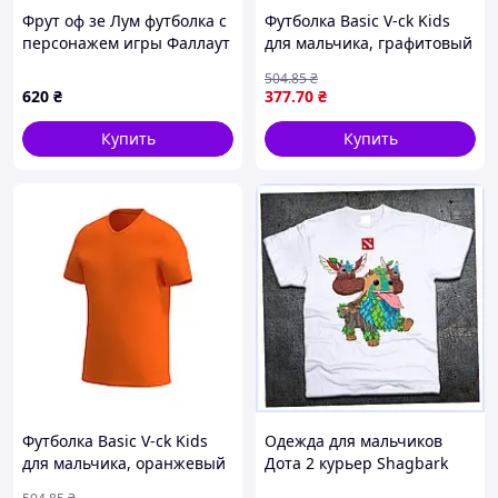
Фрут оф зе Лум футболка с
Футболка Basic V-ck Kids
персонажем игры Фаллаут
для мальчика, графитовый
белая 75X8K490E3
3XL KV110-10
504
.85
₴
620
₴
377
.70
₴
Купить
Купить
Футболка Basic V-ck Kids
Одежда для мальчиков
для мальчика, оранжевый
Дота 2 курьер Shagbark
2XL KV110-21
хлопок, E7584K601