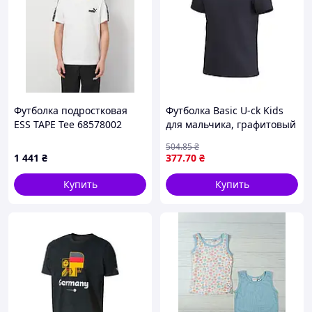
Футболка подростковая
Футболка Basic U-ck Kids
ESS TAPE Tee 68578002
для мальчика, графитовый
Puma 128 Белый 68578002
M KU110-10
504
.85
₴
1 441
₴
377
.70
₴
Купить
Купить