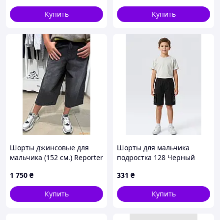
Купить
Купить
Шорты джинсовые для
Шорты для мальчика
мальчика (152 см.) Reporter
подростка 128 Черный
Young
(719122-128)
1 750
₴
331
₴
Купить
Купить