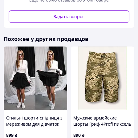
Задать вопрос
Похожее у других продавцов
Стильні шорти-спідниця з
Мужские армейские
мереживом для дівчаток
шорты Гриф 4Profi пиксель
8C68561CA2
899
₴
890
₴