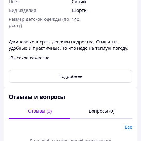
Цвет
Синий
Вид изделия
Шорты
Размер детской одежды (по
140
росту)
Джинсовые шорты девочки подростка, Стильные,
удобные и практичные. То что надо на теплую погоду.
▫️Высокое качество.
▫️ Можно стирать в стиральной машине.
Подробнее
▫️Уже не первый год наши клиенты возвращаются к
нам, чтобы сделать повторный заказ и получить
действительно качественный продукт, который
соответствует своей стоимости.
Отзывы и вопросы
С любовью, "Зірочка"🌟
Отзывы (0)
Вопросы (0)
Все
Еще не было отзывов об этом товаре