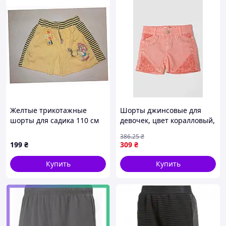
Желтые трикотажные
Шорты джинсовые для
шорты для садика 110 см
девочек, цвет коралловый,
18E8A7777
247R10033
386
.25
₴
199
₴
309
₴
Купить
Купить