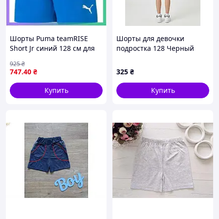
Шорты Puma teamRISE
Шорты для девочки
Short Jr синий 128 см для
подростка 128 Черный
футбола детские
(722725-128)
925
₴
спортивные шорты
747
.40
₴
325
₴
SKU_704943-02
Купить
Купить