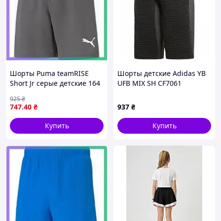
Шорты Puma teamRISE
Шорты детские Adidas YB
Short Jr серые детские 164
UFB MIX SH CF7061
см для футбола с
925
₴
эластичным поясом и
747
.40
₴
937
₴
технологией DryCEL
SKU_704943-13
Купить
Купить