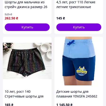
Шорты для мальчика из
4,5 лет, рост 110 Легкие
стрейч джинса размер 26
летние трикотажные
стильная одежда для
шорты для мальчика.
525
₴
летнего отдыха и игр
Артикул 27992
262
.50
₴
145
₴
Купить
Купить
10 лет, рост 140
Детские шорты для
Стретчевые шорты для
плавания YINGFA 24S662
девочки. Артикул 28031
для отдыха у воды 10 лет
165
₴
1 145
.50
₴
голубой-синий