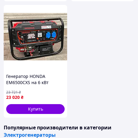
Поторопись, товара по акции осталось
всего 3шт!
ДОСТАВКА ПО всей УКРАИНЕ:
Мы качественно и надежно упаковываем все наши
посылки, за сохранение содержимого можете не
беспокоиться.
Смотрите наши другие объявления.
Всем удачных покупок.
Генератор HONDA
EM6500CXS на 6 кВт
электростанция бензин
23 721
₴
однофазный
23 020
₴
Купить
Популярные производители
в категории
Электрогенераторы