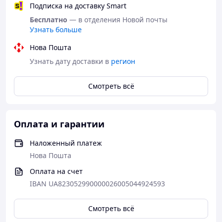
Подписка на доставку Smart
Инверторный бензиновый генератор
Vackson — идеальное решение для дома
Бесплатно
— в отделения Новой почты
и дачи
Узнать больше
Нова Пошта
<-panclass
Преимущества:
Узнать дату доставки в
регион
Смотреть всё
Высокая мощность: максимальная мощность
4.5 кВт, номинальная — 4.2 кВт, что позволяет
подключать несколько электроприборов
одновременно.
Оплата и гарантии
Инверторная технология: обеспечивает
стабильную электроники.
Наложенный платеж
Сниженный уровень шума: идеально подходит
Нова Пошта
для использования в жилых зонах.
Электростартер: быстрый запуск без физических
Оплата на счет
усилий.
IBAN UA823052990000026005044924593
Цифровой дисплей: контролируйте основные
параметры работы генератора.
Смотреть всё
Компактная конструкция