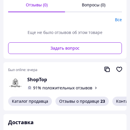
Отзывы (0)
Вопросы (0)
Все
Еще не было отзывов об этом товаре
Задать вопрос
Был online:
вчера
ShopTop
91% положительных отзывов
Каталог продавца
Отзывы о продавце
23
Конта
Бензиновый инверторный
генератор электроснабжения! ck-
Доставка
alert_theme_red">