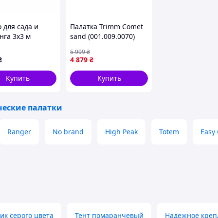
 для сада и
Палатка Trimm Comet
нга 3х3 м
sand (001.009.0070)
адная палатка
5 999
₴
нг рыбалка
₴
4 879
₴
да отдых SJ-0117
Lu
Купить
Купить
ческие палатки
Ranger
No brand
High Peak
Totem
Easy
ик серого цвета
Тент помаранчевый
Надежное креп