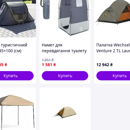
 туристичний
Намет для
Палатка Wechsel
5×100 (см)
перевдягання туалету
Venture 2 TL Lau
нговий для
душу Bestway 68002
(231059)
1 851
₴
влі 2 х місний
Топ 110 х 110 х 190 см
05
₴
1 581
₴
12 942
₴
ий LU-030GR (LG-
0GR)
Купить
Купить
Купить