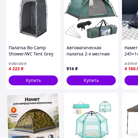
Палатка Bo-Camp
Автоматическая
Намет
Shower/WC Tent Grey
палатка 2-х местная
245×14
(4471890) D_2796 Ollar
200х150см /
кемпі
5 061
.60
₴
4 379
₴
Туристическая
риболо
4 222
₴
914
₴
4 160
.
палатка / Палатка для
Зелен
кемпинга
LU-03
Купить
Купить