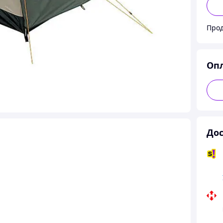
Прод
Оп
Дос