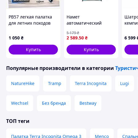
PB57 легкая палатка
Намет
Шатро
для летних походов
автоматический
кемпи
четырехместная
каркасный для
раскл
5 179
₴
M3800P075
кемпинга и отдыха с
кемпи
1 050
₴
2 589
.50
₴
6 599
входом на молнии и
приро
сетчатыми стенами
5016_
Купить
Купить
Популярные производители
в категории
Туристи
NatureHike
Tramp
Terra Incognita
Lugi
Wechsel
Без бренда
Bestway
ТОП теги
Палатка Terra Incognita Omega 3
Menco
Спальн