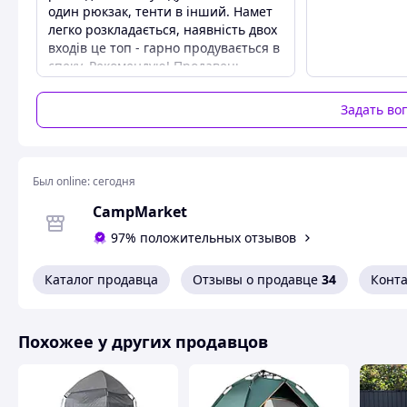
один рюкзак, тенти в інший. Намет
легко розкладається, наявність двох
Похожие товары по характеристикам
входів це топ - гарно продувається в
спеку. Рекомендую! Продавець
швидко відправив товар, ціна
найнижча.
Задать во
Преимущества
Ціна, якість, практичність
Недостатки
Был online:
сегодня
Не виявила
CampMarket
97% положительных отзывов
Каталог продавца
Отзывы о продавце
34
Конт
Похожее у других продавцов