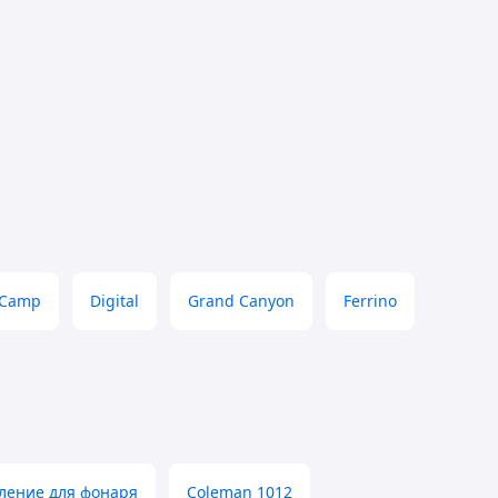
 Camp
Digital
Grand Canyon
Ferrino
ление для фонаря
Coleman 1012