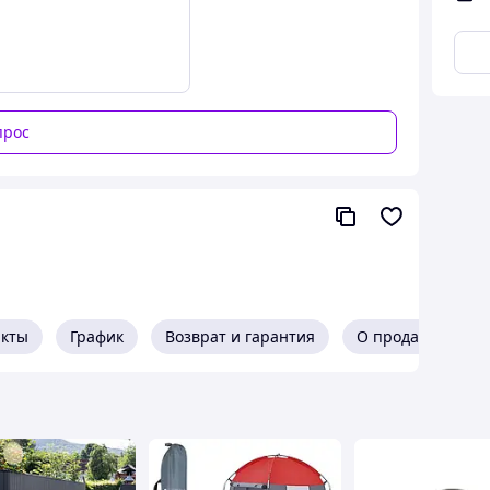
прос
акты
График
Возврат и гарантия
О продавце