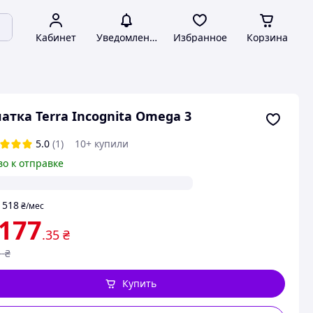
Кабинет
Уведомления
Избранное
Корзина
атка Terra Incognita Omega 3
5.0
(1)
10+ купили
во к отправке
518
т
₴
/мес
 177
.35
₴
1
₴
Купить