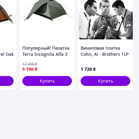
Популярный! Палатка
Виниловая платка
rel Oak
Terra Incognita Alfa 3
Cohn, Al - Brothers 1LP
khaki (4823081500155) -
(8436028698851)
17 300
₴
Лучшее качество
5 190
₴
1 720
₴
только на
Nukleon.com.ua
Купить
Купить