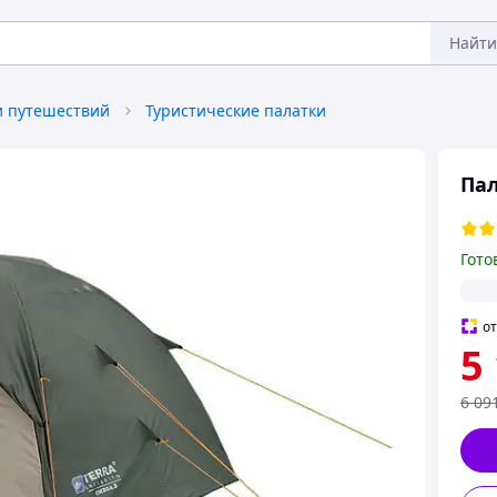
Найти
и путешествий
Туристические палатки
Пал
Гото
о
5
6 09