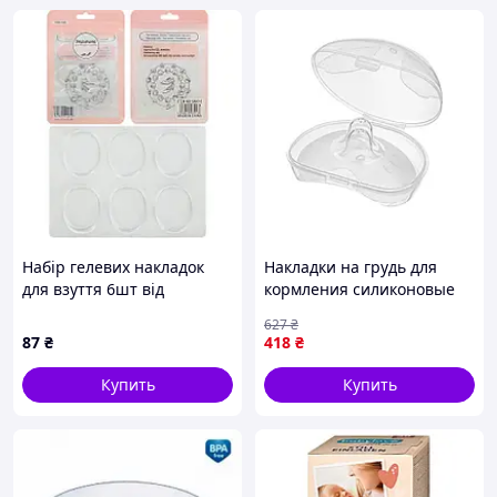
Набір гелевих накладок
Накладки на грудь для
для взуття 6шт від
кормления силиконовые
натирання SM016, ціна за
анатомические для
627
₴
4 шт. //
защиты сосков и комфорта
87
₴
418
₴
мамы FLAME
Купить
Купить