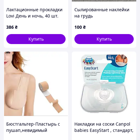
Лактационные прокладки
Сылированные наклейки
Lovi День и ночь, 40 шт.
на грудь
386
₴
100
₴
Купить
Купить
Бюстгальтер-Пластырь с
Накладки на соски Canpol
пушап,невидимый
babies EasyStart , стандарт,
бюстгальтер без бретелек,
2 шт.