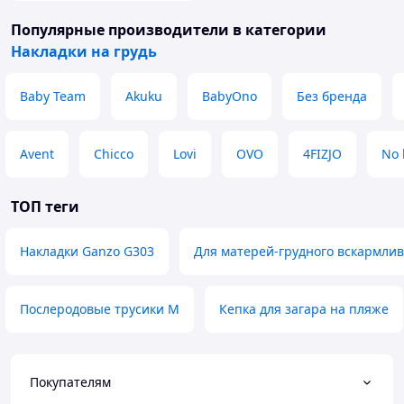
Популярные производители
в категории
Накладки на грудь
Baby Team
Akuku
BabyOno
Без бренда
Avent
Chicco
Lovi
OVO
4FIZJO
No 
ТОП теги
Накладки Ganzo G303
Для матерей-грудного вскармли
Послеродовые трусики M
Кепка для загара на пляже
Покупателям