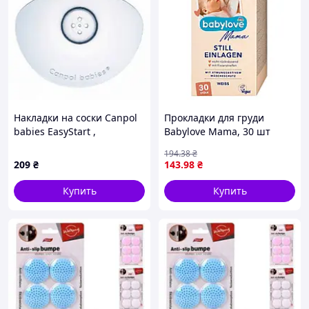
Накладки на соски Canpol
Прокладки для груди
babies EasyStart ,
Babylove Mama, 30 шт
маленькие, 2 шт.
194
.38
₴
209
₴
143
.98
₴
Купить
Купить