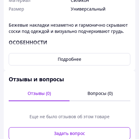
Материал
Силикон
Размер
Универсальный
Бежевые накладки незаметно и гармонично скрывают
соски под одеждой и визуально подчеркивают грудь.
ОСОБЕННОСТИ
Соединяются по центру, создавая
Подробнее
неповторимый контур декольте.
Незаметны даже под тонкой или открытой
одеждой и нежной тканью.
Отзывы и вопросы
Не скользят, сохраняют комфортное ощущение
сосков, маскируя их.
Силикон с гипоаллергенным клеем приятен на
Отзывы (0)
Вопросы (0)
ощупь, не раздражает даже чувствительную кожу
груди и не оставляет следов.
Практичный материал легко моется и быстро
сохнет.
Еще не было отзывов об этом товаре
Осуществляется фиксация спереди и по бокам.
Разрешается заниматься спортом, танцами и
Задать вопрос
плаванием.