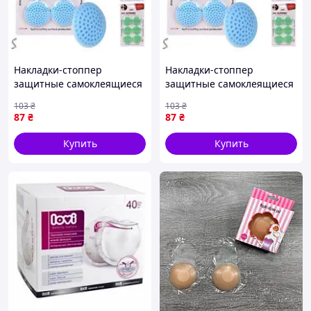
Накладки-стоппер
Накладки-стоппер
защитные самоклеящиеся
защитные самоклеящиеся
6шт/уп 5*0.8см R94836
6шт/уп 5*0.8см R94836
103
₴
103
₴
87
₴
87
₴
Купить
Купить