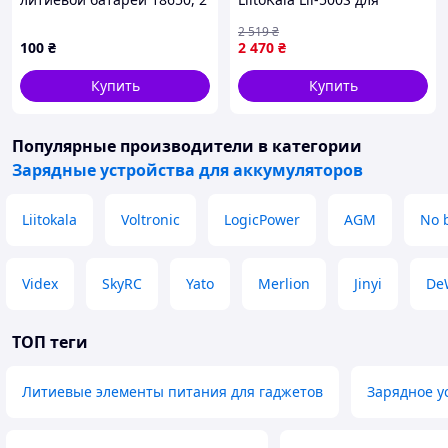
секции
аккумуляторов Li-Ion, Ni-
2 519
₴
MH, Ni-Cd 4-канальное с
100
₴
2 470
₴
тестом емкости и
разрядом Black
Купить
Купить
Популярные производители
в категории
Зарядные устройства для аккумуляторов
Liitokala
Voltronic
LogicPower
AGM
No 
Videx
SkyRC
Yato
Merlion
Jinyi
De
ТОП теги
Литиевые элементы питания для гаджетов
Зарядное у