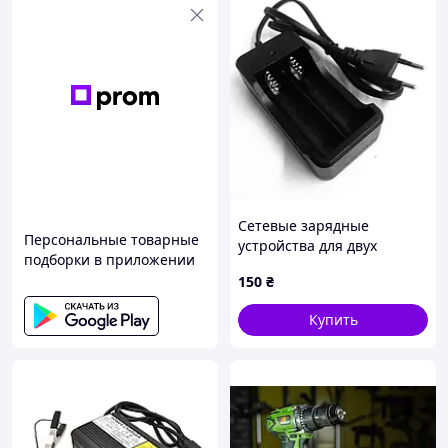
Сетевые зарядные
Персональные товарные
устройства для двух
подборки в приложении
Аккумуляторов 18650-2/ ZJ
150
₴
3009/ 4056 с шнуром (200
шт/ ящ)
Купить