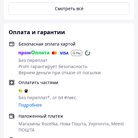
Смотреть всё
4 режима работы
устройства, которые выбираются
вручную с помощью кнопки:
• "
CAR
" – стандартный режим для различных типов
свинцово-кислотных аккумуляторов автомобилей (макс.
Оплата и гарантии
6А)
• "
AGM
" – для аккумуляторов AGM (макс. 6А)
Безопасная оплата картой
• "
MOTO
" – для аккумуляторов мотоциклов (макс. 1.5А)
• "
REPAIR
" – импульсное восстановление
Без переплат
аккумуляторов.
Prom гарантирует безопасность
Вернем деньги при отказе от посылки
Характеристики:
• Производитель:
Foxsur
Оплатить частями
• Модель:
FBC1206D
• Питание: сеть
220V
Без переплат*, от 64 ₴/мес.
• Входное напряжение:
AC 100-240V ~50/60Hz
• Выходное напряжение:
12V
Подробнее
• Выходной ток (макс.):
6A
Наложенный платеж
• Типы совместимых аккумуляторов:
свинцово-
кислотные 12V
Магазины Rozetka, Нова Пошта, Укрпочта, Meest
• Диапазон емкости совместимых аккумуляторов:
4Ah-
ПОШТА
120Ah