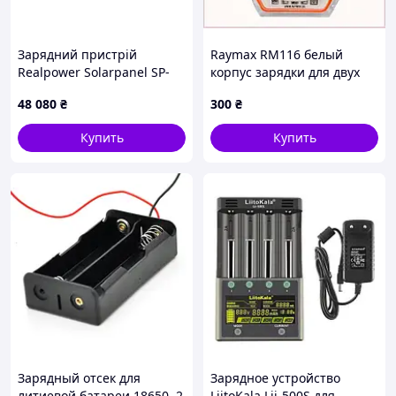
Зарядний пристрій
Raymax RM116 белый
Realpower Solarpanel SP-
корпус зарядки для двух
300E 300 Вт
батареек 220 вольт
48 080
₴
300
₴
578119P6X
Купить
Купить
Зарядный отсек для
Зарядное устройство
литиевой батареи 18650, 2
LiitoKala Lii-500S для