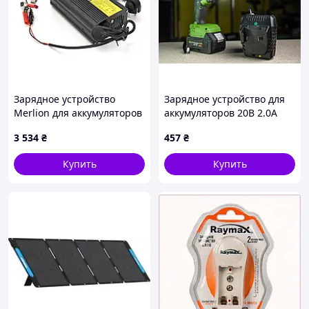
Зарядное устройство
Зарядное устройство для
Merlion для аккумуляторов
аккумуляторов 20В 2.0А
LiFePO4 48V (58,4V),16S,5A-
Procraft Charger20/1 ECO
3 534
₴
457
₴
240W
Купить
Купить