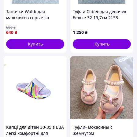
Тапочки Waldi для
Туфли Clibee для девочек
мальчиков серые со
белые 32 19,7см 2158
зверятами 20р 12,8см 2113
690
₴
640
₴
1 250
₴
Купить
Купить
Капці для дітей 30-35 з ЕВА
Туфли- мокасины с
легкі комфортні для
жемчугом