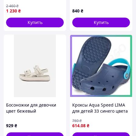
летнього отдыха и
2 460
₴
прогулок
1 230
₴
840
₴
Купить
Купить
Босоножки для девочки
Кроксы Aqua Speed LIMA
цвет бежевый
для детей 33 синего цвета
ЦБ-00289194
легкие не скользящие для
760
₴
плавания SKU_555-10
929
₴
614
.08
₴