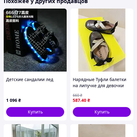
Похожее у других продавцов
Детские сандалии лед
Нарядные Туфли балетки
на липучке для девочки
малышки золотые размер
660
₴
22 23 24 25 23
1 096
₴
587
.40
₴
Купить
Купить