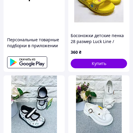
Босоножки детские пенка
Персональные товарные
28 размер Luck Line /
подборки в приложении
желтые / сандалии на
360
₴
девочку или мальчика
летние пенка ЭВА
Купить