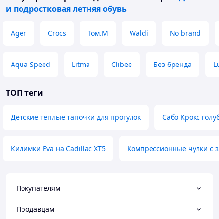
и подростковая летняя обувь
Ager
Crocs
Том.М
Waldi
No brand
Aqua Speed
Litma
Clibee
Без бренда
L
ТОП теги
Детские теплые тапочки для прогулок
Сабо Крокс голу
Килимки Eva на Cadillac XT5
Компрессионные чулки с 
Покупателям
Продавцам