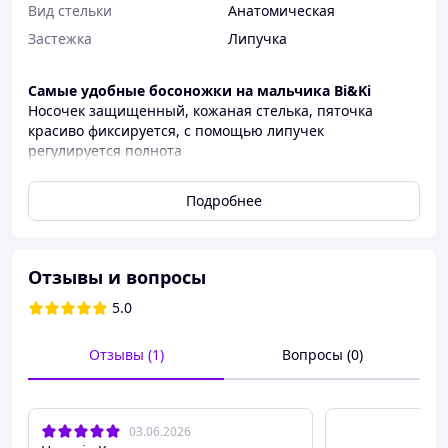
Вид стельки
Анатомическая
Застежка
Липучка
Самые удобные босоножки на мальчика Bi&Ki
Носочек защищенный, кожаная стелька, пяточка
красиво фиксируется, с помощью липучек
регулируется полнота
Размеры
Подробнее
28 - 17,5 см
29 - 18,3 см
30 - 19 см
Отзывы и вопросы
5.0
Отзывы (1)
Вопросы (0)
03.06.2026