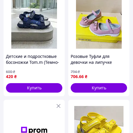
Детские и подростковые
Розовые Туфли для
босоножки Tom.m (Темно-
девочки на липучке
синие) 34 р.
высокая подошва 26 27 28
600
₴
794
₴
29 30 31
420
₴
706
.66
₴
Купить
Купить