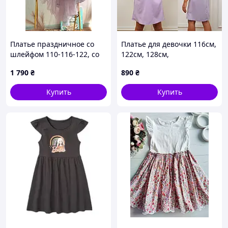
Платье праздничное со
Платье для девочки 116см,
шлейфом 110-116-122, со
122см, 128см,
шнуровкой, пудровое в
134,140,146,152,158,164см
1 790
₴
890
₴
цветок
Купить
Купить