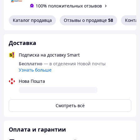
100% положительных отзывов
Каталог продавца
Отзывы о продавце
58
Конта
Доставка
Особенности конструкции CAT Gen 7:
Подписка на доставку Smart
1. Оновлена одинарна пряжка
Бесплатно
— в отделения Новой почты
Уменьшает потерю крови за счет быстрого устранения
Узнать больше
слабости. Требует меньше оборотов воротка, что
значительно упрощает и ускоряет наложение по
Нова Пошта
стандартным протоколам.
2. Усиленный стержень (вороток / windlass)
Увеличенный диаметр обеспечивает более высокую
Смотреть всё
прочность. Специальные рельефные насечки дают
лучшее сцепление даже в сложных условиях (влажная,
перчатки, стресс).
3. Надежный фиксатор воротка
Оплата и гарантии
Продуманная конструкция с двусторонним входом