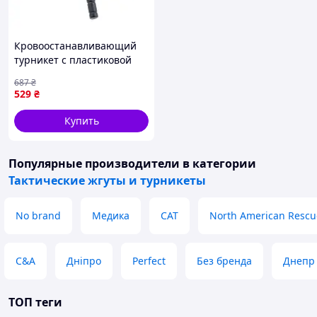
Кровоостанавливающий
турникет с пластиковой
палочкой и липучкой
687
₴
38х95 см CAT
529
₴
CombatApplicationTourniquet
Денвер Кровоспинний
Купить
Популярные производители
в категории
Тактические жгуты и турникеты
No brand
Медика
CAT
North American Rescu
C&A
Дніпро
Perfect
Без бренда
Днепр
ТОП теги