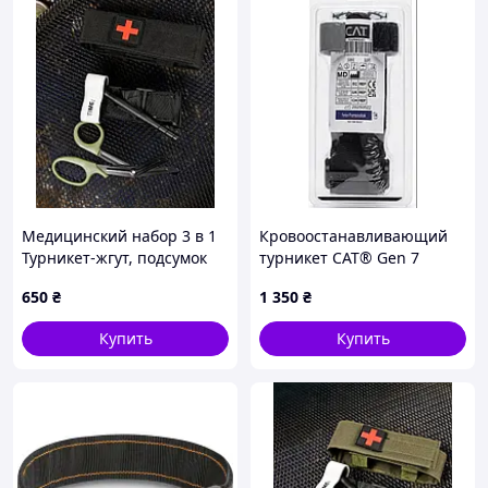
Медицинский набор 3 в 1
Кровоостанавливающий
Турникет-жгут, подсумок
турникет CAT® Gen 7
MOLLE, маленькие
(Combat Application
650
₴
1 350
₴
тактические медицинские
Tourniquet) — Оригинал
ножницы EMT черный
(США)
Купить
Купить
ВТ5408