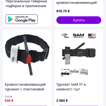
Персональные товарные
кровоостанавливающий
подборки в приложении
«Січ-Турнікет» (SICH
978
.75
₴
Tourniquet), механический
Купить
Кровоостанавливающий
Турнікет SAM XT в
турникет с пластиковой
наявності 1шт
палочкой и липучкой
711
₴
38х95 см CAT
539
₴
2 084
₴
CombatApplicationTourniquet