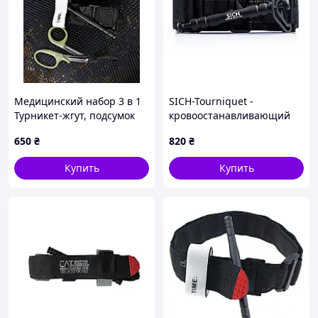
Медицинский набор 3 в 1
SICH-Tourniquet -
Турникет-жгут, подсумок
кровоостанавливающий
MOLLE, маленькие
жгут-турникет «СИЧ»
650
₴
820
₴
тактические медицинские
ножницы EMT черный
Купить
Купить
ВТ5408