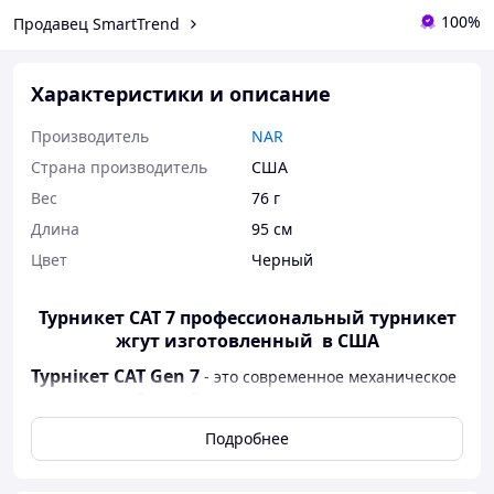
100%
Продавец SmartTrend
Характеристики и описание
Производитель
NAR
Страна производитель
США
Вес
76 г
Длина
95 см
Цвет
Черный
Турникет CAT 7 профессиональный турникет
жгут изготовленный в США
Турнікет CAT Gen 7
- это современное механическое
средство для быстрой остановки массивного
кровотечения с конечностей. Используется в сфере
Подробнее
экстренной медицины и первой помощи, в том числе
профессиональными спасателями и медицинскими
службами. Считается одним из самых эффективных