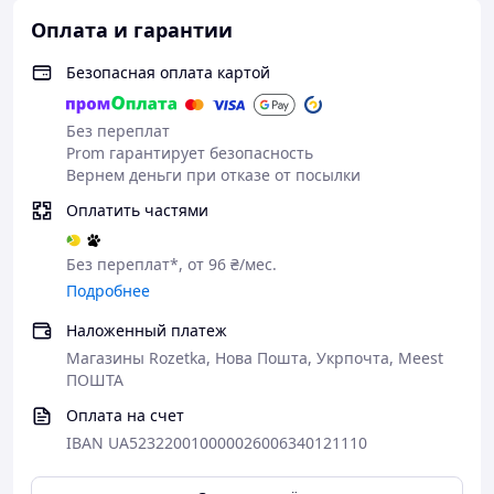
•
Многоуровневая защита
: от перегрева,
Оплата и гарантии
перенапряжения, короткого замыкания, обратной
полярности, перегрузки по току, низкого напряжения,
Безопасная оплата картой
загорания и т.д.
•
Охлаждение вентилятором
: для отвода избыточного
Без переплат
тепла используется бесшумный встроенный
Prom гарантирует безопасность
вентилятор, что значительно продлевает срок службы
Вернем деньги при отказе от посылки
устройства.
Оплатить частями
4 режима работы
устройства, которые выбираются
вручную с помощью кнопки:
Без переплат*, от 96 ₴/мес.
• "
CAR/TRUCK
" – стандартный режим для различных
типов свинцово-кислотных аккумуляторов
Подробнее
автомобилей, грузовиков и т.д.
Наложенный платеж
• "
AGM
" - для AGM-аккумуляторов.
• "
MOTORCYCLE
" - для аккумуляторов мотоциклов.
Магазины Rozetka, Нова Пошта, Укрпочта, Meest
• "
REPAIR
" – импульсное восстановление аккумулятора.
ПОШТА
Оплата на счет
Характеристики:
• Производитель:
IBAN UA523220010000026006340121110
Foxsur
• Модель:
FBC122408D
• Питание:
сеть 220V