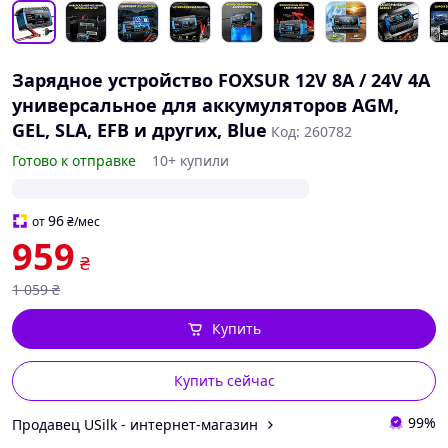
Зарядное устройство FOXSUR 12V 8A / 24V 4A
универсальное для аккумуляторов AGM,
GEL, SLA, EFB и других, Blue
Код: 260782
Готово к отправке
10+ купили
96
от
₴
/мес
959
₴
1 059
₴
Купить
Купить сейчас
99%
Продавец USilk - интернет-магазин