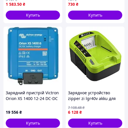
автоматический
LiFePO4, Ni-MH/Ni-Cd 4-
1 583
.50
₴
730
₴
интеллектуальный с
канальный USB Black
дисплеем
Купить
Купить
Зарядний пристрій Victron
Зарядное устройство
Orion XS 1400 12-24 DC-DC
zipper zi lgr40v akku для
(ORI242417040)
литий ионного
7 108
.48
₴
аккумулятора 40 в быстрое
19 556
₴
6 128
₴
зарядка
Купить
Купить