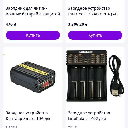
Зарядник для литий-
Зарядное устройство
ионных батарей с защитой
Intertool 12 24В x 20А (AT-
от перегрева, 858H3B929
3015)
476
₴
3 306
.20
₴
Купить
Купить
Зарядное устройство
Зарядное устройство
Кентавр Smart-10A для
LiitoKala Lii-402 для
аккумуляторов 6/12V
аккумуляторов Li-Ion,
3 167
₴
781
₴