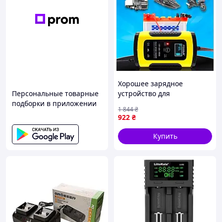
Хорошее зарядное
Персональные товарные
устройство для
подборки в приложении
автомобильного
1 844
₴
аккумулятора (12V/ 5-6A),
922
₴
Зарядка аккумулятора
автомобиля, CQS
Купить