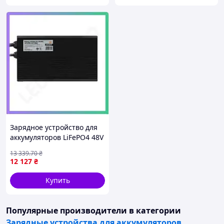
Зарядное устройство для
аккумуляторов LiFePO4 48V
30A 1440W LED для литий-
13 339
.70
₴
железо-фосфатных
12 127
₴
батарей SKU_LP20307
Купить
Популярные производители
в категории
Зарядные устройства для аккумуляторов