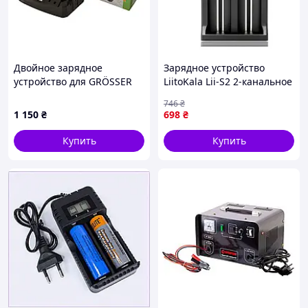
Двойное зарядное
Зарядное устройство
устройство для GRÖSSER
LiitoKala Lii-S2 2-канальное
GC8 Dual (8А) AllInOne -
для аккумуляторов Li-Ion,
746
₴
market-without-queues-
LiFePO4, Ni-MH/Ni-Cd
1 150
₴
698
₴
AA/AAA/18650/26650
Купить
Купить