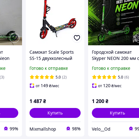
ат
Самокат Scale Sports
Городской самокат
Neon
SS-15 двухколесный
Skyper NEON 200 мм 
 на 5-10
200 мм Red
ручным тормозом,
вке
Готово к отправке
Готово к отправке
складной, детский/
са 200
подростковый
(3)
5.0
(2)
5.0
(6)
149
120
от
₴
/мес
от
₴
/мес
1 487
₴
1 200
₴
ь
Купить
Купить
99%
98%
9
Mixmallshop
Velo__Od