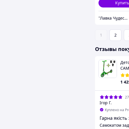
Купит
"Лавка Чудес" Маркет ваших бажань!
1
2
Отзывы пок
Дет
САМ
Scoo
1 42
27
Ігор Г.
Куплено на P
Гарна якість
Самокатом зад