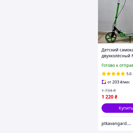
Детский самок
двухколёсный 
Skyper N-31006
Готово к отпра
лет, с ручным
тормозом, коле
5.0
мм, зеленый
203
от
₴
/мес
1 734
₴
1 220
₴
Купит
ptkavangard.com.ua