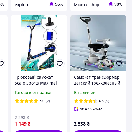
6%
96%
98%
explore
Mixmallshop
Трюковый самокат
Самокат трансформер
Scale Sports Maximal
детский трехколесный
т
Exercise
3в1 с родительской
Готово к отправке
В наличии
синий,алюминиевая
ручкой серый Maraton
рама
(K619)
5.0
(2)
4.6
(9)
423
от
₴
/мес
2 298
₴
1 149
₴
2 538
₴