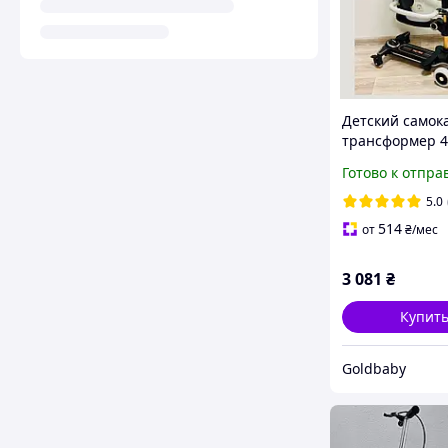
Детский самока
трансформер 4
складной с
Готово к отпра
родительской 
черный Marato
5.0
514
от
₴
/мес
3 081
₴
Купит
Goldbaby