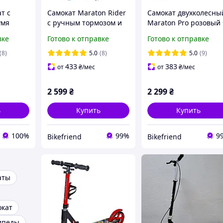
т с
Самокат Maraton Rider
Самокат двухколесны
умя
с ручным тормозом и
Maraton Pro розовый 
и Scale
амортизатором
ремень
вке
Готово к отправке
Готово к отправке
вет
розовый
(8)
5.0
(8)
5.0
(9)
433
383
от
₴
/мес
от
₴
/мес
2 599
₴
2 299
₴
ь
Купить
Купить
100%
99%
9
Bikefriend
Bikefriend
аты
окат
ипеды