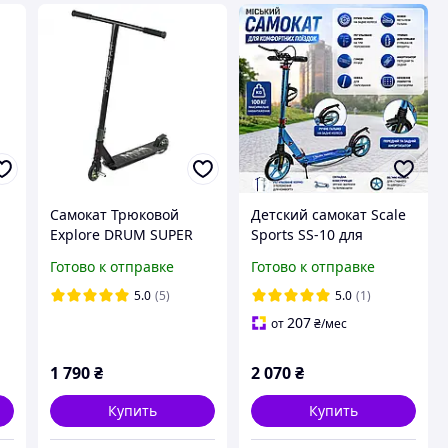
Самокат Трюковой
Детский самокат Scale
Explore DRUM SUPER
Sports SS-10 для
HIC черный для
подростков и взрослых
Готово к отправке
Готово к отправке
трюков
тиффани металлик
цвет с ручным
5.0
(5)
5.0
(1)
тормозом, 2
207
от
₴
/мес
амортизатора
1 790
₴
2 070
₴
Купить
Купить