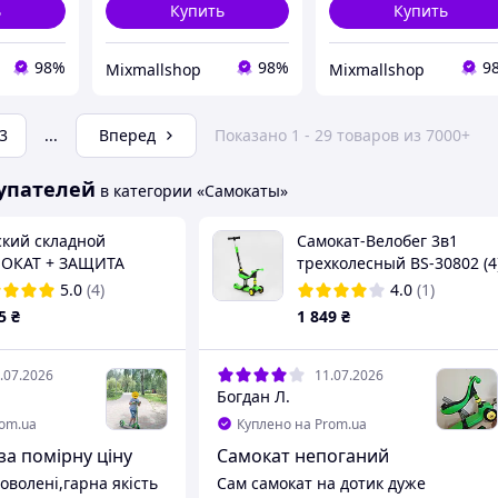
ь
Купить
Купить
98%
98%
9
Mixmallshop
Mixmallshop
3
...
Вперед
Показано 1 - 29 товаров из 7000+
упателей
в категории «Самокаты»
ский складной
Самокат-Велобег 3в1
ОКАТ + ЗАЩИТА
трехколесный BS-30802 (4
ter 460. Зеленый цвет
Best Scooter, 3 колеса PU
5.0
(4)
4.0
(1)
со светом, сиденье,
5
₴
1 849
₴
амортизаторы, бать
.07.2026
11.07.2026
Богдан Л.
rom.ua
Куплено на Prom.ua
 за помірну ціну
Самокат непоганий
оволені,гарна якість
Сам самокат на дотик дуже