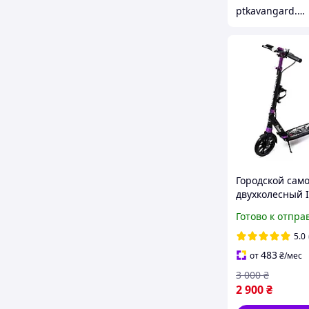
ptkavangard.com.ua
Городской сам
двухколесный I
WindSurfing ч
Готово к отпра
дисковым торм
держателем дл
5.0
бутылки,
483
от
₴
/мес
3 000
₴
2 900
₴