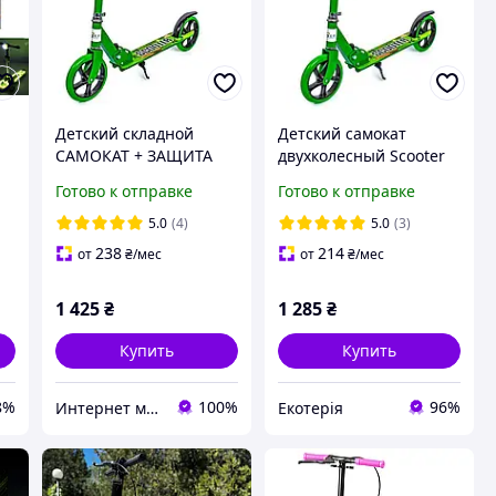
1
Детский складной
Детский самокат
САМОКАТ + ЗАЩИТА
двухколесный Scooter
Scooter 460. Зеленый
460. Для детей от 5-ти
Готово к отправке
Готово к отправке
й
цвет
лет. Зеленый цвет
а.
5.0
(4)
5.0
(3)
238
214
от
₴
/мес
от
₴
/мес
1 425
₴
1 285
₴
Купить
Купить
8%
100%
96%
Интернет магазин "Zabawki"
Екотерія