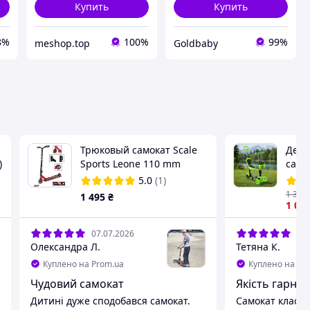
Купить
Купить
8%
100%
99%
meshop.top
Goldbaby
Трюковый самокат Scale
Детс
)
Sports Leone 110 mm
само
Красный
коро
5.0
(1)
ручк
1 313
1 495
₴
корз
1 05
бего
07.07.2026
05.
Олександра Л.
Тетяна К.
Куплено на Prom.ua
Куплено на Pr
Чудовий самокат
Якість гарна,
Дитині дуже сподобався самокат.
Самокат класний, яскравий, легко