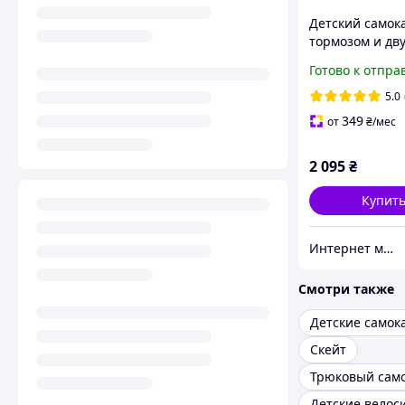
Детский самока
тормозом и дв
амортизаторам
Готово к отпра
Sports SS-10. Ц
Tiffany Metallic
5.0
349
от
₴
/мес
2 095
₴
Купит
Интернет магазин "Zabawki"
Смотри также
Детские самок
Скейт
Трюковый сам
Детские велос