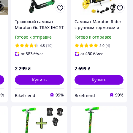
Трюковый самокат
Самокат Maraton Rider
Maraton Go TRAX IHC ST
с ручным тормозом и
10
PRO 200
светящимися колесами
Готово к отправке
Готово к отправке
желтый
4.8
(10)
5.0
(4)
383
450
от
₴
/мес
от
₴
/мес
2 299
₴
2 699
₴
Купить
Купить
9%
99%
99%
Bikefriend
Bikefriend