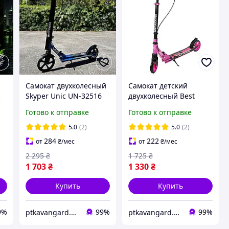
Самокат двухколесный
Самокат детский
с
Skyper Unic UN-32516
двухколесный Best
ручной дисковый
Scooter Rio R-16002,
Готово к отправке
Готово к отправке
тормоз, колеса
ручной тормоз, колеса,
полиуретан 200 мм,
PU 145мм, розовый
5.0
(2)
5.0
(2)
амортизатор синий
284
222
от
₴
/мес
от
₴
/мес
2 295
₴
1 725
₴
1 703
₴
1 330
₴
Купить
Купить
9%
99%
99%
ptkavangard.com.ua
ptkavangard.com.ua