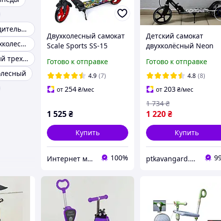
Самокаты с родительскою ручкою
Двухколесный самокат
Детский самокат
Велосипед трехколесный
Scale Sports SS-15
двухколёсный Neon
складной, с задним
Skyper N-93744 на 5-
Самокат детский трехколесный
Готово к отправке
Готово к отправке
ножным тормозом.
лет, с ручным
олесный
Черно-красный
тормозом, колеса 200
4.9
(7)
4.8
(8)
мм, черный
254
203
от
₴
/мес
от
₴
/мес
1 734
₴
1 525
₴
1 220
₴
Купить
Купить
100%
9
Интернет магазин "Zabawki"
ptkavangard.com.ua