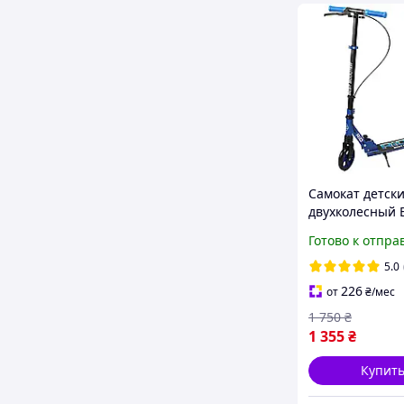
Самокат детск
двухколесный 
Scooter Rio R-3
Готово к отпра
ручной тормоз,
PU 145мм, син
5.0
226
от
₴
/мес
1 750
₴
1 355
₴
Купит