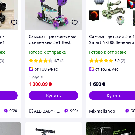
т-
Самокат трехколесный
Самокат детский 5 в 
в1
с сиденьем 5в1 Best
Smart N-388 Зелёный
Scooter 68995
цвет с бортиками,
вке
Готово к отправке
Готово к отправке
ручкой
Фиолетовый,
подсветкой и музыко
n (8028)
корзинкой,
для малышей от 1 год
(3)
4.7
(3)
5.0
(2)
родительской ручкой
100
169
от
₴
/мес
от
₴
/мес
1 099
₴
1 000
.09
₴
1 690
₴
ь
Купить
Купить
99%
99%
9
💥 ALL-BABY - интернет - магазин товаров для детей
Mixmallshop