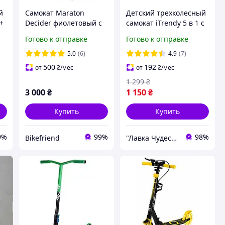
й
Самокат Maraton
Детский трехколесный
+
Decider фиолетовый с
самокат iTrendy 5 в 1 с
амортизаторами и
родительской ручкой
Готово к отправке
Готово к отправке
подногой + ремень
Scooter Uni Smart 5 in1
Фиолетовый
5.0
(6)
4.9
(7)
500
192
от
₴
/мес
от
₴
/мес
1 299
₴
3 000
₴
1 150
₴
Купить
Купить
9%
99%
98%
Bikefriend
"Лавка Чудес" Маркет ваших бажань!