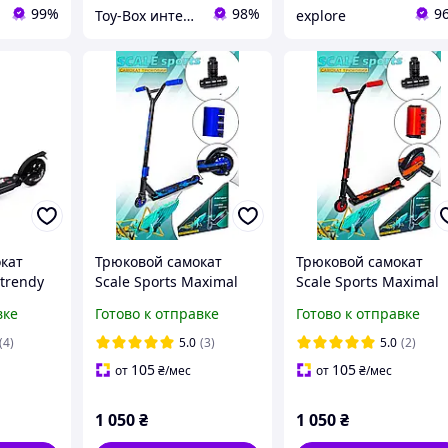
99%
98%
9
Toy-Box интернет-магазин детских товаров
explore
окат
Трюковой самокат
Трюковой самокат
trendy
Scale Sports Maximal
Scale Sports Maximal
ерный с
Exercise синий цвет
Exercise красный цве
вке
Готово к отправке
Готово к отправке
озом и
колеса 100 мм
колеса 100 мм
я
(4)
5.0
(3)
5.0
(2)
105
105
от
₴
/мес
от
₴
/мес
1 050
₴
1 050
₴