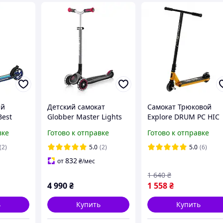
ий
Детский самокат
Самокат Трюковой
Best
Globber Master Lights
Explore DRUM PC HIC
1420,
Black-Red от 4 до 14 лет
OX gold для трюков
вке
Готово к отправке
Готово к отправке
 колеса,
(662-120-2)
ий
(2)
5.0
(2)
5.0
(6)
832
от
₴
/мес
1 640
₴
4 990
₴
1 558
₴
ь
Купить
Купить