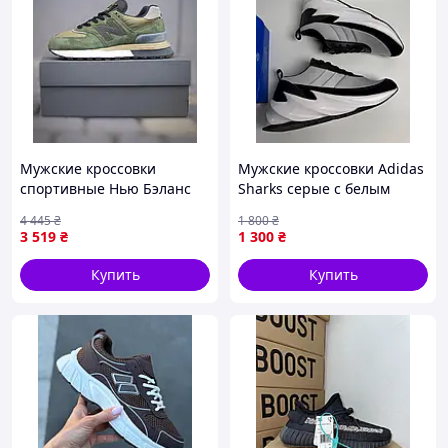
Мужские кроссовки
Мужские кроссовки Adidas
спортивные Нью Бэланс
Sharks серые с белым
темнозеленые с
демисезонные
4 445
₴
1 800
₴
коллаборацией Стоун
3 519
₴
1 300
₴
Айленд New Balance Seli
Чоловічі кросівки
Купить
Купить
спортивні Нью