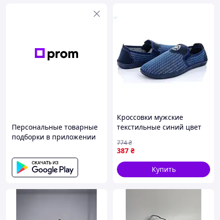
Кроссовки мужские
Персональные товарные
текстильные синий цвет
подборки в приложении
для летней носки с мягкой
774
₴
подошвой 41 размер ТМ
387
₴
PAOLLA
Купить