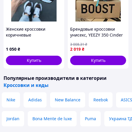
Женские кроссовки
Брендовые кроссовки
коричневые
унисекс, YEEZY 350 Cinder
РЕФЛЕКТИВНАЯ ПОЛОСА
3 008
.31
₴
36
1 050
₴
2 019
₴
Купить
Купить
Популярные производители
в категории
Кроссовки и кеды
Nike
Adidas
New Balance
Reebok
ASIC
Jordan
Bona Mente de luxe
Puma
Украина Т