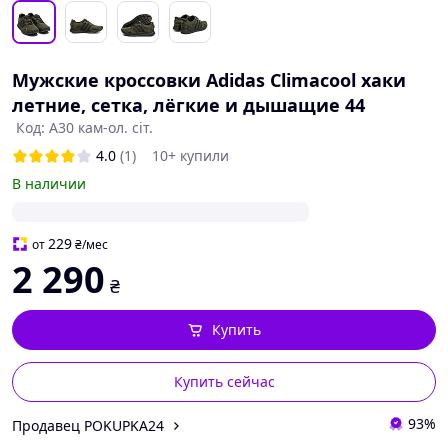
Мужские кроссовки Adidas Climacool хаки
летние, сетка, лёгкие и дышащие 44
Код: А30 кам-ол. сіт.
4.0
(1)
10+ купили
В наличии
229
от
₴
/мес
2 290
₴
Купить
Купить сейчас
93%
Продавец POKUPKA24