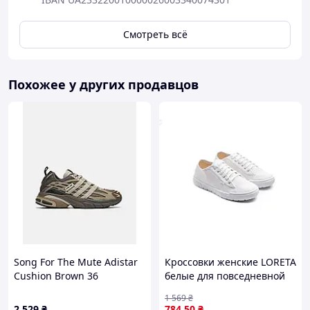
Смотреть всё
Похожее у других продавцов
Song For The Mute Adistar
Кроссовки женские LORETA
Cushion Brown 36
белые для повседневной
носки с натуральным
1 569
₴
хлопком и легкой
2 529
₴
784
.50
₴