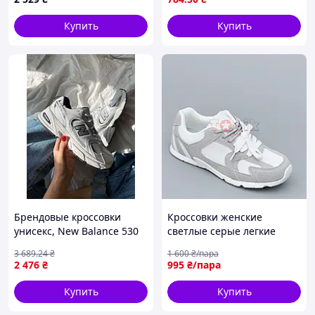
подошвой
Купить
Купить
Брендовые кроссовки
Кроссовки женские
унисекс, New Balance 530
светлые серые легкие
White Silver Lux 38
Кросівки жіночі світлі сірі
3 689
.24
₴
1 600
₴/пара
легкі (Код: S3692)
2 476
₴
995
₴/пара
Купить
Купить