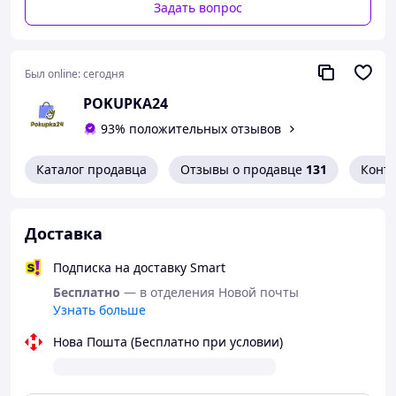
Задать вопрос
43 — 28,5 см
44 — 29 см
45 — 29,5 см
Был online:
сегодня
Особенности:
• дышащая сетка Climacool
POKUPKA24
• лёгкие и комфортные
93% положительных отзывов
• хорошая вентиляция
• износостойкие материалы
• стильный цвет хаки
Каталог продавца
Отзывы о продавце
131
Конт
• подходят на каждый день
Если у Вас возникнут вопросы, пожалуйста, свяжитесь с
нами по телефону, вайбер, в чат.
Доставка
Подписка на доставку Smart
Бесплатно
— в отделения Новой почты
Узнать больше
Нова Пошта (Бесплатно при условии)