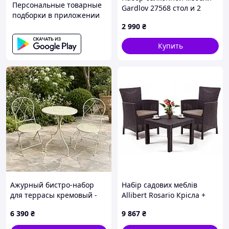
Персональные товарные
Gardlov 27568 стол и 2
подборки в приложении
стула черный садовый
2 990
₴
комплект
Купить
Ажурный бистро-набор
Набір садових меблів
для террасы кремовый -
Allibert Rosario Крісла +
металлический стол и 2
стіл, ротанговий ротанг
6 390
₴
9 867
₴
стула Гранд Презент
GP0059C