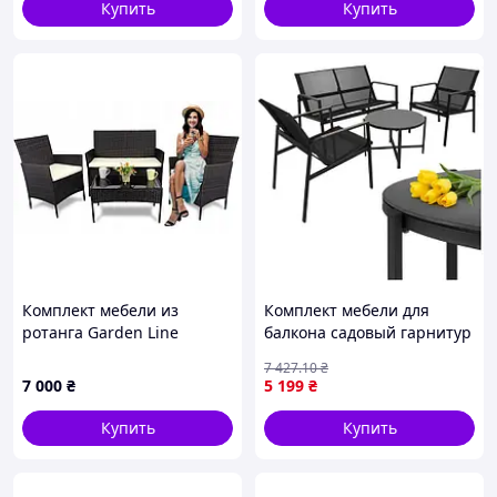
Купить
Купить
Комплект мебели из
Комплект мебели для
ротанга Garden Line
балкона садовый гарнитур
(Диван + 2 кресла + стол)
набор для террасы стол и
7 427
.10
₴
для сада кафе террасы,
два кресла диван для
7 000
₴
5 199
₴
Коричневый
отдыха
Купить
Купить