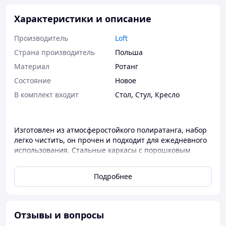
Характеристики и описание
Производитель
Loft
Страна производитель
Польша
Материал
Ротанг
Состояние
Новое
В комплект входит
Стол
,
Стул
,
Кресло
Изготовлен из атмосферостойкого полиратанга, набор
легко чистить, он прочен и подходит для ежедневного
использования. Стальные каркасы с порошковым
покрытием делают мебель прочной и долговечной. Их
легкая конструкция позволяет легко передвигать их.
Подробнее
Мягкие подушки сиденья невероятно удобны и
изготовлены из водостойкого полиэстера. Чехлы имеют
молнии, что позволяет их снимать и стирать.
Отзывы и вопросы
Размеры 6-х Кресел: