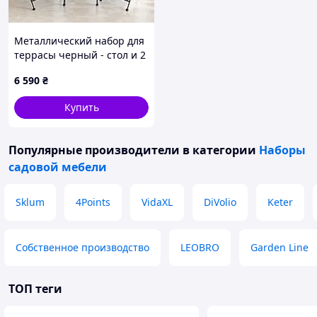
Металлический набор для
террасы черный - стол и 2
стула, широкие сиденья
6 590
₴
Гранд Презент GP0456-B
Купить
Популярные производители
в категории
Наборы
садовой мебели
Sklum
4Points
VidaXL
DiVolio
Keter
Собственное производство
LEOBRO
Garden Line
ТОП теги