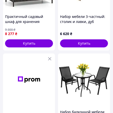
Практичный садовый
Набор мебели 3-частный:
шкаф для хранения
столик и лавки, дуб
садового инвентаря
артисан (m00802577)
9 300
₴
90×53×86 см коричневого
8 277
₴
6 620
₴
цвета
Купить
Купить
Набор балконной мебели