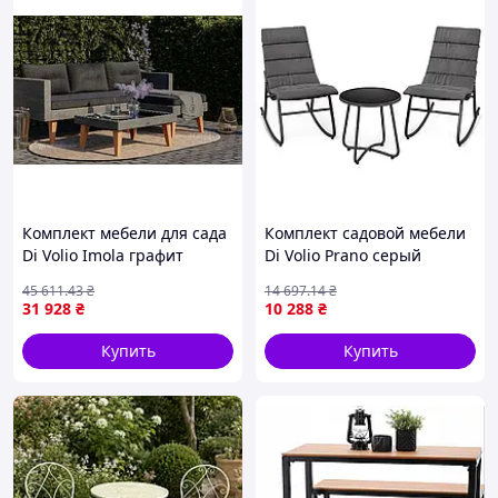
Комплект мебели для сада
Комплект садовой мебели
Di Volio Imola графит
Di Volio Prano серый
45 611
.43
₴
14 697
.14
₴
31 928
₴
10 288
₴
Купить
Купить