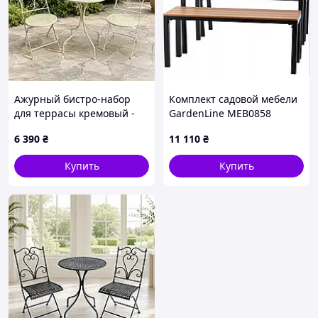
Ажурный бистро-набор
Комплект садовой мебели
для террасы кремовый -
GardenLine MEB0858
металлический стол и 2
коричневый, стол и две
6 390
₴
11 110
₴
стула Гранд Презент
лавки MDR
GP0059C
Купить
Купить