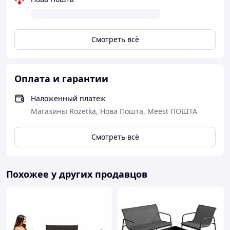
Комплектация:
Кресло Классик с подушкой под сиденье - 6 шт
Стол Обеденный 150х90– 1 шт
Смотреть всё
Инструкция
Оплата и гарантии
Наложенный платеж
Магазины Rozetka, Нова Пошта, Meest ПОШТА
Смотреть всё
Похожее у других продавцов