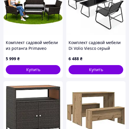
Комплект садовой мебели
Комплект садовой мебели
из ротанга Primaveo
Di Volio Viesco серый
TREVISO (диван + 2 кресла
Love&Life -online-
5 999
₴
6 488
₴
+ столик) коричневый с
multimarket-
серыми мягкими
Купить
Купить
подушками (Польша)