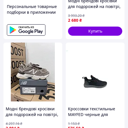
Модні брендові кросівки
Персональные товарные
для подорожей на повітрі,
подборки в приложении
Nike Sb Dunk White Violet
3 993
.20
₴
37
2 680
₴
Купить
Модні брендові кросівки
Кроссовки текстильные
для подорожей на повітрі,
MAYFED черные для
New Balance 9060 brown
мужчин с резиновой
4 297
.16
₴
1 153
₴
mushroom 38
вставкой средней полноты