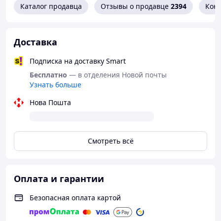
42 - стелька 27.8 см (стопа 27.5-27.7 см)
Каталог продавца
Отзывы о продавце
2394
Кон
43 - стелька 28.5 см (стопа 28-28.4 см)
44 - стелька 29.2 см (стопа 28.8-29.1 см)
45 - стелька 29.8 см (стопа 29.4-29.6 см)
Доставка
Подписка на доставку Smart
Бесплатно
— в отделения Новой почты
Узнать больше
Нова Пошта
Смотреть всё
Оплата и гарантии
Безопасная оплата картой