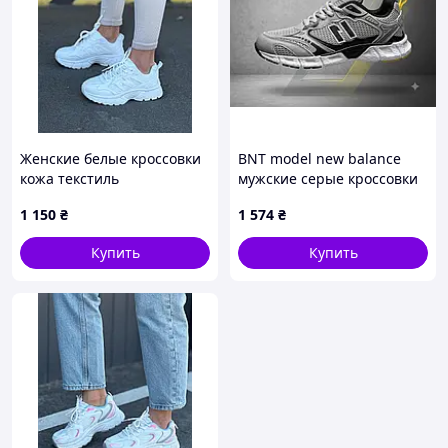
Женские белые кроссовки
BNT model new balance
кожа текстиль
мужские серые кроссовки
сетка
1 150
₴
1 574
₴
Купить
Купить