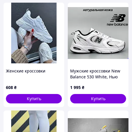
Женские кроссовки
Мужские кроссовки New
Balance 530 White, Нью
беланс 530 белые 44 (28,5
608
₴
1 995
₴
см)
Купить
Купить