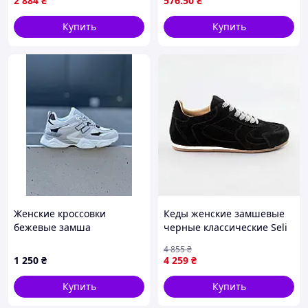
2 884
₴
576
.50
₴
Купить
Купить
Женские кроссовки
Кеды женские замшевые
бежевые замша
черные классические Seli
Кеди жіночі замшеві чорні
4 855
₴
класичні
1 250
₴
4 259
₴
Купить
Купить