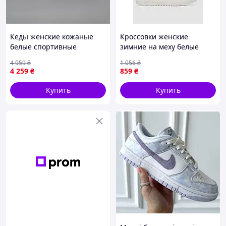
Кеды женские кожаные
Кроссовки женские
белые спортивные
зимние на меху белые
демисезонные Seli Кеди
однотонные Seli Кросівки
4 959
₴
1 056
₴
жіночі шкіряні білі
жіночі зимові на хутрі білі
4 259
₴
859
₴
спортивні демісезонні
однотонні
Купить
Купить