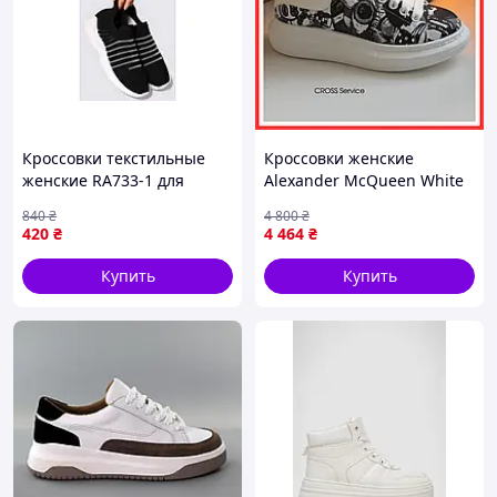
Кроссовки текстильные
Кроссовки женские
женские RA733-1 для
Alexander McQueen White
повседневной носки
Black / кроссовки
840
₴
4 800
₴
удобная обувь для
Александр Макквин белые
420
₴
4 464
₴
активного отдыха
с черным
Купить
Купить