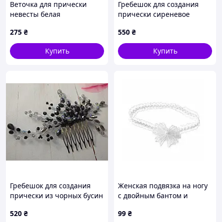
Веточка для прически
Гребешок для создания
невесты белая
прически сиреневое
мечта
275
₴
550
₴
Купить
Купить
Гребешок для создания
Женская подвязка на ногу
прически из чорных бусин
с двойным бантом и
искусственной
520
₴
99
₴
жемчужиной, Белый