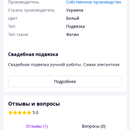
Производитель
Собственное производство
Страна производитель
Украина
Цвет
Белый
Тип
Подвязка
Тип ткани
Фатин
Свадебная подвязка
Свадебная подвязка ручной работы. Самая элегантная
деталь наряда невесты и изюминка свадебной
церемонии. Материалы ― фатин и декоративные
Подробнее
элементы. Ширина подвязки 7 см. Объем варьируется
от 38 см. и до 70 см.
Более широкий ассортимент подвязок можно
посмотреть здесь
Отзывы и вопросы
https://happytogether.com.ua/g3826212-podvyazki
5.0
На нашем сайте представлен большой ассортимент
других товаров для свадеб и праздников
Отзывы (1)
Вопросы (0)