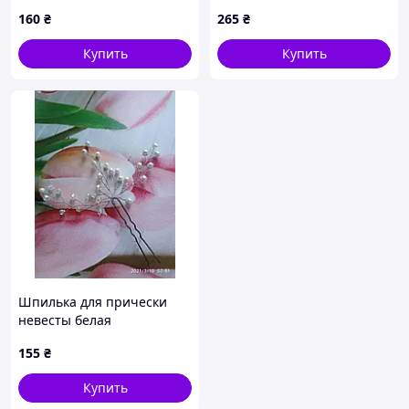
160
₴
265
₴
Купить
Купить
Шпилька для прически
невесты белая
155
₴
Купить