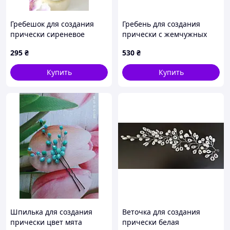
Гребешок для создания
Гребень для создания
прически сиреневое
прически с жемчужных
мечта
бусин
295
₴
530
₴
Купить
Купить
Шпилька для создания
Веточка для создания
прически цвет мята
прически белая