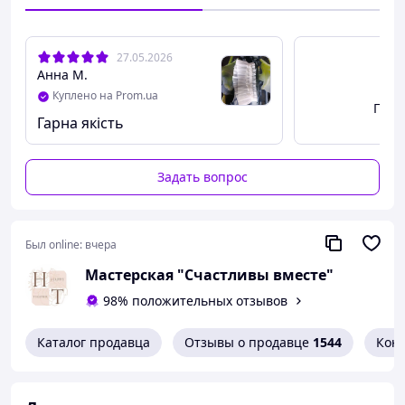
https://happytogether.com.ua
Контакты
для уточнения информации:
27.05.2026
Viber/Telegram: +380661796639
Анна М.
E-mail: profi-olga@ukr.net
Куплено на Prom.ua
Instagram: happy_together_wedding
Посм
Гарна якість
Задать вопрос
Был online:
вчера
Мастерская "Счастливы вместе"
98% положительных отзывов
Каталог продавца
Отзывы о продавце
1544
Кон