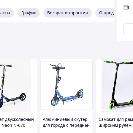
сти
такты
График
Возврат и гарантия
О продавце
азгона
ат двухколесный
Алюминиевый скутер
Самокат для ра
r Neon N-670
для города с передней
широким рулем 
черный (194608)
и задней
и гибким тормо