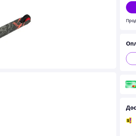
Прод
Оп
Дос