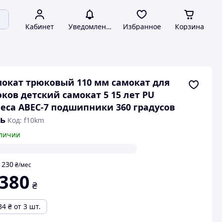
Кабинет
Уведомления
Избранное
Корзина
окат трюковый 110 мм самокат для
ков детский самокат 5 15 лет PU
еса ABEC-7 подшипники 360 градусов
ь
Код: f10km
личии
230
т
₴
/мес
 380
₴
34
₴
от 3 шт.