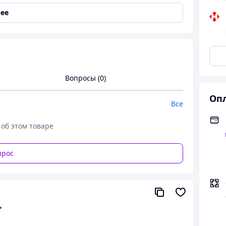
ее
Вопросы (0)
Опл
ей и подростков, которые хотят освоить первые
Все
улице. Прочная конструкция, легкое управление и
чинающих.
 об этом товаре
прос
"