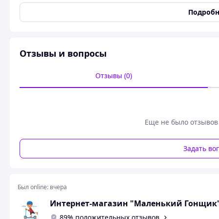
Количество колес
2
Подробн
Диаметр колеса
110 мм
Цвет
Красный
Состояние
Новое
Отзывы и вопросы
🛴 Трюковый самокат 110 мм | 5–15 лет
Отзывы (0)
🔥 Отличный старт для будущих райдеров!
Трюковый самокат 110 мм — это надежная модель для дет
трюки, прыжки и уверенное катание в скейтпарке или на 
хороший разгон делают его идеальным выбором для на
Еще не было отзывов
⚙️ Преимущества модели
Задать во
🛡️
Прочность и надежность
Усиленная металлическая рама
Стальная рулевая стойка с креплением на 4 болта
Усиленная передняя вилка для ударных нагрузок
Был online:
вчера
🛞
Качественные колеса
Интернет-магазин "Маленький Гонщик
Полиуретановые колеса 110 мм
89% положительных отзывов