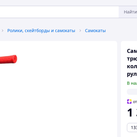
Найти
Ролики, скейтборды и самокаты
Самокаты
Сам
трю
кол
рул
В на
о
1
13