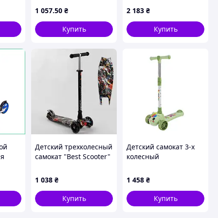
большими колесами
1 057
.50
₴
2 183
₴
200 мм усиленный в
коробке
Купить
Купить
ой
Детский трехколесный
Детский самокат 3-х
ля
самокат "Best Scooter"
колесный
тей
779-1542, колеса PU,
SC2619(Green) колеса
СВЕТ, трубка руля
PU, с музыкой и
1 038
₴
1 458
₴
200мм
алюминиевая, d=12см
светом
Купить
Купить