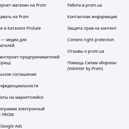
ернет-магазин
на Prom
Работа в prom.ua
авать на Prom
Контактная информация
 в Каталоге ProSale
Защита прав на контент
 — медиа для
Content right protection
ателей
Отзывы о prom.ua
 интернет-предпринимателей
Кращі
Помощь Силам обороны
(Volonter by Prom)
льское соглашение
онфиденциальности
боты на маркетплейсе
рограмма электронный
с PROM
 Google Ads