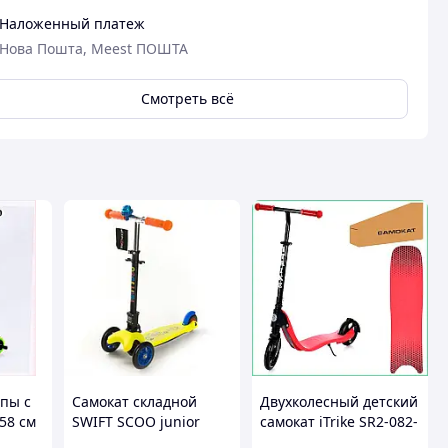
Наложенный платеж
Нова Пошта, Meest ПОШТА
Смотреть всё
мпы с
Самокат складной
Двухколесный детский
58 см
SWIFT SCOO junior
самокат iTrike SR2-082-
зом
5481-2 green
R алюминиевый с