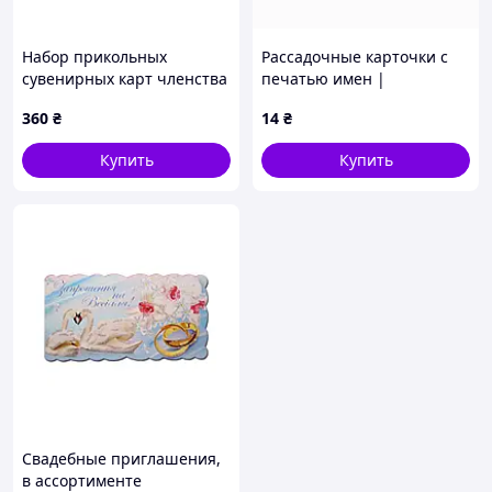
Набор прикольных
Рассадочные карточки с
сувенирных карт членства
печатью имен |
«Gay Club / Pride
Персонализация (RK-0001)
360
₴
14
₴
Membership» темно-синие
(3 шт.) / Подарочные ПВХ-
Купить
Купить
карты для стирки и ро
Свадебные приглашения,
в ассортименте