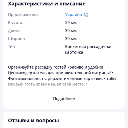
Характеристики и описание
Производитель
Украина ТД
Высота
50 мм
Длина
30 мм
Ширина
30 мм
Тип
Банкетная рассадочная
карточка
Организуйте рассадку гостей красиво и удобно!
Ценникодержатель для привлекательной витрины! •
Функциональность: держит именные карточки, чтобы
каждый гость сразу нашел своё место. •
Универсальность: подходит под бумагу, картон,
фотокарточки, таблички формата A7 A5. • Материалы:
Подробнее
металл серебристого цвета • Стилистика: подходит для
любой тематики Что вы получите: Комплект из 10 шт
держателей Использование: Банкетные залы и
рестораны Свадебные ужины, юбилеи, корпоративы
Отзывы и вопросы
Концерты, конференции, презентации Закажите