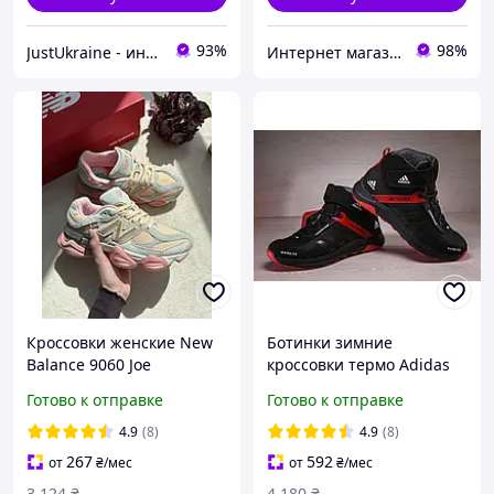
93%
98%
JustUkraine - интернет магазин мужской и женской обуви
Интернет магазин Семицвет
Кроссовки женские New
Ботинки зимние
Balance 9060 Joe
кроссовки термо Adidas
Freshgoods Inside Voices
Terrex Swift Gore-Tex
Готово к отправке
Готово к отправке
Baby Shower Blue Нью
Баланс 9060 Джо Войс
4.9
(8)
4.9
(8)
женские замша
267
592
от
₴
/мес
от
₴
/мес
3 124
₴
4 180
₴