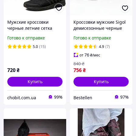
Мужские кроссовки
Кроссовки мужские Sigol
черные летние сетка
демиcезонные черные
Готово к отправке
Готово к отправке
5.0
(15)
4.9
(7)
76
от
₴
/мес
840
₴
720
₴
756
₴
Купить
Купить
99%
97%
chobit.com.ua
Bestellen