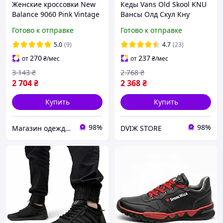
Женские кроссовки New
Кеды Vans Old Skool KNU
Balance 9060 Pink Vintage
Вансы Олд Скул Кну
Нью Беланс 9060 розовые
низкие унисекс черно-
Готово к отправке
Готово к отправке
замша с потертостями
белые замша демисезон
для девушек
дутые
5.0
(9)
4.7
(23)
270
237
от
₴
/мес
от
₴
/мес
3 143
₴
2 768
₴
2 704
₴
2 368
₴
Купить
Купить
98%
98%
Магазин одежды обуви и топовых товаров
DVIЖ STORE