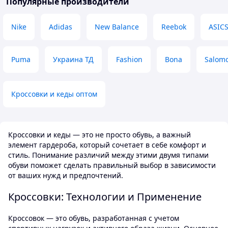
Популярные производители
слизьку погоду н
вечером с работы до 17. То нога
сніг, чи морзна а
чувствует себя комфортно.
Nike
Adidas
New Balance
Reebok
ASIC
слизько, навіть т
Недостатки
до брейк-дансу. В
Незнаю почему в этой модели
Преимущества
именно нубук на пятке сделан
Puma
Украина ТД
Fashion
Bona
Salom
Дуже теплі
довольно таки коротким. И
добавлена текстильная накладка.
Недостатки
Возможно для комфорта и щапоб
Для ожеледиці п
ганню натирания. В моем случае
підходить
Кроссовки и кеды оптом
немного непривычно не
чувствуешь задника такое
впечатление что сейчас спадут при
ходьбе. Но тут сугубо личное
Кроссовки и кеды — это не просто обувь, а важный
впечатление.
элемент гардероба, который сочетает в себе комфорт и
стиль. Понимание различий между этими двумя типами
обуви поможет сделать правильный выбор в зависимости
от ваших нужд и предпочтений.
Кроссовки: Технологии и Применение
Кроссовок — это обувь, разработанная с учетом