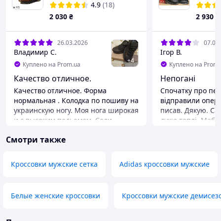
Nubuck Brown
спорти
4.9
(18)
Dragon 
2 030
₴
2 930
₴
26.03.2026
07.01
Владимир С.
Ігор В.
+
4
Куплено на Prom.ua
Куплено на Prom.
Качество отличное.
Непогані
Качество отличное. Форма
Спочатку про пер
нормальная . Колодка по пошиву на
відправили опера
украинскую ногу. Моя нога широкая
писав. Дякую. Са
и с высоким подьемом. Сели
дуже теплі. Мабу
идеально. После пяти минут ходьбы
не буде, щоб ног
Смотри также
по комнате дискомфорта не
Розмір підійшов.
ошущал. Довольно таки неплохи
відрізняються від
для повседневного использования.
Немає скоби оста
Кроссовки мужские сетка
Adidas кроссовки мужские
И опять же просят ортопедическую
Але то мабуть зм
стельку для полного комфорта.
попередження)) 
виглядають більш
Преимущества
Белые женские кроссовки
Кроссовки мужские демисез
реалі трохи громіз
Ну нога не потеет . Климат для ноги
головне, що дивл
в них комфортный. Тем более что
ніколи не повіри
сейчас ранним утром 4 тепла а