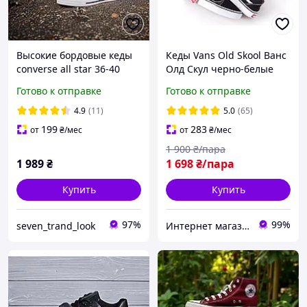
Высокие бордовые кеды
Кеды Vans Old Skool Ванс
converse all star 36-40
Олд Скул черно-белые
размера унисекс
мужские женские
Готово к отправке
Готово к отправке
подростковые
4.9
(11)
5.0
(65)
199
283
от
₴
/мес
от
₴
/мес
1 900
₴/пара
1 989
₴
1 698
₴/пара
Купить
Купить
97%
99%
seven_trand_look
Интернет магазин одежды и обуви " Rare "