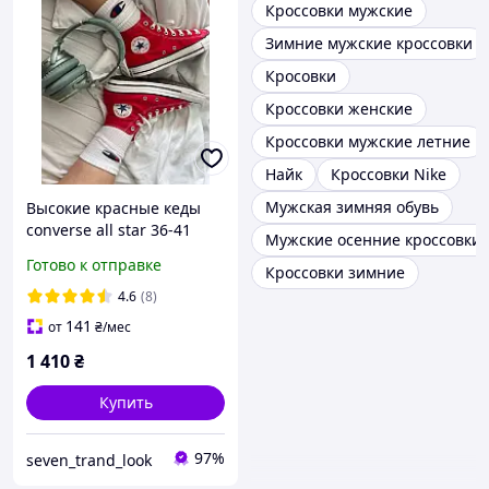
Кроссовки мужские
Зимние мужские кроссовки
Кросовки
Кроссовки женские
Кроссовки мужские летние
Найк
Кроссовки Nike
Мужская зимняя обувь
Высокие красные кеды
converse all star 36-41
Мужские осенние кроссовки
размера
Готово к отправке
Кроссовки зимние
4.6
(8)
141
от
₴
/мес
1 410
₴
Купить
97%
seven_trand_look