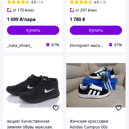
4.9
(13)
4.9
(13)
170
297
от
₴
/мес
от
₴
/мес
1 699
₴/пара
1 780
₴
Купить
Купить
97%
97%
_nata_shoes_
Интернет-магазин «Step Master»
Акция! Качественная
Женские кроссовки
зимняя обувь мужская.
Adidas Campus 00s