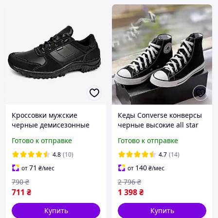
Кроссовки мужские
Кеды Converse конверсы
черные демисезонные
черные высокие all star
кеды Converse мужские и
Готово к отправке
Готово к отправке
женские черно белые 36-
41 размер
4.8
(10)
4.7
(14)
71
140
от
₴
/мес
от
₴
/мес
790
₴
2 796
₴
711
₴
1 398
₴
Купить
Купить