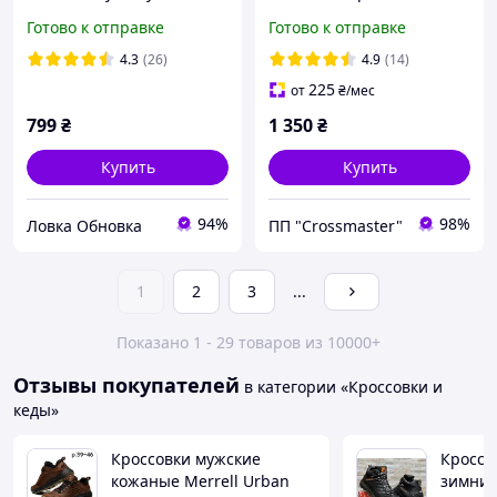
Мужские зимние
Готово к отправке
Готово к отправке
ботинки, кроссовки,
4.3
(26)
4.9
(14)
225
от
₴
/мес
799
₴
1 350
₴
Купить
Купить
94%
98%
Ловка Обновка
ПП "Crossmaster"
1
2
3
...
Показано 1 - 29 товаров из 10000+
Отзывы покупателей
в категории «Кроссовки и
кеды»
Кроссовки мужские
Кроссо
кожаные Merrell Urban
зимние