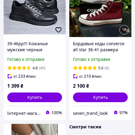
39-46рр!!! Кожаные
Бордовые кеды converse
мужские черные
all star 36-41 размера
прошитые харьковские
Женские Высокие кеды
Готово к отправке
Готово к отправке
кроссовки!!!
бордовые
4.8
(45)
5.0
(6)
233
210
от
₴
/мес
от
₴
/мес
1 399
₴
2 100
₴
Купить
Купить
100%
97%
Інтернет-магазин взуття "Мінімалочка"
seven_trand_look
Смотри также