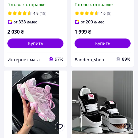
Nubuck Brown
Скидка -100 грн
Готово к отправке
Готово к отправке
4.9
(18)
4.6
(8)
338
200
от
₴
/мес
от
₴
/мес
2 030
₴
1 999
₴
Купить
Купить
97%
89%
Интернет-магазин «Step Master»
Bandera_shop