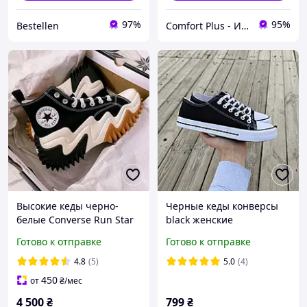
97%
95%
Bestellen
Comfort Plus - Интенет-магазин Термобелья
Высокие кеды черно-
Черные кеды конверсы
белые Converse Run Star
black женские
Motion Platform унисекс
подростковые унисекс
Готово к отправке
Готово к отправке
36-41
тканевые летние
текстиль
4.8
(5)
5.0
(4)
450
от
₴
/мес
4 500
₴
799
₴