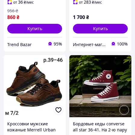
36
283
от
₴
/мес
от
₴
/мес
956
₴
860
₴
1 700
₴
Купить
Купить
95%
100%
Trend Bazar
Интернет-магазин "Престиж"
Кроссовки мужские
Бордовые кеды converse
кожаные Merrell Urban
all star 36-41. На 2-ю пару