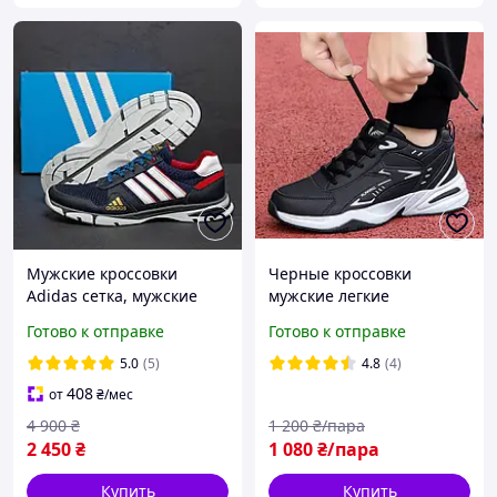
Мужские кроссовки
Черные кроссовки
Adidas сетка, мужские
мужские легкие
кожаные летние
кроссовки мужские
Готово к отправке
Готово к отправке
кроссовки, мужские
мужские кроссовки осень
повседневные кроссовки
5.0
(5)
4.8
(4)
Адидас
408
от
₴
/мес
4 900
₴
1 200
₴/пара
2 450
₴
1 080
₴/пара
Купить
Купить