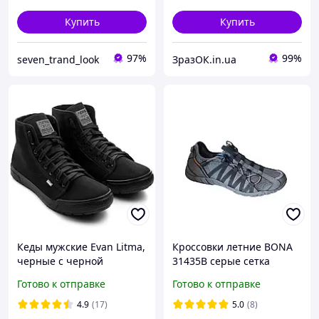
Купить
Купить
97%
99%
seven_trand_look
ЗразОК.in.ua
Кеды мужские Evan Litma,
Кроссовки летние BONA
черные с черной
31435B серые сетка
подошвой
Готово к отправке
Готово к отправке
4.9
(17)
5.0
(8)