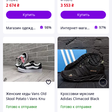
2 674
₴
3 553
₴
Купить
Купить
98%
97%
Магазин одежды обуви и топовых товаров
Интернет-магазин «Step Master»
Женские кеды Vans Old
Кроссовки мужские
Skool Potato \ Vans Knu
Adidas Climaсool Black
Skool \ Ванс Олд Скул \ 40
кожа-сетка
Готово к отправке
Готово к отправке