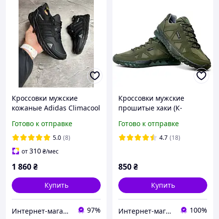
Кроссовки мужские
Кроссовки мужские
кожаные Adidas Climacool
прошитые хаки (К-
Black
Юа-806)
Готово к отправке
Готово к отправке
5.0
(8)
4.7
(18)
310
от
₴
/мес
1 860
₴
850
₴
Купить
Купить
97%
100%
Интернет-магазин «Step Master»
Интернет-магазин "На складе"