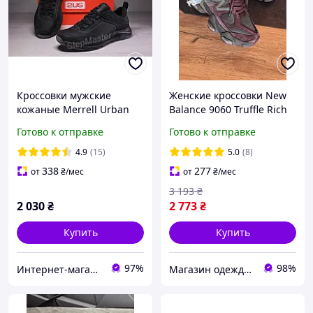
Кроссовки мужские
Женские кроссовки New
кожаные Merrell Urban
Balance 9060 Truffle Rich
Nubuck Black
earth Нью Беланс 9060
Готово к отправке
Готово к отправке
трюфель замша сетка
унисекс
4.9
(15)
5.0
(8)
338
277
от
₴
/мес
от
₴
/мес
3 193
₴
2 030
₴
2 773
₴
Купить
Купить
97%
98%
Интернет-магазин «Step Master»
Магазин одежды обуви и топовых товаров