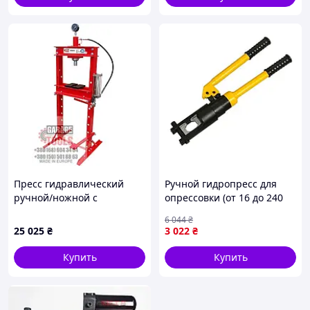
Пресс гидравлический
Ручной гидропресс для
ручной/ножной с
опрессовки (от 16 до 240
подвижным штоком на 20
мм2), Пресс
6 044
₴
т
гидравлический для
25 025
₴
3 022
₴
опрессовки проводов, XMU
Купить
Купить