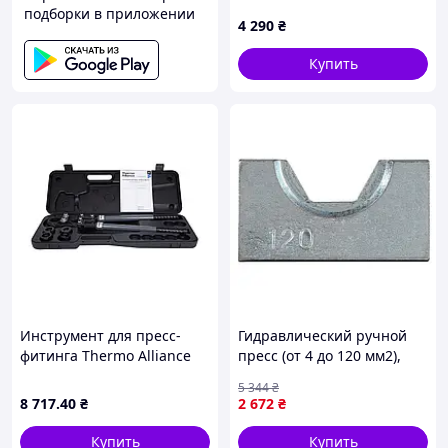
подборки в приложении
4 290
₴
Купить
Инструмент для пресс-
Гидравлический ручной
фитинга Thermo Alliance
пресс (от 4 до 120 мм2),
d16-32 ручной STD-402
Гидравлический пресс для
5 344
₴
наконечников, QLL
8 717
.40
₴
2 672
₴
Купить
Купить