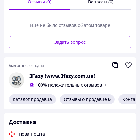
Отзывы (0)
Вопросы (0)
Подходит для оконцевания и соединения проводов и
кабелей на энергетических и промышленных объектах.
Технические характеристики
Еще не было отзывов об этом товаре
Параметр
Значение
Задать вопрос
Диапазон опрессовки
16–400 мм²
Шестигранная
Тип матрицы
(гексагональная)
Был online:
сегодня
Ход штока
42 мм
3Fazy (www.3fazy.com.ua)
Масса
10 кг
100% положительных отзывов
Комплектация
Каталог продавца
Отзывы о продавце
6
Контак
Поставляется в защитном пластиковом кейсе с полным
набором матриц (мм²): 16, 25, 35, 50, 70, 95, 120, 150,
185, 240, 300, 400
Доставка
Нова Пошта