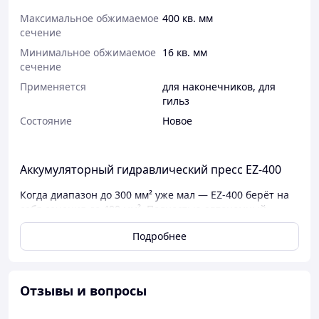
Максимальное обжимаемое
400 кв. мм
сечение
Минимальное обжимаемое
16 кв. мм
сечение
Применяется
для наконечников
,
для
гильз
Состояние
Новое
Аккумуляторный гидравлический пресс EZ-400
Когда диапазон до 300 мм² уже мал — EZ-400 берёт на
себя сечения до 400 мм². Полностью автономный,
работает от аккумулятора, весит 10 кг — достаточно
Подробнее
компактный для работы в щитовой и достаточно
мощный для магистральных кабелей.
Назначение
Отзывы и вопросы
Опрессовка медных и алюминиевых кабельных
наконечников и гильз в диапазоне 16–400 мм².