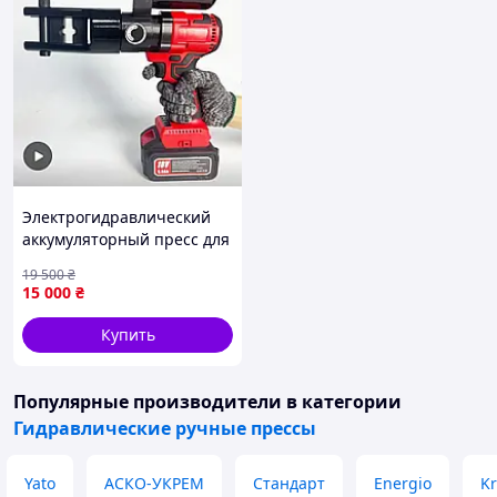
Электрогидравлический
аккумуляторный пресс для
обжима кабельных
19 500
₴
наконечников 12 т, 10–300
15 000
₴
мм2, 18V/21V,
гидравлический кримпер
Купить
Популярные производители
в категории
Гидравлические ручные прессы
Yato
АСКО-УКРЕМ
Стандарт
Energio
Kr