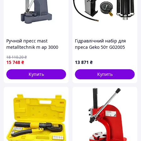
Ручной пресс mast
Гідравлічний набір для
metalltechnik m ap 3000
преса Geko 50т G02005
рычажный 3 тоны 285 мм
18 110
.20
₴
для запрессовки и
15 748
₴
13 871
₴
выпрессовки
подшипников
Купить
Купить