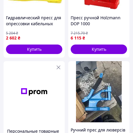
Гидравлический пресс для
Пресс ручной Holzmann
опрессовки кабельных
DOP 1000
наконечников (от 4 до 70
5 204
₴
7 215
.70
₴
мм2), Ручной
2 602
₴
6 115
₴
гидравлический
опрессовщик, MTS
Купить
Купить
Ручний прес для люверсів
Персональные товарные