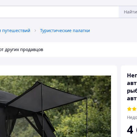
Найти
и путешествий
Туристические палатки
от других продавцов
Не
авт
рыб
ав
Недо
4