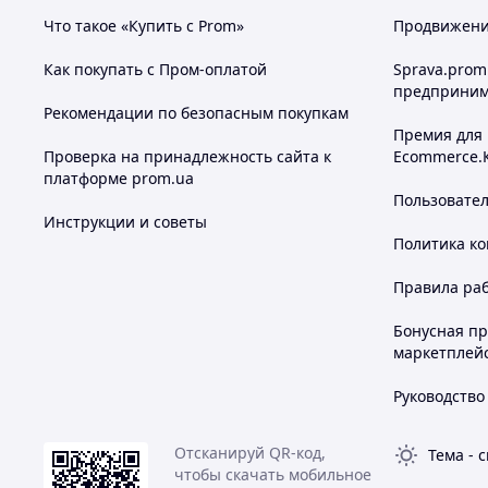
Что такое «Купить с Prom»
Продвижение
Как покупать с Пром-оплатой
Sprava.prom
предприним
Рекомендации по безопасным покупкам
Премия для
Проверка на принадлежность сайта к
Ecommerce.
платформе prom.ua
Пользовате
Инструкции и советы
Политика к
Преимущества:
Правила ра
Просторная зона внутри –
Бонусная п
Удобная высота – можно с
маркетплей
Защита от дождя и ветра
Хорошая вентиляция – ок
Руководство
Навес у входа – дополните
Простая установка – собир
Отсканируй QR-код,
Тема
-
с
чтобы скачать мобильное