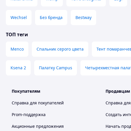
человек
Палатка подходит для:
Wechsel
Без бренда
Bestway
отдыха на природе
семейных поездок
ТОП теги
рыбалки и охоты
фестивалей и кемпинга
Menco
Спальник серого цвета
Тент помаранче
Ksena 2
Палатку Campus
Четырехместная пала
Покупателям
Продавцам
Справка для покупателей
Справка для
Prom-поддержка
Создать инт
Акционные предложения
Начать прод