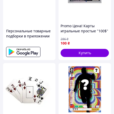
Promo Цена! Карты
Персональные товарные
игральные простые "100$"
подборки в приложении
IGR115 - только на
286
₴
ZaGrosh.com.ua
100
₴
Купить