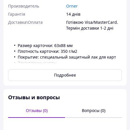
Производитель
Orner
Гарантія
14 днів
Доставка\Оплата
Готівкою Visa/MasterCard.
Термін доставки 1-2 дні
Размер карточки: 63х88 мм
Плотность карточки: 350 г/м2
Покрытие: специальный защитный лак для карт
Закругленные углы
Подробнее
В наборе:
54 карты
Авторская колода
Отзывы и вопросы
Отзывы (0)
Вопросы (0)