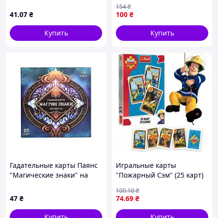
4564 54 карты
154
₴
41
.07
₴
100
₴
Купить
Купить
Гадательные карты Паянс
Игральные карты
"Магические знаки" на
"Пожарный Сэм" (25 карт)
украинском языке, в кор.
100
.10
₴
9*9*1см, ТМ Стратег,
47
₴
74
.69
₴
Украина
Купить
Купить