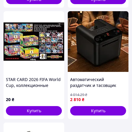
STAR CARD 2026 FIFA World
Автоматический
Cup, коллекционные
раздатчик и тасовщик
футбольные карты нового
карт, 5000 мАч, черный /
4 014
.29
₴
поколения
Машинка для карт /
20
₴
2 810
₴
Раздача карт
Купить
Купить