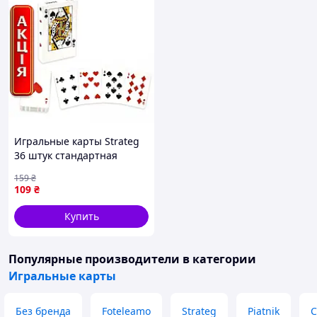
Игральные карты Strateg
36 штук стандартная
колода для настольных и
159
₴
карточных игр для досуга
109
₴
Купить
Популярные производители
в категории
Игральные карты
Без бренда
Foteleamo
Strateg
Piatnik
C