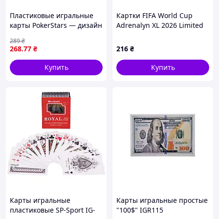
Пластиковые игральные
Картки FIFA World Cup
карты PokerStars — дизайн
Adrenalyn XL 2026 Limited
Бразилия
Edition 1шт в Асортименте
289
₴
Panini
268
.77
₴
216
₴
Купить
Купить
Карты игральные
Карты игральные простые
пластиковые SP-Sport IG-
"100$" IGR115