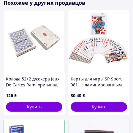
Похожее у других продавцов
Колода 52+2 джокера Jeux
Карты для игры SP-Sport
De Cartes Rami оригинал,
9811 с ламинированным
E8TX862510
покрытием, 36 карт для
126
₴
30
.40
₴
развлечения
Купить
Купить