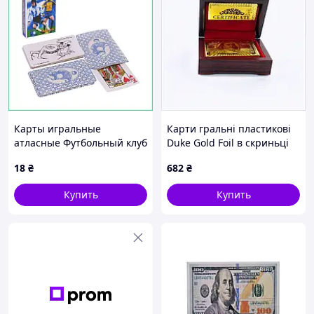
Карты игральные
Карти гральні пластикові
атласные Футбольный клуб
Duke Gold Foil в скриньці
54 штуки в колоде набор
54 листа 87х62 мм
18
₴
682
₴
для покера и фокусов
717738HAC
профессиональный
Купить
Купить