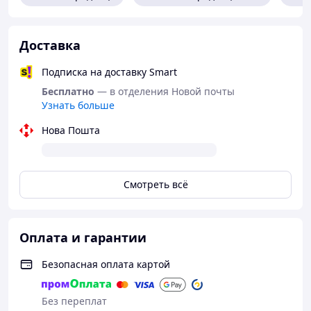
42 - стелька 27.8 см (стопа 27.5-27.7 см)
43 - стелька 28.5 см (стопа 28-28.4 см)
44 - стелька 29.2 см (стопа 28.8-29.1 см)
Доставка
45 - стелька 29.8 см (стопа 29.4-29.6 см)
Подписка на доставку Smart
Бесплатно
— в отделения Новой почты
Узнать больше
Нова Пошта
Смотреть всё
Оплата и гарантии
Безопасная оплата картой
Без переплат