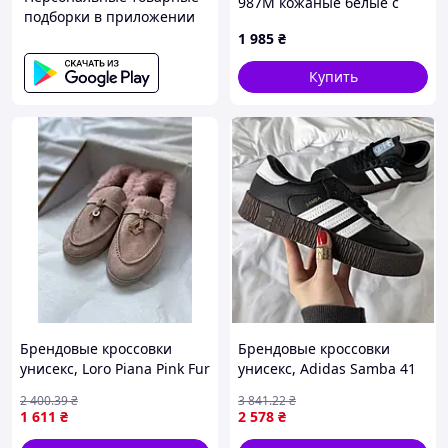
987M кожаные белые с
подборки в приложении
серым 45 (29,0 см)
1 985
₴
Купить
Брендовые кроссовки
Брендовые кроссовки
унисекс, Loro Piana Pink Fur
унисекс, Adidas Samba 41
Premium 37
2 400
.39
₴
3 841
.22
₴
1 611
₴
2 578
₴