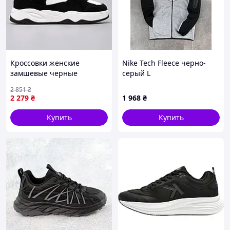
Кроссовки женские
Nike Tech Fleece черно-
замшевые черные
серый L
демисезонные
2 851
₴
спортивные Seli Кросівки
2 279
₴
1 968
₴
жіночі замшеві чорні
демісезонні спортивні
Купить
Купить