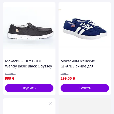
Мокасины HEY DUDE
Мокасины женские
Wendy Basic Black Odyssey
GIPANIS синие для
Black, 40053-0YF-EU41,
повседневной носки
1 699
₴
599
₴
размер: 41 (26 см)
легкая комфортная обувь
999
₴
299
.50
₴
Купить
Купить