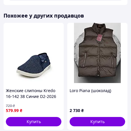
Похожее у других продавцов
Женские слипоны Kredo
Loro Piana (шоколад)
16-142 38 Синие D2-2026
720
₴
579
.99
₴
2 730
₴
Купить
Купить