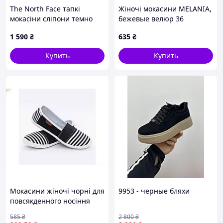
The North Face тапкі
Жіночі мокасини MELANIA,
мокасіни сліпони темно
бежевые велюр 36
сірі на білій 41
1 590
₴
635
₴
Купить
Купить
Мокасини жіночі чорні для
9953 - черные бляхи
повсякденного носіння
стильне взуття з ПВХ
585
₴
2 800
₴
підошвою