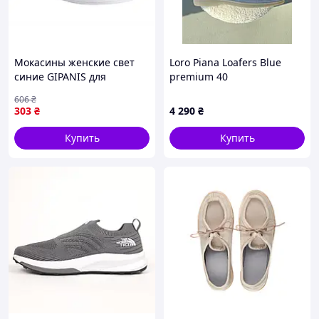
Мокасины женские свет
Loro Piana Loafers Blue
синие GIPANIS для
premium 40
повседневной носки
606
₴
комфортная обувь для лета
303
₴
4 290
₴
Купить
Купить