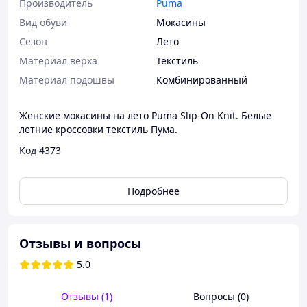
Производитель
Puma
Вид обуви
Мокасины
Сезон
Лето
Материал верха
Текстиль
Материал подошвы
Комбинированный
Женские мокасины на лето Puma Slip-On Knit. Белые
летние кроссовки текстиль Пума.
Код 4373
Размерная сетка по длине стельки:
Подробнее
37 - 23.5 см
38 - 24.0 см
39 - 25.0 см
Отзывы и вопросы
40 - 25.5 см
41 - 26.0 см
5.0
Материал верха: текстиль, сетка
Материал подошвы: комбинированный
Отзывы (1)
Вопросы (0)