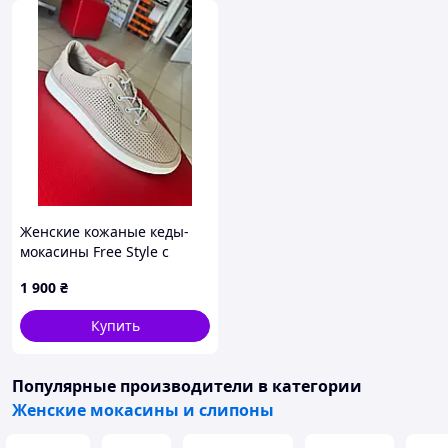
Женские кожаные кеды-
мокасины Free Style с
перфорацией цвет латте
1 900
₴
(бежевые)
Купить
Популярные производители
в категории
Женские мокасины и слипоны