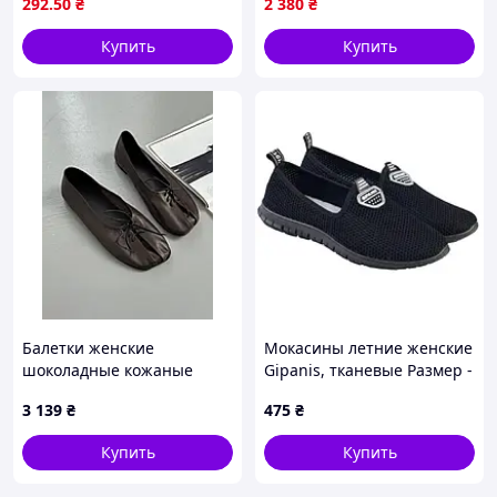
292
.50
₴
2 380
₴
Купить
Купить
Балетки женские
Мокасины летние женские
шоколадные кожаные
Gipanis, тканевые Размер -
36. Цвет - Черный
3 139
₴
475
₴
Купить
Купить