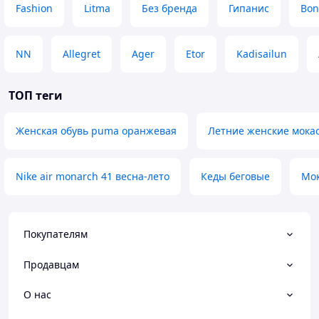
Fashion
Litma
Без бренда
Гипанис
Bon
NN
Allegret
Ager
Etor
Kadisailun
ТОП теги
Женская обувь puma оранжевая
Летние женские мока
Nike air monarch 41 весна-лето
Кеды беговые
Мок
Покупателям
Продавцам
О нас