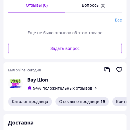
В комплекте:
Отзывы (0)
Вопросы (0)
— Напашник
— Нагрудный подсумок
— 3 подсумка под магазины
Все
— Подсумок под гранату
— Подсумок под рацию
Еще не было отзывов об этом товаре
Баланс между весом, защитой и функционалом.
Подходит для задач, тренировок и активного
Задать вопрос
использования.
Был online:
сегодня
Вау Шоп
94% положительных отзывов
Каталог продавца
Отзывы о продавце
19
Конта
Доставка