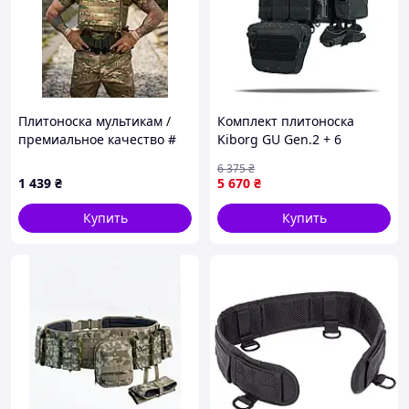
Плитоноска мультикам /
Комплект плитоноска
премиальное качество #
Kiborg GU Gen.2 + 6
подсумков Черный
6 375
₴
Мультикам
1 439
₴
5 670
₴
Купить
Купить