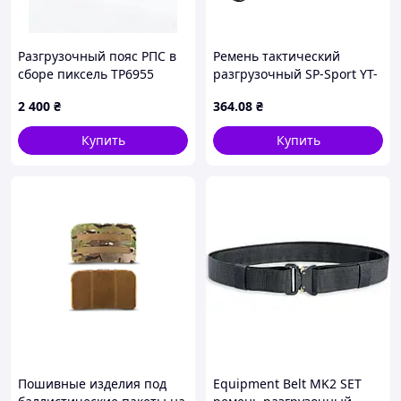
Разгрузочный пояс РПС в
Ремень тактический
сборе пиксель ТР6955
разгрузочный SP-Sport YT-
35 80х8см цвета в
2 400
₴
364
.08
₴
ассортименте
Купить
Купить
Пошивные изделия под
Equipment Belt MK2 SET