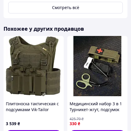
Смотреть всё
Похожее у других продавцов
Плитоноска тактическая с
Медицинский набор 3 в 1
подсумками Vik-Tailor
Турникет-жгут, подсумок
MOLLE Olive 78154801
MOLLE, маленькие
425
.70
₴
тактические медицинские
3 539
₴
330
₴
ножницы EMT олива