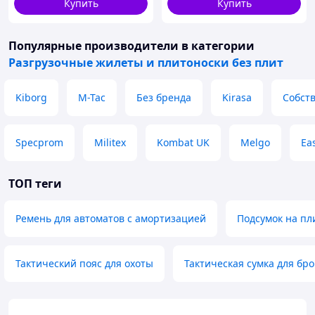
Купить
Купить
ВТ5407
Популярные производители
в категории
Разгрузочные жилеты и плитоноски без плит
Kiborg
M-Tac
Без бренда
Kirasa
Собст
Specprom
Militex
Kombat UK
Melgo
Eas
ТОП теги
Ремень для автоматов с амортизацией
Подсумок на пли
Тактический пояс для охоты
Тактическая сумка для бр