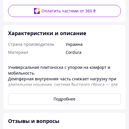
Оплатить частями от 360 ₴
Характеристики и описание
Страна производитель
Украина
Материал
Cordura
Универсальная плитоноска с упором на комфорт и
мобильность.
Демпферная внутренняя часть снижает нагрузку при
длительном ношении, система быстрого сброса — для
критических ситуаций.
Подробнее
— Материал: Cordura 600D
— Система быстрого сброса: 4 точки
— Демпферная (вентилируемая) основа
— Регулируемая посадка
Отзывы и вопросы
— MOLLE-интерфейс