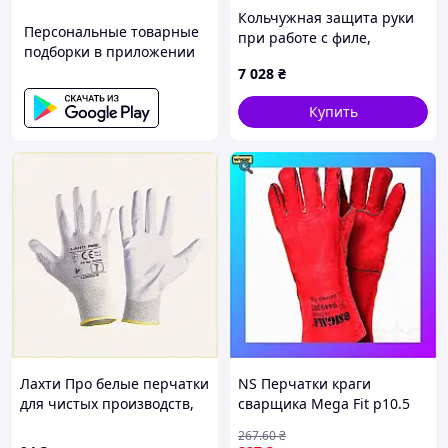
Кольчужная защита руки
Персональные товарные
при работе с филе,
подборки в приложении
M24E50913
7 028
₴
Купить
Работаем честно и открыто — без скрытых
платежей.
Наши клиенты рекомендуют нас своим
друзьям
Торопитесь — товара по акции осталось
мало!
Лахти Про белые перчатки
NS Перчатки краги
для чистых производств,
сварщика Mega Fit р10.5
8582M5M5A1
класс С, длина 35см
267
.60
₴
(красные) SIGMA (9449301)
Доставка осуществляется надежными