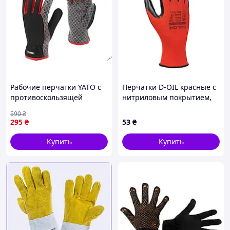
остаются качество и сервис.
Рабочие перчатки YATO с
Перчатки D-OIL красные с
противоскользящей
нитриловым покрытием,
Нам важно, чтобы у вас остались только приятные
накладкой размер 11 из
размер 10 арт. 4586
590
₴
эмоции от покупки
синтетической кожи и
295
₴
53
₴
нейлона
Купить
Купить