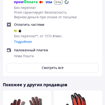
Цена на сайте в день покупки остаётся неизменной –
Без переплат
мы держим слово!
Prom гарантирует безопасность
Вернем деньги при отказе от посылки
Оплатить частями
Без переплат*, от 1572 ₴/мес.
Подробнее
Наложенный платеж
Богатый ассортимент и проверенное качество – наш
Нова Пошта
главный приоритет.
Смотреть всё
Похожее у других продавцов
Ассортимент постоянно обновляется, но неизменными