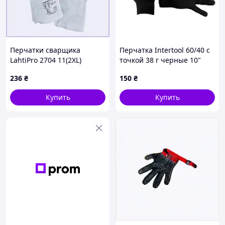
Главное для нас — чтобы вы остались довольны
Перчатки сварщика
Перчатка Intertool 60/40 с
LahtiPro 2704 11(2XL)
точкой 38 г черные 10"
желтые 84A683XE62
(SP-0138) (10 шт.)
236
₴
150
₴
Купить
Купить