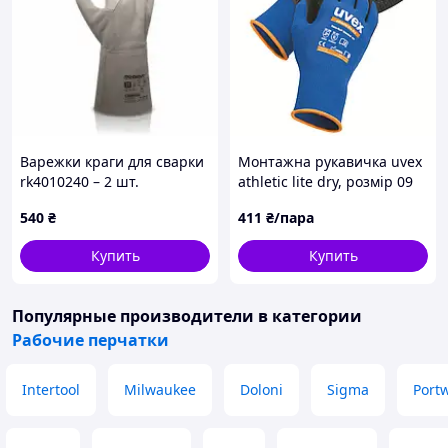
Варежки краги для сварки
Монтажна рукавичка uvex
rk4010240 – 2 шт.
athletic lite dry, розмір 09
(6003309)
540
₴
411
₴/пара
Купить
Купить
Популярные производители
в категории
Рабочие перчатки
Intertool
Milwaukee
Doloni
Sigma
Port