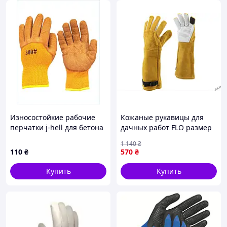
Износостойкие рабочие
Кожаные рукавицы для
перчатки j-hell для бетона
дачных работ FLO размер
и камня 8X82450T8
10, идеальный выбор для
1 140
₴
садовых задач
110
₴
570
₴
Купить
Купить