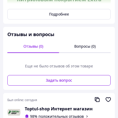
Line Sigma 120 пар синяя крага
для защиты рук от SHT55_Q
Подробнее
Отзывы и вопросы
Отзывы (0)
Вопросы (0)
Еще не было отзывов об этом товаре
Перчатки трикотажные с нитриловым покрытием
(синие краги) 120 пар Sigma (9443371)
предназначены
Задать вопрос
для защиты рук от воздействий масел, жиров,
нефтепродуктов, а также механических воздействий.
Особенности:
Был online:
сегодня
Устойчивость к воздействию масел, жиров и
Toptul-shop Интернет магазин
нефтепродуктов;
98% положительных отзывов
Хлопковая основа впитывает влагу и повышает