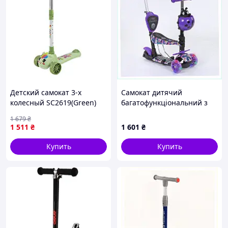
Детский самокат 3-х
Самокат дитячий
колесный SC2619(Green)
багатофункціональний з
колеса PU, с музыкой и
батьківською ручкою 5в1
1 679
₴
светом
Best Scooter PU колеса з
1 511
₴
1 601
₴
підсвічуван, 260K6983C
Купить
Купить