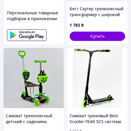
Бест Скутер трехколесный
Персональные товарные
трансформер с широкой
подборки в приложении
декой 70кг, 76KA68504H
1 782
₴
Купить
Самокат трехколесный
Самокат трюковый Best
детский с сидением,
Scooter FEAR SCS система
корзинкой, родительской
пеги алюминиевый диск и
6 601
₴