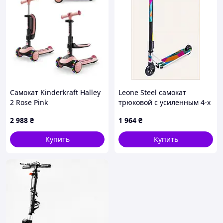
Самокат Kinderkraft Halley
Leone Steel самокат
2 Rose Pink
трюковой с усиленным 4-х
(KRHALL02PNK0000)
болтовым хомутом,
2 988
₴
1 964
₴
23726EPH05
Купить
Купить