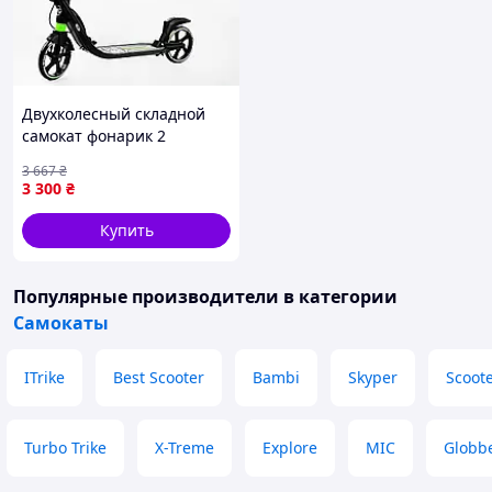
Двухколесный складной
самокат фонарик 2
амортизатора Best Scooter
3 667
₴
100 кг Black and green
3 300
₴
(114435)
Купить
Популярные производители
в категории
Самокаты
ITrike
Best Scooter
Bambi
Skyper
Scoot
Turbo Trike
X-Treme
Explore
MIC
Globb