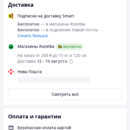
Доставка
Максимальная нагрузка: 60 ​​кг
Материал деки: алюминий
Подписка на доставку Smart
Материал руля: сталь
Амортизация: передний амортизатор
Бесплатно
— в магазины Rozetka
Тормоза: ручное + ножное (заднее крыло)
Бесплатно
— в отделения Новой почты
Колеса: PU (полиуретан)
Узнать больше
Диаметр колес: 145 мм (переднее/заднее)
Магазины Rozetka
Высота руля: 68–89 см (3 положения)
Бесплатно
Высота противне от пола: 8 см
На заказ от 200 ₴ до 15 кг и 120 см
Длина деки: 54,5 см.
Доставка
12 - 14 августа
Полезная длина противни: 34,5 см
Конструкция: сложная
Нова Пошта
✅
Преимущества
Амортизатор для плавной езды
Смотреть всё
Надежная алюминиевая противень
Двойная система торможения
Регулируемый руль (3 уровня)
Оплата и гарантии
Безопасные резиновые грипсы
Легкая и быстрая система сборки
Идеально для города и прогулок
Безопасная оплата картой