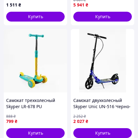
ручкой 5в1 97630 Best
дека колёса PU 100 кг Black
1 511
₴
5 941
₴
Scooter
and green (112902)
Купить
Купить
Самокат трехколесный
Самокат двухколесный
Skyper LR-678 PU
Skyper Unic UN-516 Черно-
Бирюзово-желтый (176723)
синий (191457)
888
₴
2 252
₴
799
₴
2 027
₴
Купить
Купить