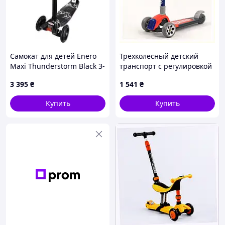
Самокат для детей Enero
Трехколесный детский
Maxi Thunderstorm Black 3-
транспорт с регулировкой
колесный
высоты руля 2K6C27792
3 395
₴
1 541
₴
Купить
Купить