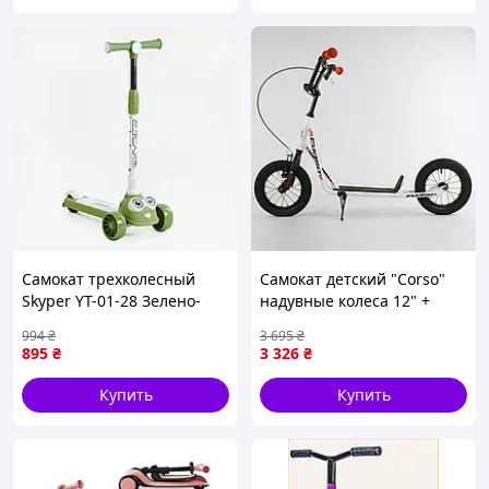
Самокат трехколесный
Самокат детский "Corso"
Skyper YT-01-28 Зелено-
надувные колеса 12" +
белый (194613)
ручной передний тормоз.
994
₴
3 695
₴
White (86799)
895
₴
3 326
₴
Купить
Купить