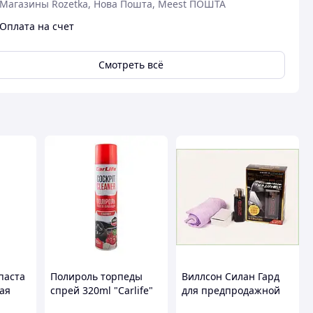
Магазины Rozetka, Нова Пошта, Meest ПОШТА
Оплата на счет
Смотреть всё
паста
Полироль торпеды
Виллсон Силан Гард
ая
спрей 320ml "Carlife"
для предпродажной
Cockpit Вишня CF330
подготовки, 4916AC981