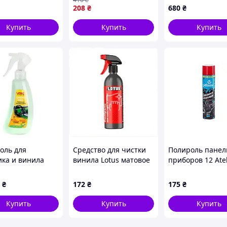
76320
идеального блеска и
208
₴
680
₴
защиты поверхностей
Купить
Купить
Купить
оль для
Средство для чистки
Полироль панел
ика и винила
винила Lotus матовое
приборов 12 Atel
250 мл APPLE
вишневое BB8B676313
750мл вишня (95
о) (00000048471)
₴
172
₴
175
₴
Купить
Купить
Купить