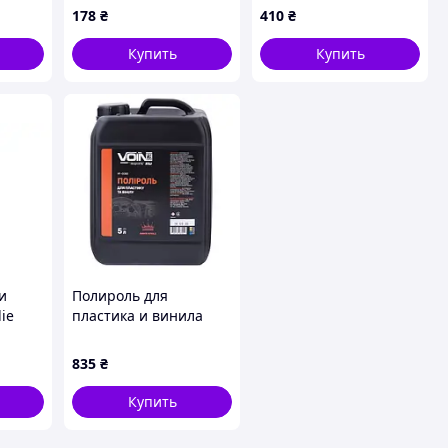
(24шт/уп)
178
₴
410
₴
Купить
Купить
и
Полироль для
ie
пластика и винила
1925)
VOIN 5л Amber Royale
835
₴
Купить