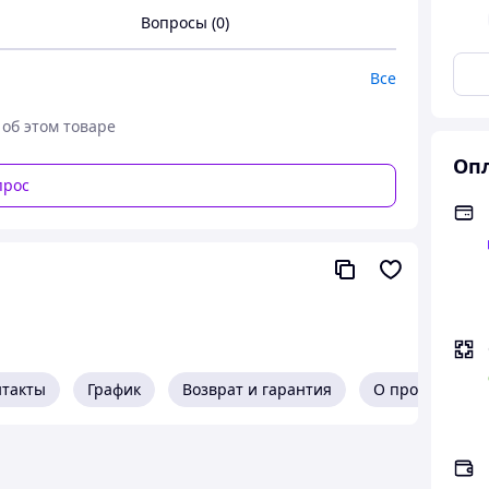
Вопросы (0)
Все
 об этом товаре
Опл
прос
нтакты
График
Возврат и гарантия
О продавце