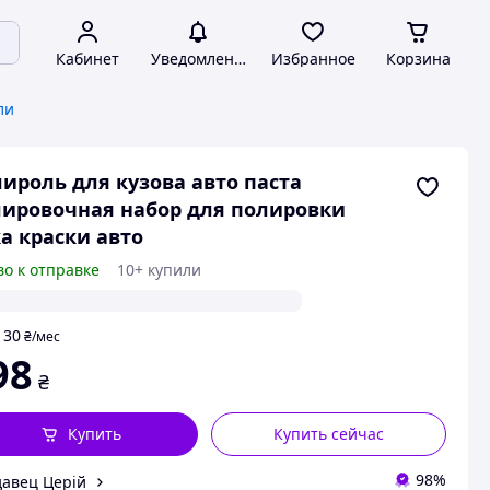
Кабинет
Уведомления
Избранное
Корзина
ли
ироль для кузова авто паста
ировочная набор для полировки
а краски авто
во к отправке
10+ купили
30
т
₴
/мес
98
₴
Купить
Купить сейчас
98%
авец Церій