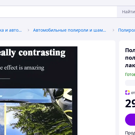
Найти
Автохимия, автокосметика и автомасла
Автомобильные полироли и шампуни
Полиро
Пол
пол
лак
Гото
о
2
Прод