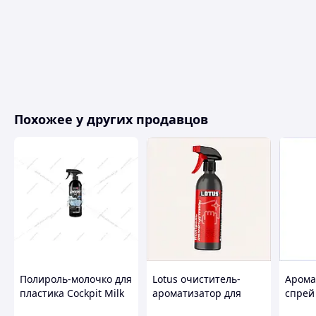
Похожее у других продавцов
Полироль-молочко для
Lotus очиститель-
Арома
пластика Cockpit Milk
ароматизатор для
спрей
750мл Nowax
салона Капучино 500
пласти