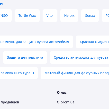
ли
INSO
Turtle Wax
Vitol
Helpix
Sonax
P
Шампунь для защиты кузова автомобиля
Красная жидкая 
Защита для пластика
Средство антимошка для кузова
ерамика DPro Type H
Матовый финиш для фактурных пове
О нас
 продавцов
О prom.ua