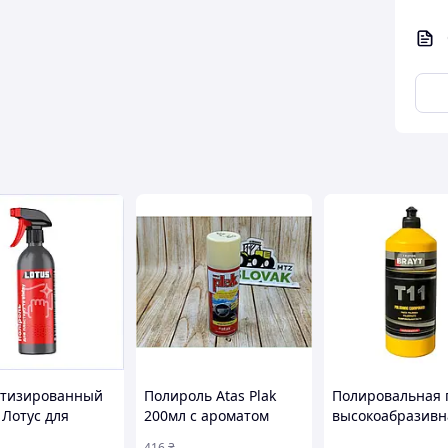
тизированный
Полироль Atas Plak
Полировальная 
 Лотус для
200мл с ароматом
высокоабразивн
ка в салоне,
ванили для
BRAYT T11, 1 кг
416
₴