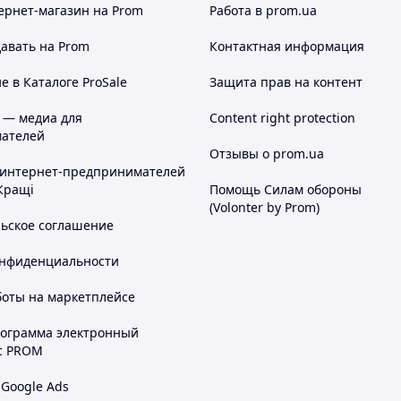
ернет-магазин
на Prom
Работа в prom.ua
авать на Prom
Контактная информация
 в Каталоге ProSale
Защита прав на контент
 — медиа для
Content right protection
ателей
Отзывы о prom.ua
 интернет-предпринимателей
Кращі
Помощь Силам обороны
(Volonter by Prom)
льское соглашение
онфиденциальности
боты на маркетплейсе
рограмма электронный
с PROM
 Google Ads