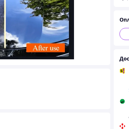
Оп
Дос