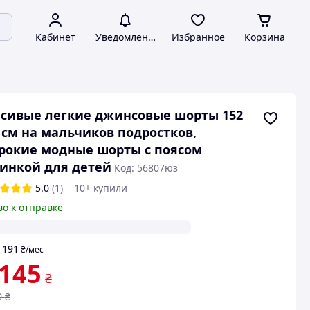
Кабинет
Уведомления
Избранное
Корзина
сивые легкие джинсовые шорты 152
 см на мальчиков подростков,
рокие модные шорты с поясом
инкой для детей
Код: 56807юз
5.0
(1)
10+ купили
во к отправке
191
т
₴
/мес
 145
₴
0
₴