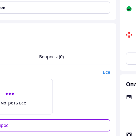
ее
Вопросы (0)
Все
Опл
орти 152 158 см на хлопчиків підлітків, широкі
мкою для дітей
смотреть все
 см на мальчиков подростков, широкие
кой для детей 12-13 лет
прос