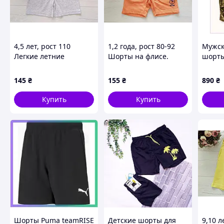
4,5 лет, рост 110
1,2 года, рост 80-92
Мужск
Легкие летние
Шорты на флисе.
шорты
трикотажные шорты
Артикул 28005
мульти
для мальчика. Артикул
8H685
145
₴
155
₴
890
₴
27992
Купить
Купить
Умная резинка:
Она адаптируется под твои настрой
подтянется. Вырос на пару сантиметров? Шорты будут 
дискомфорта в области талии! 🎗️🎈
Міцний денім:
Мы используем хлопок высокой плотно
сохраняет форму. Потертости добавляют модели «взрос
Шорты Puma teamRISE
Детские шорты для
9,10 л