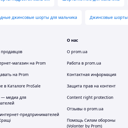
одные джинсовые шорты для мальчика
Джинсовые шорты 
О нас
 продавцов
О prom.ua
ернет-магазин
на Prom
Работа в prom.ua
иях
размер (рост ребенка)
авать на Prom
Контактная информация
 в Каталоге ProSale
Защита прав на контент
наличие размера
💥
 — медиа для
Content right protection
ателей
Отзывы о prom.ua
 интернет-предпринимателей
Кращі
Помощь Силам обороны
(Volonter by Prom)