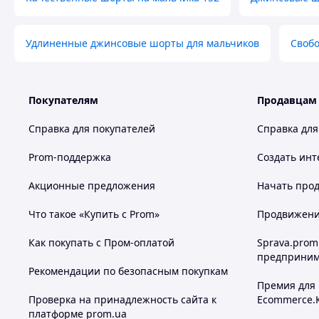
Удлиненные джинсовые шорты для мальчиков
Своб
Покупателям
Продавцам
Справка для покупателей
Справка для
Prom-поддержка
Создать инт
☝ При заказе желательно указать в комментар
Акционные предложения
Начать прод
Что такое «Купить с Prom»
Продвижение
📩 Перед тем, как сделать заказ, желательно уточнять 
Как покупать с Пром-оплатой
Sprava.prom
предприним
ОПЛАТА:
Рекомендации по безопасным покупкам
- Полная оплата на карту (размерный счет)
Премия для
Проверка на принадлежность сайта к
Ecommerce.
- Пром оплата
платформе prom.ua