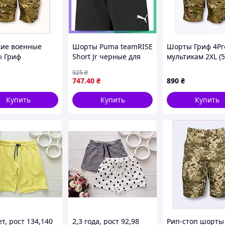
ие военные
Шорты Puma teamRISE
Шорты Гриф 4Pro
 Гриф
Short Jr черные для
мультикам 2XL (5
кам 4Profi 52,
детей 140 см
868561PP0
925
₴
B610
спортивные шорты
747
.40
₴
890
₴
для футбола
SKU_704943-04
Купить
Купить
Купить
ки каждый день. Поел на пикнике? Резинка
все равно сидеть комфортно. Никакого
сти, который не растягивается в коленях и
лый» вид, который так любят подростки. 💪✨
ет, рост 134,140
2,3 года, рост 92,98
Рип-стоп шорты