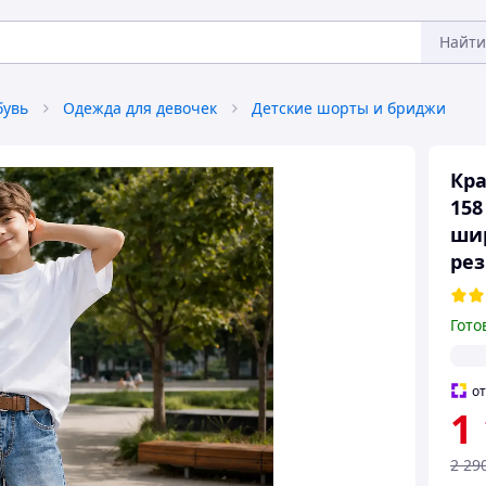
Найти
бувь
Одежда для девочек
Детские шорты и бриджи
Кра
158
ши
рез
Гото
о
1
2 29