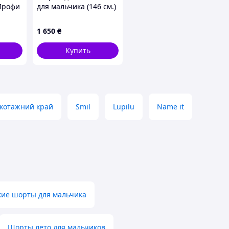
Профи
для мальчика (146 см.)
Reporter Young
1 650
₴
Купить
котажний край
Smil
Lupilu
Name it
кие шорты для мальчика
Шорты лето для мальчиков