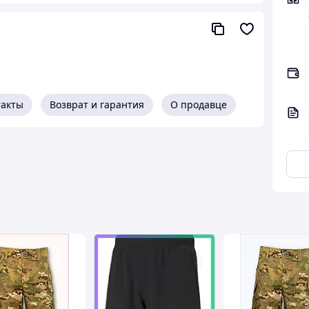
о уточнять наличие размера и цвета 🔔
лемы неудобной одежды.
 через месяц ты подрос, и пояс уже давит. Наши
му раз и навсегда! Это идеальный выбор для
такты
Возврат и гарантия
О продавце