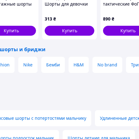
ческий джинсовый стиль.
тажные шорты
Шорты для девочки
тактические Фо
ляцию воздуха, а мягкая обработка швов
альчика. Артикул
набором. Артикул
2XL 868H56B12
27957
313
₴
890
₴
Купить
Купить
Купить
жении всего сезона!
📦🚀
 шорты и бриджи
shion
Nike
Бемби
H&M
No brand
Три
совые шорты с потертостями мальчику
Удлиненные детс
орты подросток мальчик
Шорты летние для мальчика