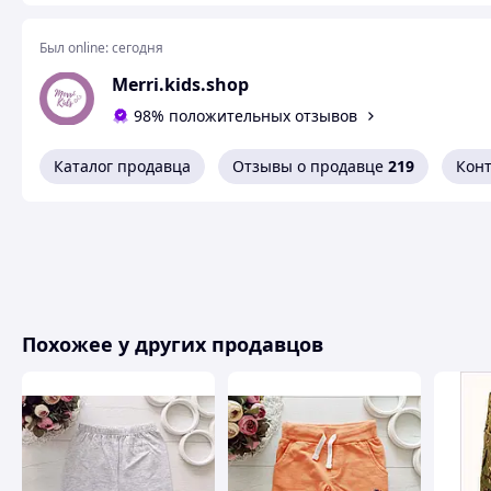
🔔 Перед тем, как сделать заказ, желательн
Был online:
сегодня
Шорты, «растут» вместе с тобой! Твое решение проб
Merri.kids.shop
Знаем, как это бывает: сегодня джинсы сидят идеально, а
98% положительных отзывов
джинсовые шорты на широкой резинке решают эту пробле
активного периода роста (152–158 см). 🧗‍♂️🚀
Каталог продавца
Отзывы о продавце
219
Кон
Похожее у других продавцов