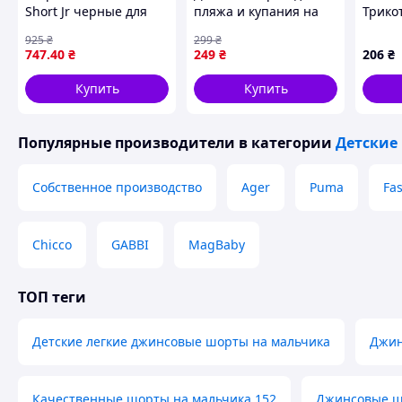
Цвет - Светло-синий:
Для тех, кто любит класси
Short Jr черные для
пляжа и купания на
Трико
Свобода в деталях:
Прямой крой обеспечивает цирку
футбола 128 см
мальчика Pepperts
для м
925
₴
299
₴
гарантирует, что ничего не будет натирать.
детские спортивные
р.122-128, 6-8 лет
28007
747
.40
₴
249
₴
206
₴
шорты SKU_704943-04
📍
Доступные размеры:
152 158 (164 170 176 - продано!)
Купить
Купить
Заказывай шорты, которые не подведут тебя на протя
Популярные производители
в категории
Детские
Собственное производство
Ager
Puma
Fa
Chicco
GABBI
MagBaby
ТОП теги
Детские легкие джинсовые шорты на мальчика
Джин
Качественные шорты на мальчика 152
Джинсовые ш