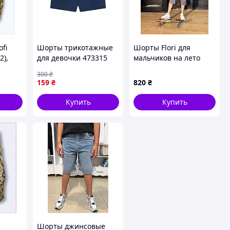
fi
Шорты трикотажные
Шорты Flori для
2),
для девочки 473315
мальчиков на лето
темно-синий
22218-3 коттон графит
300
₴
однотонный Lupilu
кармана 170(р)
159
₴
820
₴
Купить
Купить
Шорты джинсовые