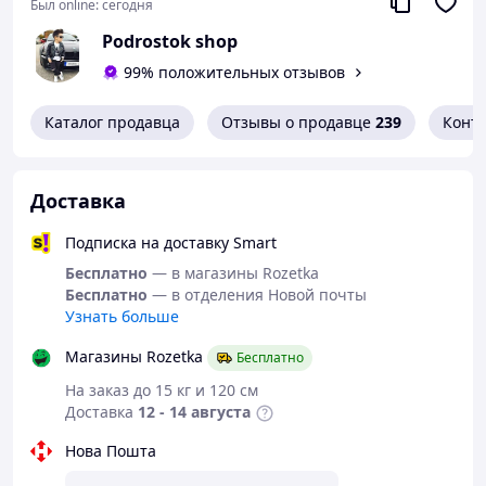
Был online:
сегодня
Podrostok shop
99% положительных отзывов
Каталог продавца
Отзывы о продавце
239
Конт
Доставка
Подписка на доставку Smart
Бесплатно
— в магазины Rozetka
Бесплатно
— в отделения Новой почты
Узнать больше
Дизайн с характером:
Эффектные потертости
добавляют модели «того самого» вида, который
Магазины Rozetka
Бесплатно
сейчас в тренде. Они идеально комбинируются с
На заказ до 15 кг и 120 см
оверсайз-футболками и твоими любимыми
Доставка
12 - 14 августа
хайповыми кроссовками. 🤙👟
Пояс на резинке:
Никаких лишних застежек
Нова Пошта
или неудобных ремней. Эластичный пояс