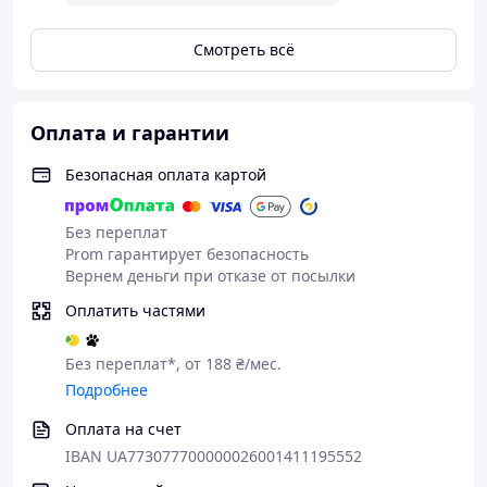
обеспечивает идеальную посадку, даже если ты
весь день проводишь в движении — на скейте,
велосипеде или просто гуляя с друзьями. 🎗️🙌
Смотреть всё
Емкость:
Глубокие карманы вместят твой
смартфон, наушники и все необходимые мелочи.
Оплата и гарантии
Цвет
- голубой
👌 Рост:
152–158 см (164-170-176 - продано!!!).
Безопасная оплата картой
Создавай свой стиль без ограничений!
🚀
Без переплат
Prom гарантирует безопасность
Вернем деньги при отказе от посылки
Оплатить частями
Без переплат*, от 188 ₴/мес.
Подробнее
Оплата на счет
IBAN UA773077700000026001411195552