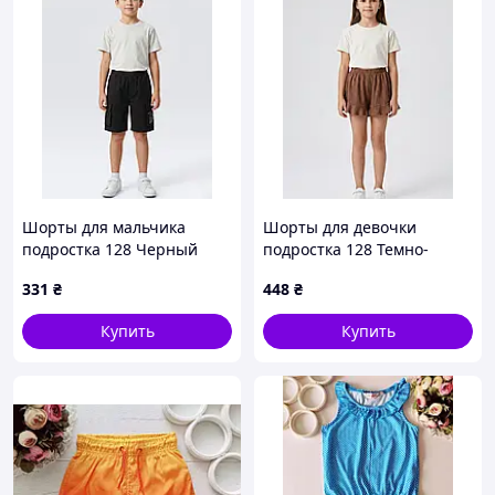
Шорты для мальчика
Шорты для девочки
подростка 128 Черный
подростка 128 Темно-
(719122-128)
коричневый КЛЕВЕР
331
₴
448
₴
(733365-128)
Купить
Купить