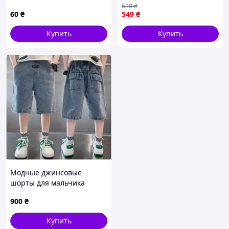
610
₴
карманами графит, 116
60
₴
549
₴
Купить
Купить
Модные джинсовые
шорты для мальчика
900
₴
Купить