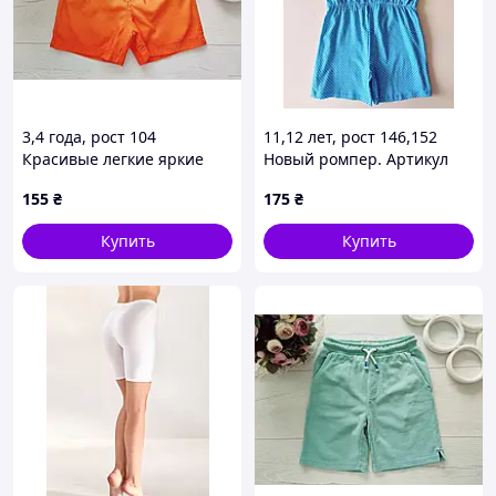
3,4 года, рост 104
11,12 лет, рост 146,152
Красивые легкие яркие
Новый ромпер. Артикул
летние шорты для
14481
155
₴
175
₴
мальчика. Артикул 27965
Купить
Купить