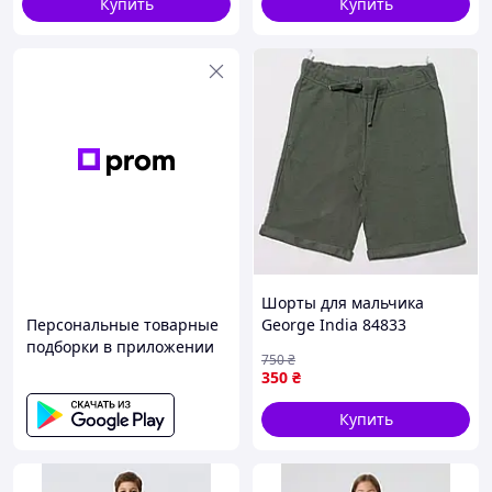
Купить
Купить
Шорты для мальчика
Персональные товарные
George India 84833
подборки в приложении
122см(р) хаки
750
₴
350
₴
Купить