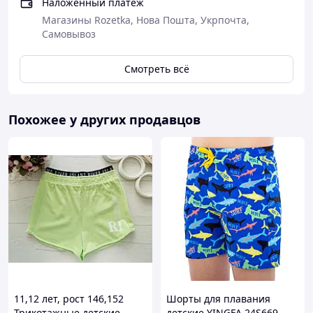
Наложенный платеж
Магазины Rozetka, Нова Пошта, Укрпочта,
Самовывоз
Смотреть всё
☝ Чтобы правильно подобрать размер, при заказе
отметите в комментариях рост ребенка
Похожее у других продавцов
💰 ВАРІАНТИ ОПЛАТИ 💰:
- Полная оплата на расчетной счет (по
реквизитам)
- Пром-оплата
- После платья - с предварительной платой 200
грн
📦 🚐 ДОСТАВКА 🚐:
Нова пошта
Укрпошта
Розетка
11,12 лет, рост 146,152
Шорты для плавания
Трикотажные детские
детские YINGFA 24S669