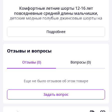
Комфортные летние шорты 12-16 лет
повседневные средней длины мальчишки,
детские модные голубые джинсовые шорты на
резинке на рост 152-158 см
Подробнее
🔔 Перед тем, как сделать заказ, желательно уточнять
наличие размера и цвета 🔔
Отзывы и вопросы
Эти джинсовые шорты созданы для тех, кто не привык
Отзывы (0)
Вопросы (0)
к компромиссам между стилем и удобством. Выбирай
свой цвет – классический светло-синий для ярких дней
или серый для более сдержанного городского образа.
🌪️💎
Еще не было отзывов об этом товаре
Задать вопрос