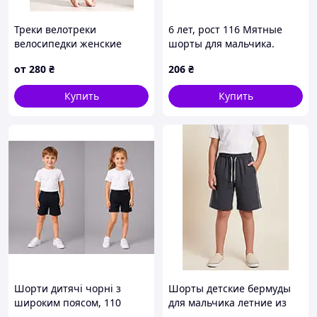
Треки велотреки
6 лет, рост 116 Мятные
велосипедки женские
шорты для мальчика.
ластиковые бифлекс
Артикул 28010
от
280
₴
206
₴
эластик белые. Размеры с
38 по 48.
Купить
Купить
Шорти дитячі чорні з
Шорты детские бермуды
широким поясом, 110
для мальчика летние из
хлопка, на резинке с