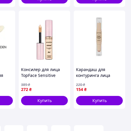
Консилер для лица
Карандаш для
ля
TopFace Sensitive
контуринга лица
Mineral 3in1 PT471 №
двойной Revuele Dual
389
₴
220
₴
м
01 Ivory Beige
Contour Stick тон 02
272
₴
154
₴
Жемчужный Бежевый,
3,7 г
Купить
Купить