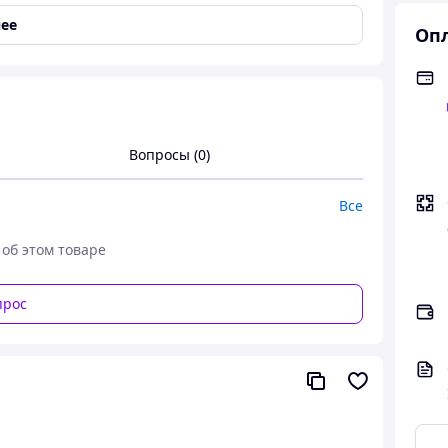
ее
Опл
пы кожи
Вопросы (0)
Все
 об этом товаре
червоніння на шкірі, зволожувальний,
ка косметика бКушон для обличчя корейський
прос