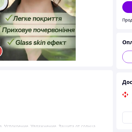
Прод
Оп
Дос
а
,
Успокоение
,
Увлажнение
,
Защита от солнца