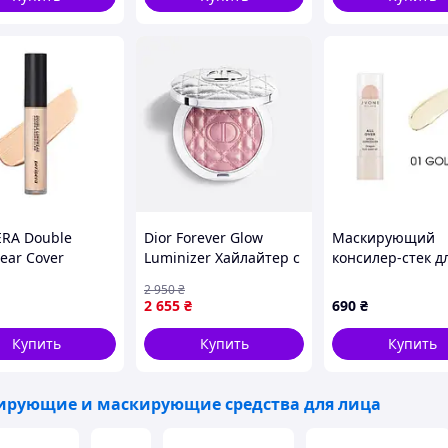
ERA Double
Dior Forever Glow
Маскирующий
ear Cover
Luminizer Хайлайтер с
консилер-стек д
ler, 01 Pure
перламутровыми
лица all over - 01
2 950
₴
(PRP009_LB)
микропигментами
golden 4,8 грам
2 655
₴
690
₴
оттенок 04 Pink Strobe
6 g
Купить
Купить
Купить
ирующие и маскирующие средства для лица