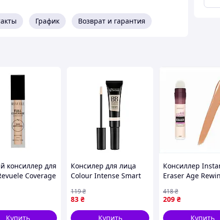
такты
График
Возврат и гарантия
й консиллер для
Консилер для лица
Консиллер Insta
Revuele Coverage
Colour Intense Smart
Eraser Age Rewi
альный тон, 5 мл
Adapt ВВ Eye & Skin
универсальный 
119
₴
418
₴
Concealer № 01 Light
маскировки тем
83
₴
209
₴
Ivory светлый
кругов и покрас
кожи
Купить
Купить
Купить