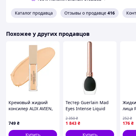
Каталог продавца
Отзывы о продавце
416
Кон
Похожее у других продавцов
Кремовый жидкий
Тестер Guerlain Mad
Жидки
консилер ALIX AVIEN,
Eyes Intense Liquid
лица 
904 Pale Peach, 11 мл
Liner 01 Glossy Black 5
Натур
2 350
₴
252
₴
749
₴
1 843
₴
176
₴
Купить
Купить