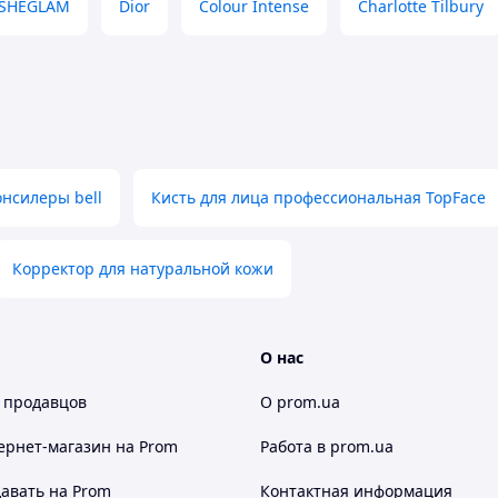
SHEGLAM
Dior
Colour Intense
Charlotte Tilbury
 | Лёгкое покрытие + уход
он за 30 секунд!
онсилеры bell
Кисть для лица профессиональная TopFace
той текстурой
, которая создаёт
свежее,
 сияние
Корректор для натуральной кожи
О нас
ры
 продавцов
О prom.ua
ернет-магазин
на Prom
Работа в prom.ua
авать на Prom
Контактная информация