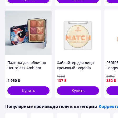
Палетка для обличчя
Хайлайтер для лица
PERIP
Hourglass Ambient
кремовый Bogenia
Longw
Lighting Edit Unlocked
Match Cream
Concea
196
₴
370
₴
Fox 6 х 1,4 g
Highlighter (BG672),
Ivory 
4 950
₴
137
₴
352
₴
001 Айвори
Купить
Купить
Популярные производители
в категории
Коррект