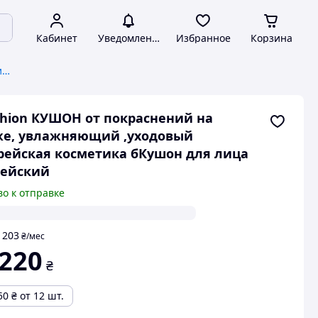
Кабинет
Уведомления
Избранное
Корзина
Корректирующие и маскирующие средства для лица
hion КУШОН от покраснений на
же, увлажняющий ,уходовый
рейская косметика бКушон для лица
рейский
во к отправке
203
т
₴
/мес
 220
₴
50
₴
от 12 шт.