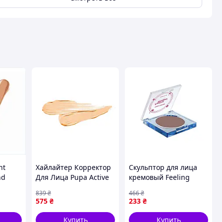
nt
Хайлайтер Корректор
Скульптор для лица
nd
Для Лица Pupa Active
кремовый Feeling
для
Light Highlighting
Whisper 5мл для
839
₴
466
₴
ных
Concealer 002
контуринга лица
575
₴
233
₴
нений
Luminous Beige 3.8 Г
натуральный эффект
Бежевый
Купить
Купить