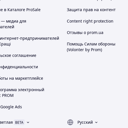
 в Каталоге ProSale
Защита прав на контент
 — медиа для
Content right protection
й)
ателей
Отзывы о prom.ua
 интернет-предпринимателей
Кращі
Помощь Силам обороны
(Volonter by Prom)
льское соглашение
онфиденциальности
боты на маркетплейсе
рограмма электронный
с PROM
 Google Ads
ветлая
Русский
BETA