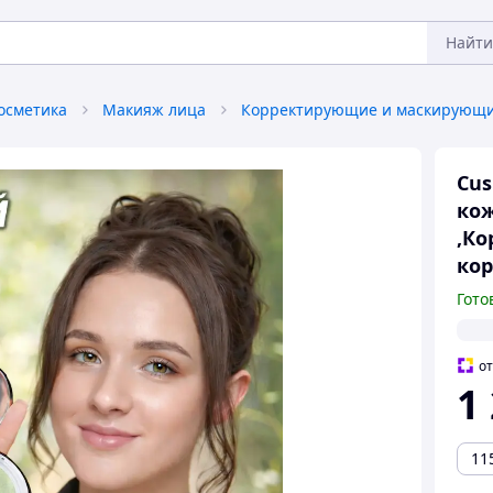
Найти
осметика
Макияж лица
Cus
ко
,Ко
ко
Гото
о
1
11