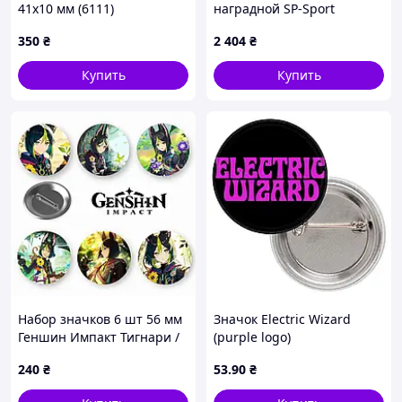
41х10 мм (6111)
наградной SP-Sport
JZ19629B
350
₴
2 404
₴
Купить
Купить
Набор значков 6 шт 56 мм
Значок Electric Wizard
Геншин Импакт Тигнари /
(purple logo)
Genshin Impact Tighnari
240
₴
53
.90
₴