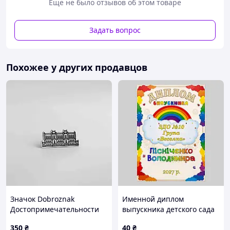
Еще не было отзывов об этом товаре
Характеристики:
материал
пластик;
Задать вопрос
застежка
металлическая булавка;
сверху
защитная пленочка.
Похожее у других продавцов
Значок Dobroznak
Именной диплом
Достопримечательности
выпускника детского сада
Киева Национальный банк
группа Радуга
350
₴
40
₴
Украины 33х15 мм