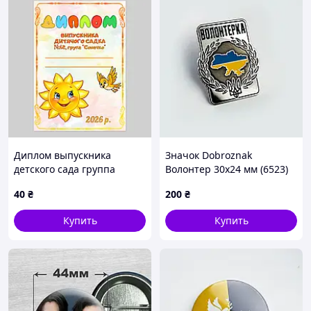
Диплом выпускника
Значок Dobroznak
детского сада группа
Волонтер 30х24 мм (6523)
Солнышко
40
₴
200
₴
Купить
Купить