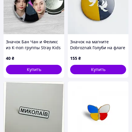
Значок Бан Чан и Феликс
Значок на магните
из К-поп группы Stray Kids
Dobroznak Голуби на флаге
/ Стрей Кидс. №38. 44мм
56 мм Разноцветный (6620)
40
₴
155
₴
Купить
Купить