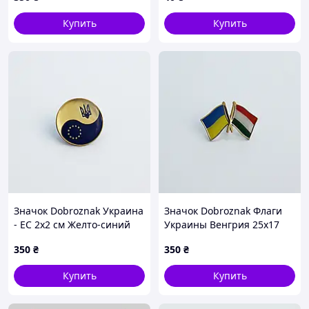
Серебристый (5967)
Купить
Купить
Значок Dobroznak Украина
Значок Dobroznak Флаги
- ЕС 2х2 см Желто-синий
Украины Венгрия 25х17
(6023)
мм (6268)
350
₴
350
₴
Купить
Купить