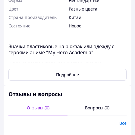
Форма
Нестандартная
Цвет
Разные цвета
Страна производитель
Китай
Состояние
Новое
Значки пластиковые на рюкзак или одежду с
героями аниме "My Hero Academia"
Пины на одежду, сумку или рюкзак – значки,
изготовленные из пластика. Пины крепятся на
Подробнее
металлическую шпильку. Такой пин-значок сделает
модным ваш рюкзак или джинсовку.
Цена указана за 1 значок. При заказе 6 пинов цена –
Отзывы и вопросы
100 грн (это могут быть пины с одной позиции или
разных, главное из одной ценовой группы).
Отзывы (0)
Вопросы (0)
Пины покрыты защитной плёнкой, которая легко
снимается перед использованием.
Все
Другие пины на одежду и рюкзаки можно посмотреть в
разделе Пины на одежду, сумку или рюкзак.