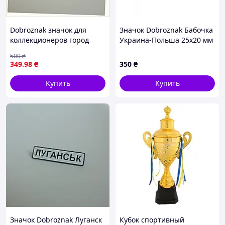
Dobroznak значок для
Значок Dobroznak Бабочка
коллекционеров город
Украина-Польша 25x20 мм
Николаев, M85522X83E
Разноцветный (6542)
500
₴
349
.98
₴
350
₴
Купить
Купить
Значок Dobroznak Луганск
Кубок спортивный