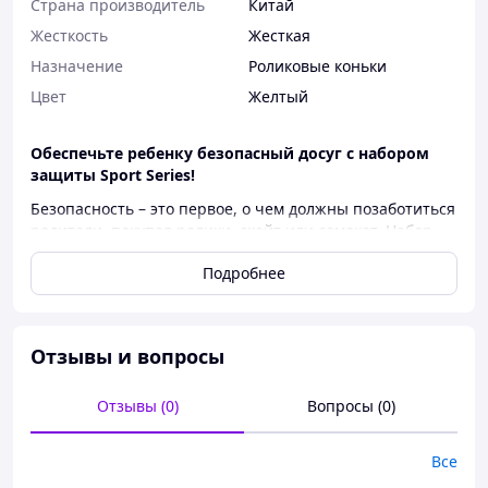
Страна производитель
Китай
Жесткость
Жесткая
Назначение
Роликовые коньки
Цвет
Желтый
Обеспечьте ребенку безопасный досуг с набором
защиты Sport Series!
Безопасность – это первое, о чем должны позаботиться
родители, покупая ролики, скейт или самокат. Набор
защиты
Sport Series
с узнаваемым дизайном
Подробнее
(звездочки на накладках) разработан специально для
детей и подростков. Он сочетает в себе высокую
прочность, комфорт и стильный вид, что делает его
одним из самых популярных в Украине.
Отзывы и вопросы
Входящий в комплект:
Наколенники
(2 шт) — надежная защита колен
Отзывы (0)
Вопросы (0)
при падениях вперед.
Налокотники
(2 шт.) — фиксируют локтевой
Все
сустав.