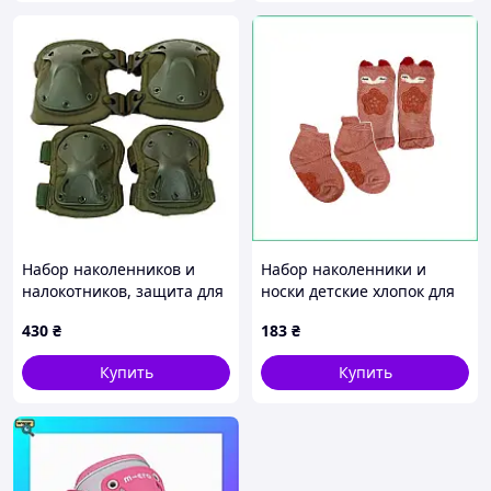
Набор наколенников и
Набор наколенники и
налокотников, защита для
носки детские хлопок для
коленей и локтей Зеленый
ползания с
430
₴
183
₴
антискользящими
пупырышками защитные
Купить
Купить
Кот розовый