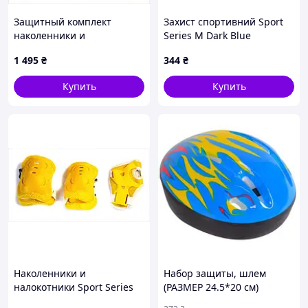
Защитный комплект
Захист спортивний Sport
наколенники и
Series M Dark Blue
налокотники Micro - Синий
(1058117728), 1A4X89822
1 495
₴
344
₴
(М), M3X579136
Купить
Купить
Наколенники и
Набор защиты, шлем
налокотники Sport Series
(РАЗМЕР 24.5*20 см)
для защиты суставов
СИНИЙ