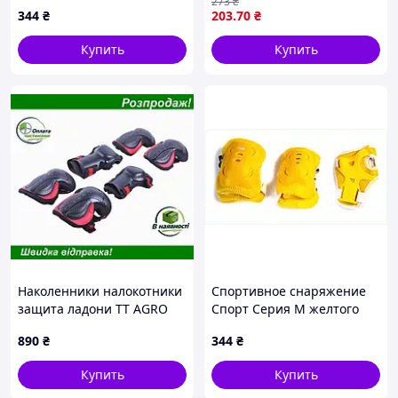
273
₴
X148P9823
344
₴
203
.70
₴
Купить
Купить
Наколенники налокотники
Спортивное снаряжение
защита ладони TT AGRO
Спорт Серия М желтого
MOTO детские L комплект
цвета 14H898ME23
890
₴
344
₴
6 шт защита для активных
игр
Купить
Купить