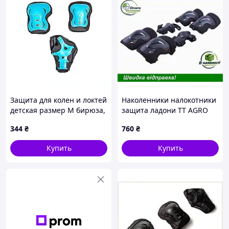
Защита для колен и локтей
Наколенники налокотники
детская размер M бирюза,
защита ладони TT AGRO
CM664K3776
MOTO детские черные для
344
₴
760
₴
активных игр защита от
травм
Купить
Купить