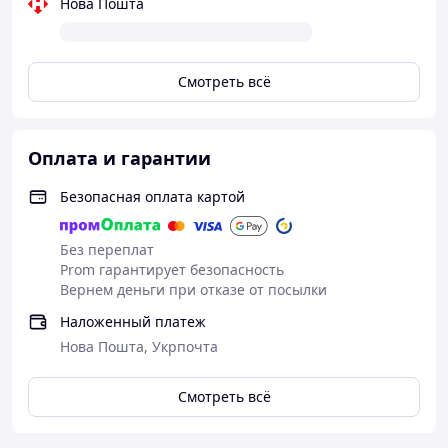
позволяет подобрать комплект, который будет
Нова Пошта
идеально подходить к роликам или скейту как
мальчика, так и девочки.
Заказывайте сегодня в магазине TruToys!
Мы
Смотреть всё
обеспечиваем быструю отправку по всей Украине. Уже
через 1-2 дня ваш юный экстремал будет готов к новым
безопасным приключениям!
Оплата и гарантии
Безопасная оплата картой
Без переплат
Prom гарантирует безопасность
Вернем деньги при отказе от посылки
Наложенный платеж
Нова Пошта, Укрпочта
Смотреть всё