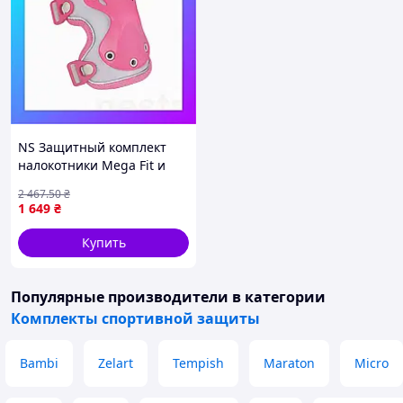
NS Защитный комплект
налокотники Mega Fit и
наколенники MICRO -
2 467
.50
₴
РОЗОВЫЙ (лек. 17-21 cm,
1 649
₴
цв. 25-31 cm, Nes22/Q
Купить
Популярные производители
в категории
Комплекты спортивной защиты
Bambi
Zelart
Tempish
Maraton
Micro