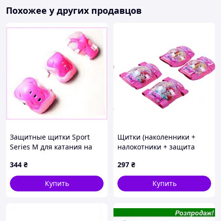
Похожее у других продавцов
Защитные щитки Sport
Щитки (наколенники +
Series M для катания на
налокотники + защита
пенни борде, 148CC9820
ладони) 4 шт детские, size
344
₴
297
₴
S L34 AMG, TM-Z-90465
Купить
Купить