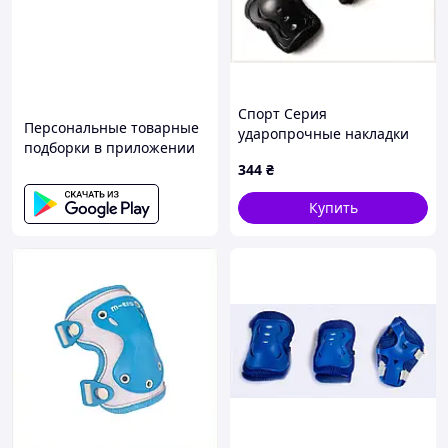
Спорт Серия
Персональные товарные
ударопрочные накладки
подборки в приложении
для скейтборда М
344
₴
B148E9824H
Купить