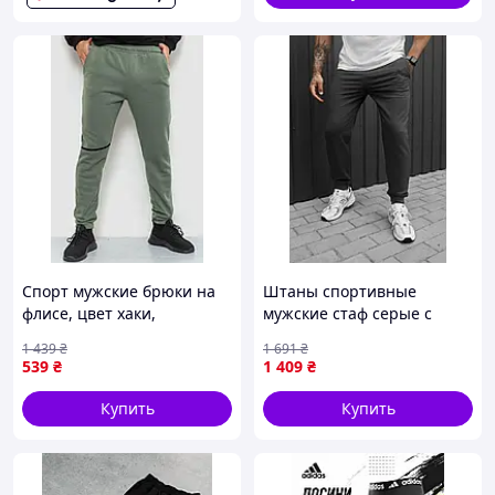
Штаны для спорта и
Спорт мужские брюки на
Штаны спортивные
флисе, цвет хаки,
мужские стаф серые с
238R56970
логотипом Staff go logo
1 439
₴
1 691
₴
gray Seli Штани спортивні
539
₴
1 409
₴
чоловічі стаф сірі з
логотипом Staff
Купить
Купить