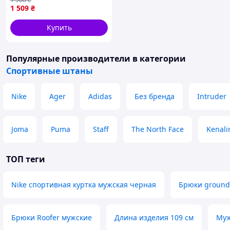
спортивні штани стаф
1 509
₴
світлосірі Staff mol gray
Купить
Популярные производители
в категории
Спортивные штаны
Nike
Ager
Adidas
Без бренда
Intruder
Joma
Puma
Staff
The North Face
Kenali
ТОП теги
Nike спортивная куртка мужская черная
Брюки ground
Брюки Roofer мужские
Длина изделия 109 см
Муж