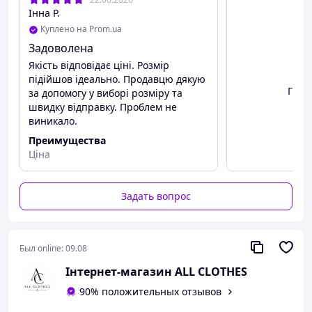
Інна Р.
Куплено на Prom.ua
Задоволена
Якість відповідає ціні. Розмір
підійшов ідеально. Продавцю дякую
Посм
за допомогу у виборі розміру та
швидку відправку. Проблем не
виникало.
Преимущества
Ціна
Недостатки
Немає
Задать вопрос
Был online:
09.08
Інтернет-магазин ALL CLOTHES
90% положительных отзывов