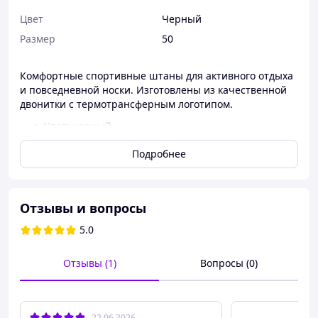
Цвет
Черный
Размер
50
Комфортные спортивные штаны для активного отдыха
и повседневной носки. Изготовлены из качественной
двонитки с термотрансферным логотипом.
Цвет: черный
Материал: двонитка (Турция)
Подробнее
Карманы на молнии
Манжет на низу штанин
Размеры: 46-54
Не маломеры
Отзывы и вопросы
5.0
Отзывы (1)
Вопросы (0)
22.06.2026