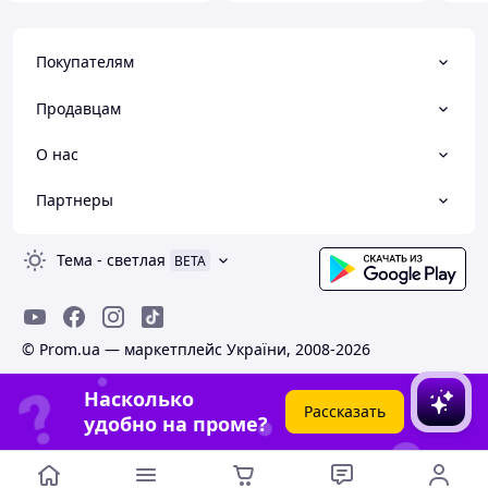
Покупателям
Продавцам
О нас
Партнеры
Тема
-
светлая
BETA
© Prom.ua — маркетплейс України, 2008-2026
Насколько
Рассказать
удобно на проме?