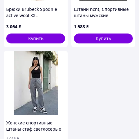
Брюки Brubeck Spodnie
Штани ncnt, Спортивные
active wool XXL
штаны мужские
брендовые, Штаны
3 064
₴
1 583
₴
спортивные мужские,
Брюки спортивные
Купить
Купить
мужские, Штаны для
спорта и города
Женские спортивные
штаны стаф светлосерые
Staff mol gray Seli Жіночі
1 988
₴