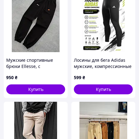
Мужские спортивные
Лосины для бега Adidas
брюки Ellesse, с
мужские, компрессионные
эластичным поясом,
спортивные штаны
950
₴
599
₴
черные, хлопок, размер S,
черного цвета, тайтсы
весна-лето-осень, Турция
Адидас для тренировок
Купить
Купить