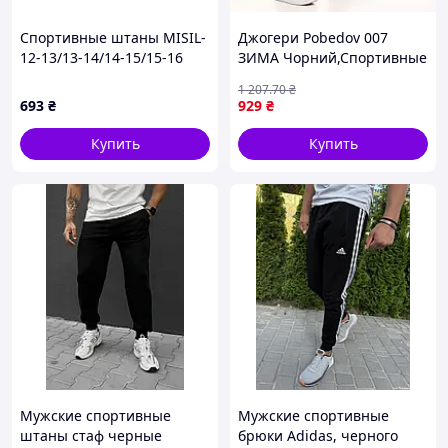
Спортивные штаны MISIL-
Джогери Pobedov 007
12-13/13-14/14-15/15-16
ЗИМА Чорний,Спортивные
-48512- 12-13
штаны мужские,
1 207
.70
₴
Спортивные брюки ТОП
693
₴
929
₴
качество
Купить
Купить
Мужские спортивные
Мужские спортивные
штаны стаф черные
брюки Adidas, черного