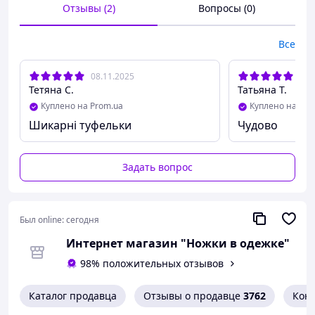
На модели 39р, Стопа 24,2 см
Отзывы (2)
Вопросы (0)
ширина 9,3 см
Модель ориентировочно
маломерная на размер или на
Все
узкую стопу
08.11.2025
22.
Тетяна С.
Татьяна Т.
Куплено на Prom.ua
Куплено на Pro
Шикарні туфельки
Чудово
Задать вопрос
Был online:
сегодня
Интернет магазин "Ножки в одежке"
98% положительных отзывов
Каталог продавца
Отзывы о продавце
3762
Кон