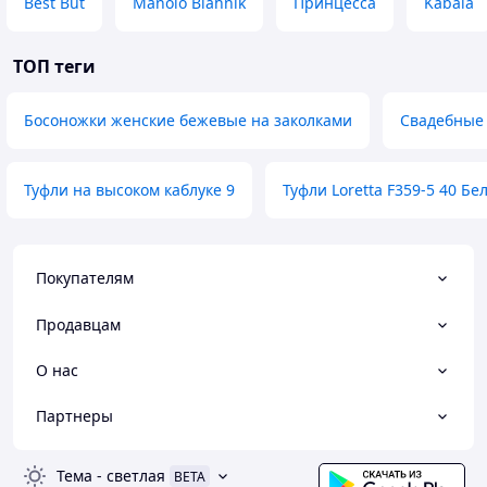
Best But
Manolo Blahnik
Принцесса
Kabala
ТОП теги
Босоножки женские бежевые на заколками
Свадебные 
Туфли на высоком каблуке 9
Туфли Loretta F359-5 40 Бе
Покупателям
Продавцам
О нас
Партнеры
Тема
-
светлая
BETA