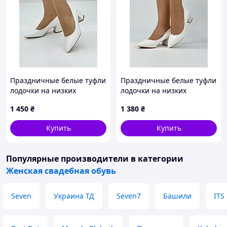
Праздничные белые туфли
Праздничные белые туфли
лодочки на низких
лодочки на низких
каблуках размер 41 42 43
каблуках размер 34 35 36
1 450
₴
1 380
₴
37 38 39
Купить
Купить
Популярные производители
в категории
Женская свадебная обувь
Seven
Украина ТД
Seven7
Башили
ITS