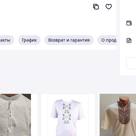
такты
График
Возврат и гарантия
О продавце
а: