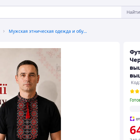
Найти
Мужская этническая одежда и обувь
Фу
Чер
выш
вы
Код:
Гото
о
6