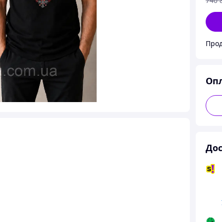
740
Прод
Оп
Дос