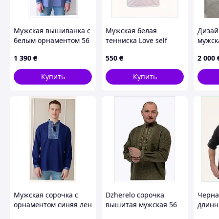
L
XL
XXL
Мужская вышиванка с
Мужская белая
Дизай
XXXL
белым орнаментом 56
тенниска Love self
мужск
размер, 86C1E3896K
4Profi с подсолнухами,
вышив
Если Вы ищете размеры XXS или XS, мы можем 
1 390
₴
550
₴
2 000
8MP6622A38
вышив
При заказе в заметках указ
рукав
Купить
Купить
46-64
домот
Похожие товары по характеристикам
Мужская сорочка с
Dzherelo сорочка
Черна
орнаментом синяя лен
вышитая мужская 56
длинн
4Profi 861M39X11
хаки этно-стиль
мужск