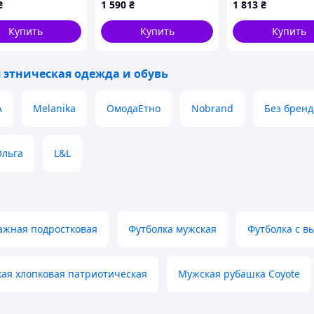
₴
1 590
₴
1 813
₴
9P24
Купить
Купить
Купить
 этническая одежда и обувь
A
Melanika
ОмодаЕтно
Nobrand
Без бренд
Ольга
L&L
ажная подростковая
Футболка мужская
Футболка с 
кая хлопковая патриотическая
Мужская рубашка Coyote