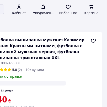
Кабинет
Уведомления
Избранное
Корзина
тболка вышиванка мужская Казимир
ная Красными нитками, футболка с
ивкой мужская черная, футболка
шиванка трикотажная XXL
 0002458-XXL
5.0
(2)
10+ купили
во к отправке
64
т
₴
/мес
40
₴