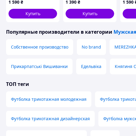
1 590
₴
1 390
₴
1 590
P8MH613908
K8613
Купить
Купить
Популярные производители
в категории
Мужская
Собственное производство
No brand
MEREZHK
Прикарпатські Вишиванки
Едельвіка
Княгиня 
ТОП теги
Футболка трикотажная молодежная
Футболка трикот
Футболка трикотажная дизайнерская
Футболка мужс