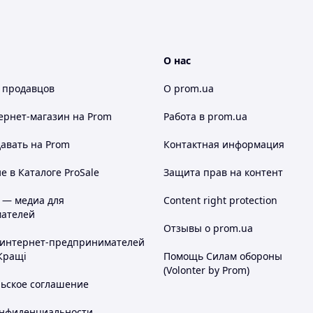
О нас
 продавцов
О prom.ua
ернет-магазин
на Prom
Работа в prom.ua
авать на Prom
Контактная информация
 в Каталоге ProSale
Защита прав на контент
 — медиа для
Content right protection
ателей
Отзывы о prom.ua
 интернет-предпринимателей
Кращі
Помощь Силам обороны
(Volonter by Prom)
льское соглашение
онфиденциальности