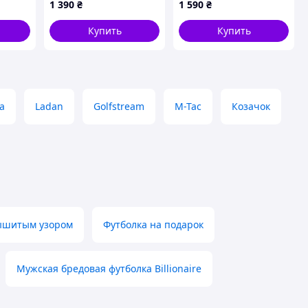
1 390
₴
1 590
₴
861X3902CH
C861392E4
Купить
Купить
а
Ladan
Golfstream
M-Tac
Козачок
вышитым узором
Футболка на подарок
Мужская бредовая футболка Billionaire