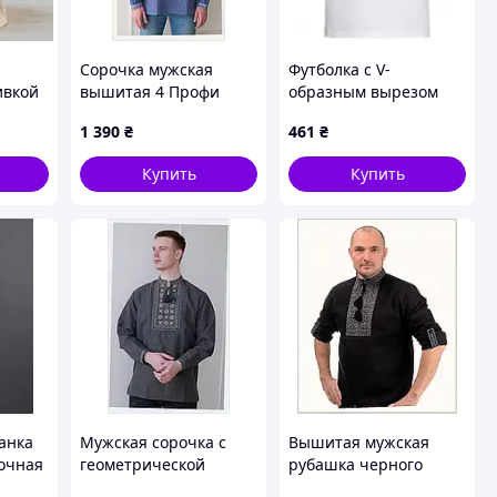
Сорочка мужская
Футболка с V-
ивкой
вышитая 4 Профи
образным вырезом
ка
синяя джинс 54 р.,
мужская герб с
1 390
₴
461
₴
лка
861A3895MX
вышиванкой
болка
символика украины
Купить
Купить
тболка
анка
Мужская сорочка с
Вышитая мужская
очная
геометрической
рубашка черного
вышивкой 56 размер,
цвета 4Profi 52 р,