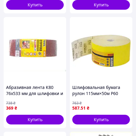
Купить
Купить
Абразивная лента К80
Шлифовальная бумага
76х533 мм для шлифовки и
рулон 115мм×50м P60
обработки поверхностей
SIGMA (9114241)
738
₴
763
₴
10 штук
369
₴
587
.51
₴
Купить
Купить