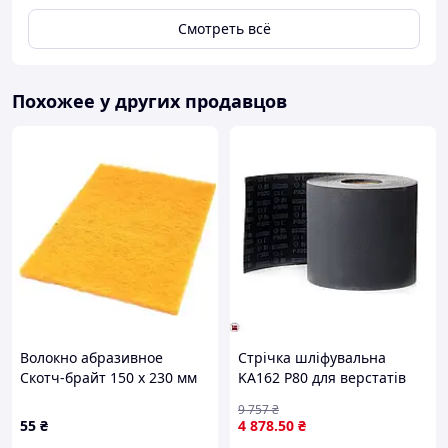
Смотреть всё
Похожее у других продавцов
Волокно абразивное
Стрічка шліфувальна
Скотч-брайт 150 х 230 мм
KA162 P80 для верстатів
золотой/серый
DDS-225 237 ширина
9 757
₴
Среднезернистый
100мм для шліфовки
55
₴
4 878
.50
₴
=Smirdex=
деревини