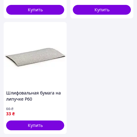
5 шт
Купить
Купить
Шлифовальная бумага на
липучке P60
прямоугольной формы
66
₴
размером 250х13,5 мм для
33
₴
качественной обработки
поверхности
Купить