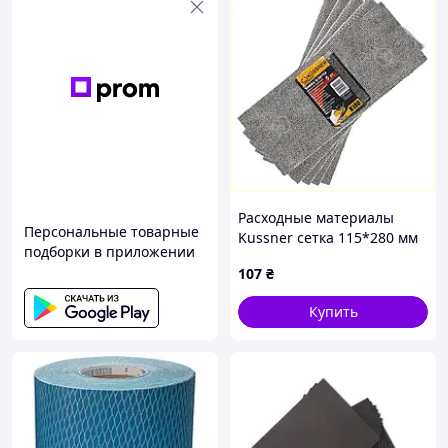
Расходные материалы
Персональные товарные
Kussner сетка 115*280 мм
подборки в приложении
P180 набор 5 шт,
107
₴
C8676X254
Купить