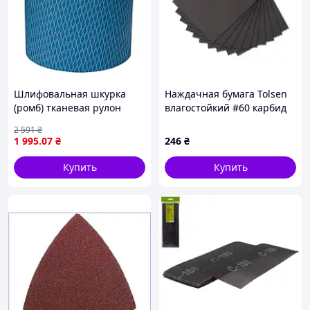
Шлифовальная шкурка
Наждачная бумага Tolsen
(ромб) тканевая рулон
влагостойкий #60 карбид
200мм×25м P100 SIGMA
кремния, 10 листов
2 591
₴
(9111061)
28х23см (32401)
1 995
.07
₴
246
₴
Купить
Купить