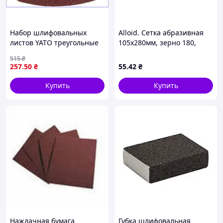
Набор шлифовальных
Alloid. Сетка абразивная
листов YATO треугольные
105х280мм, зерно 180,
самоклеящиеся для
10шт (00000061490)
515
₴
реноватора P80 P120 P240
257
.50
₴
55
.42
₴
20шт
Купить
Купить
Наждачная бумага
Губка шлифовальная