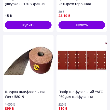
(шкурка) P 120 Украина
четырехсторонняя
=VOREL=
100×70×25мм P180 SIGMA
30
₴
(9130691)
15
₴
23
.10
₴
Купить
Купить
Шкурка шлифовальная
Папір шліфувальний YATO
Werk 58019
Р60 для шліфування
дерева металла
1 050
₴
220
₴
универсальный материал
899
₴
110
₴