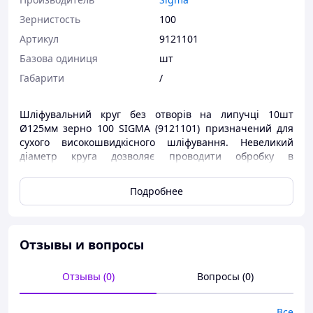
Зернистость
100
Артикул
9121101
Базова одиниця
шт
Габарити
/
Шліфувальний круг без отворів на липучці 10шт
Ø125мм зерно 100 SIGMA (9121101) призначений для
сухого високошвидкісного шліфування. Невеликий
діаметр круга дозволяє проводити обробку в
важкодоступних місцях, робить його неперевершеним
по легкості роботи і точності обробки. За
Подробнее
властивостями є багатофункціональним абразивом. В
основному застосовується в автомобільній
промисловості, деревообробці і металообробці.
Отзывы и вопросы
Можливе використання з шлифмашинкой орбітальною
пневматичною ТМ SIGMA (
6731011
,
6731421
), диском
для шліфмашинки (
6731831
), диском шліфувальним
Отзывы (0)
Вопросы (0)
гумовим твердим (
9181151
) та м'яким (
9182151
)
Все