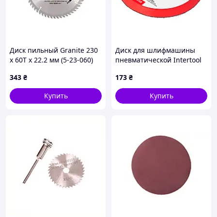
Диск пильный Granite 230
Диск для шлифмашины
x 60T x 22.2 мм (5-23-060)
пневматической Intertool
125 мм (PT-2125)
343
₴
173
₴
Купить
Купить