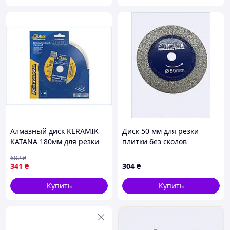
Алмазный диск KERAMIK
Диск 50 мм для резки
KATANA 180мм для резки
плитки без сколов
керамической плитки и
вакуумный B8X746620
682
₴
камня с водяным
341
₴
304
₴
охлаждением
Купить
Купить