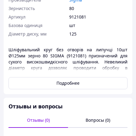
Зернистость
80
Артикул
9121081
Базова одиниця
шт
Діаметр диску, мм
125
Шліфувальний круг без отворів на липучці 10шт
Ø125мм зерно 80 SIGMA (9121081) призначений для
сухого високошвидкісного шліфування. Невеликий
діаметр круга дозволяє проводити обробку в
важкодоступних місцях, робить його неперевершеним
по легкості роботи і точності обробки. За
Подробнее
властивостями є багатофункціональним абразивом. В
основному застосовується в автомобільній
промисловості, деревообробці і металообробці.
Отзывы и вопросы
Можливе використання з шлифмашинкой орбітальною
пневматичною ТМ SIGMA (
6731011
,
6731421
), диском
для шліфмашинки (
6731831
), диском шліфувальним
Отзывы (0)
Вопросы (0)
гумовим твердим (
9181151
) та м'яким (
9182151
)