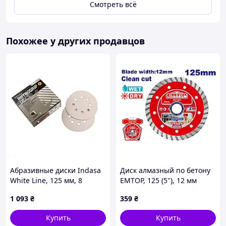
Смотреть всё
Похожее у других продавцов
Абразивные диски Indasa
Диск алмазный по бетону
White Line, 125 мм, 8
EMTOP, 125 (5"), 12 мм
отверстий, зернистость
(EDDC031251)
1 093
₴
359
₴
P120
Купить
Купить