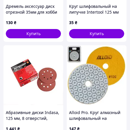
Дремель аксессуар диск
Круг шлифовальный на
отрезной 35мм для хобби
липучке Intertool 125 мм
8572B25B0
Р320 (10 шт.) (BT-0532)
130
₴
35
₴
Купить
Купить
Абразивные диски Indasa,
Alloid Pro. Круг алмазный
125 мм, 8 отверстий,
шлифовальный на
зернистость P1200, 50 шт.
липучке COMBS 100 мм,
1 441
₴
147
₴
зерно 100 (00000063378)