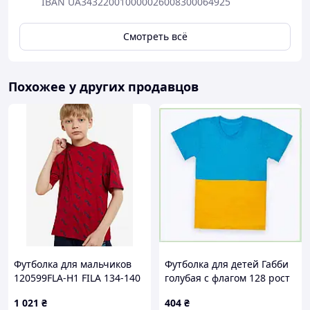
IBAN UA343220010000026008300064925
Смотреть всё
Похожее у других продавцов
Футболка для мальчиков
Футболка для детей Габби
120599FLA-H1 FILA 134-140
голубая с флагом 128 рост
(140) Красный 120599FLA-
84E8372T5C
1 021
₴
404
₴
H1