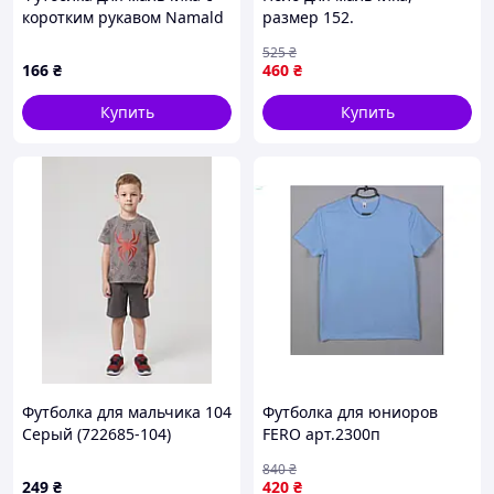
коротким рукавом Namald
размер 152.
No305
525
₴
166
₴
460
₴
Купить
Купить
Футболка для мальчика 104
Футболка для юниоров
Серый (722685-104)
FERO арт.2300п
стрейчевая голубая из 93%
840
₴
хлопка для комфортной
249
₴
420
₴