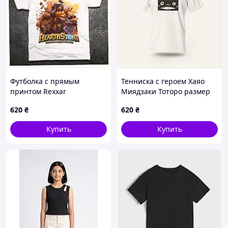
Футболка с прямым
Тенниска с героем Хаяо
принтом Rexxar
Миядзаки Тоторо размер
Hearthstone для мальчика,
140 817X568T5
620
₴
620
₴
7584T24E4
Купить
Купить