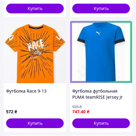
Купить
Купить
Футболка Race 9-13
Футболка футбольная
PUMA teamRISE Jersey Jr
синий для детей 128 см
925
₴
спортивная одежда для
572
₴
747
.40
₴
игры в футбол SKU_704938-
02
Купить
Купить