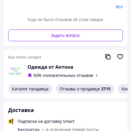
Характеристики:
Все
Возраст
: От 4 до 16 лет
Ткань
: Турецкий высококачественный трикотаж
Еще не было отзывов об этом товаре
(95% хлопок, 5% стретч)
Размеры
:
110-116
Задать вопрос
122-128
134-140
146-152
Был online:
сегодня
158-164
Одежда от Антона
Допустимая погрешность
: ±1 см
93% положительных отзывов
Ширина по
Рост
Длина по спинке
груди
Каталог продавца
Отзывы о продавце
2715
Кон
110-116
42-43
32
122-128
47-48
35
Доставка
134-140
51-52
38
146-152
55-56
40
Подписка на доставку Smart
158-164
59-60
44
Бесплатно
— в отделения Новой почты