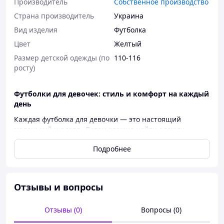
Производитель
Собственное производство
Страна производитель
Украина
Вид изделия
Футболка
Цвет
Желтый
Размер детской одежды (по
110-116
росту)
Футболки для девочек: стиль и комфорт на каждый
день
Каждая футболка для девочки — это настоящий
маленький шедевр. Летом сложно найти одежду
удобнее: легкие, дышащие и комфортные, они
Подробнее
идеально подходят для жаркой погоды.
Благодаря разнообразию моделей их легко сочетать с
любыми образами — от повседневных до нарядных.
Яркие принты и качественные ткани делают эти
Отзывы и вопросы
футболки идеальным выбором для маленьких модниц!
Отзывы (0)
Вопросы (0)