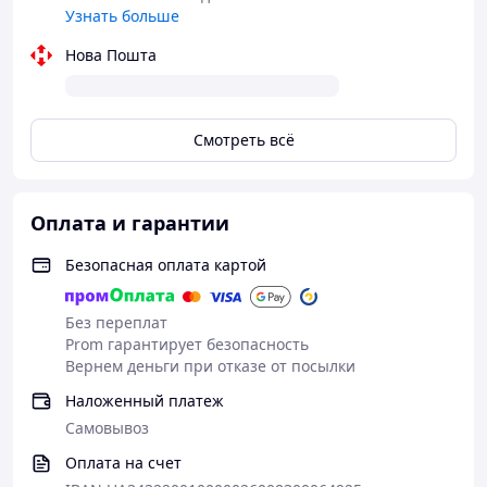
Узнать больше
Наша особенность!
Мы производители! Можем обеспечить любое
Нова Пошта
количество , любые модели , принтование, и большой
ассортимент цветов
Смотреть всё
Оплата и гарантии
Безопасная оплата картой
Без переплат
Prom гарантирует безопасность
Вернем деньги при отказе от посылки
Наложенный платеж
Самовывоз
Оплата на счет