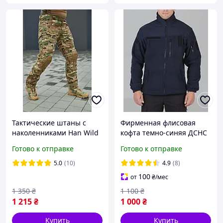
Тактические штаны с
Фирменная флисовая
наколенниками Han Wild
кофта темно-синяя ДСНС
G2 Рип-стоп Мультикам
(МЧС)
Готово к отправке
Готово к отправке
XS, S, M, L, XL, 2XL, 3XL,
4XL
5.0
(10)
4.9
(8)
100
от
₴
/мес
1 350
₴
1 100
₴
1 215
₴
1 000
₴
Купить
Купить