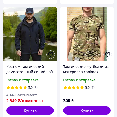
Костюм тактический
Тактические футболки из
демисезонный синий Soft
материала coolmax
Shell военный
КУЛМАКС
Готово к отправке
Готово к отправке
непромокаемый на флисе
5.0
(3)
5.0
(7)
4 149
₴/комплект
2 549
₴/комплект
300
₴
Купить
Купить