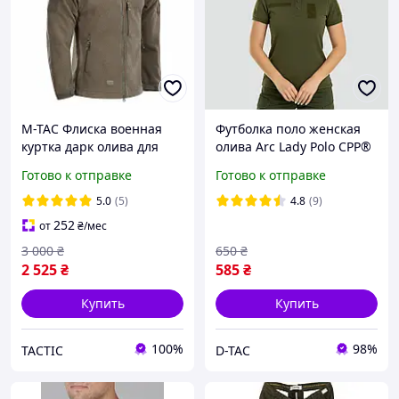
М-ТАС Флиска военная
Футболка поло женская
куртка дарк олива для
олива Arc Lady Polo CPP®
ЗСУ ALPHA MICROFLEECE
Olive Green 40/2
Готово к отправке
Готово к отправке
GEN.II
5.0
(5)
4.8
(9)
252
от
₴
/мес
3 000
₴
650
₴
2 525
₴
585
₴
Купить
Купить
100%
98%
TACTIC
D-TAC