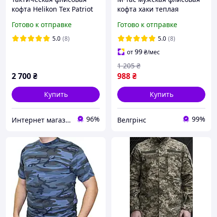
кофта Helikon Tex Patriot
кофта хаки теплая
Heavy Fleece Jacket,
военная флиска ЗСУ
Готово к отправке
Готово к отправке
Coyote, утеплённая, для
олива на змейке Delta
туризма и активного
Fleece Army Olive
5.0
(8)
5.0
(8)
отдых
99
от
₴
/мес
1 205
₴
2 700
₴
988
₴
Купить
Купить
96%
99%
Интернет магазин Tirlimboom
Велгрінс