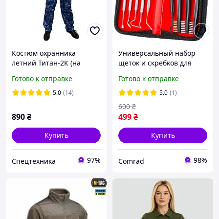
Костюм охранника
Универсальный набор
летний Титан-2К (на
щеток и скребков для
молнии)
чистки оружия
Готово к отправке
Готово к отправке
5.0
(14)
5.0
(1)
600
₴
890
₴
499
₴
Купить
Купить
97%
98%
Спецтехника
Comrad