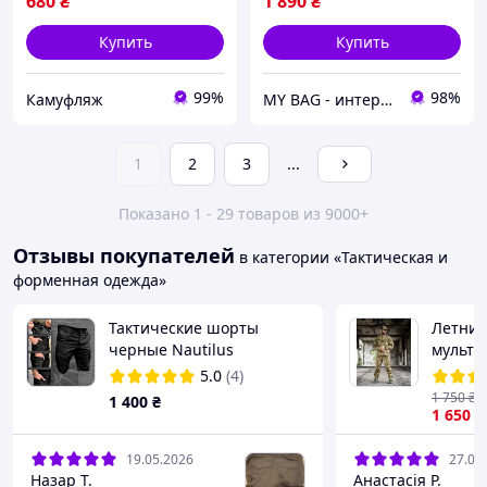
680
₴
1 890
₴
Купить
Купить
99%
98%
Камуфляж
MY BAG - интернет магазин сумок, чемоданов и аксессуаров
1
2
3
...
Показано 1 - 29 товаров из 9000+
Отзывы покупателей
в категории «Тактическая и
форменная одежда»
Тактические шорты
Летний
черные Nautilus
мульти
мульти
5.0
(4)
форма 
1 750
₴
1 400
₴
китель
1 650
₴
полева
19.05.2026
27.03
Назар Т.
Анастасія Р.