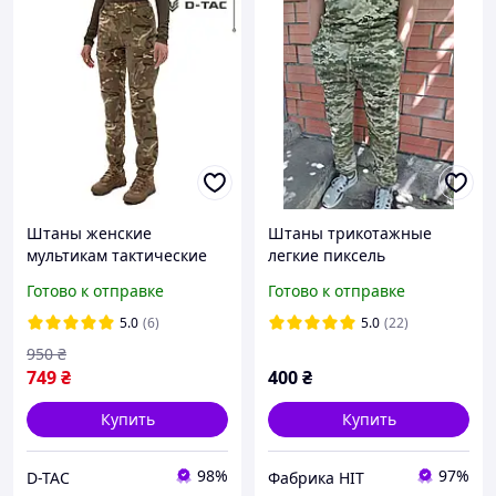
Штаны женские
Штаны трикотажные
мультикам тактические
легкие пиксель
карго брюки летние
Готово к отправке
Готово к отправке
военные зсу
5.0
(6)
5.0
(22)
950
₴
749
₴
400
₴
Купить
Купить
98%
97%
D-TAC
Фабрика НІТ