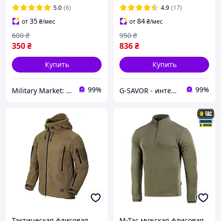
олива НГУ флисовка хаки
5.0
(6)
4.9
(17)
35
84
от
₴
/мес
от
₴
/мес
600
₴
950
₴
350
₴
836
₴
Купить
Купить
99%
99%
Military Market: UA
G-SAVOR - интернет-магазин сумок, обуви и аксессуаров
Тактическая флисовая
M-Tac мужская флисовая