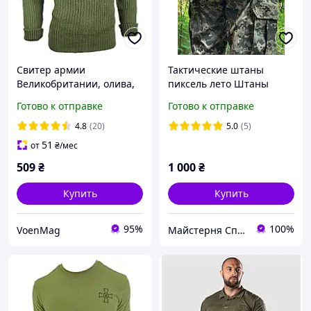
Свитер армии
Тактические штаны
Великобритании, олива,
пиксель лето Штаны
оригинал
уставные Ш/КЛП Пиксель
Готово к отправке
Готово к отправке
ММ-14 летние брюки
пиксель ЗСУ
4.8
(20)
5.0
(5)
51
от
₴
/мес
509
₴
1 000
₴
Купить
Купить
95%
100%
VoenMag
Майстерня Спецодягу LTM