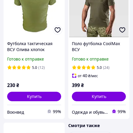
Футболка тактическая
Поло футболка CoolMax
ВСУ Олива хлопок
ВСУ
(46,48,50,52,54,56,58,60,62
Готово к отправке
Готово к отправке
,64р) olive
5.0
(12)
5.0
(24)
40
от
₴
/мес
230
₴
399
₴
Купить
Купить
99%
99%
Воєнвед
Одежда и обувь для рыбаков и охотников, спецодежда от производителя
Смотри также