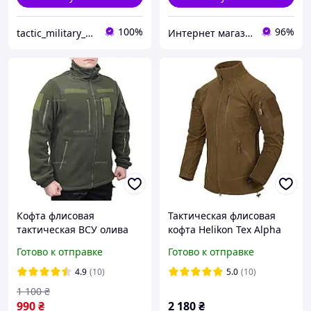
100%
96%
tactic_military_shop
Интернет магазин NickMarket
Кофта флисовая
Тактическая флисовая
тактическая ВСУ олива
кофта Helikon Tex Alpha
Tactical Grid Fleece,
Готово к отправке
Готово к отправке
Coyote, для туризма,
активного отдыха
4.9
(10)
5.0
(10)
1 100
₴
990
₴
2 180
₴