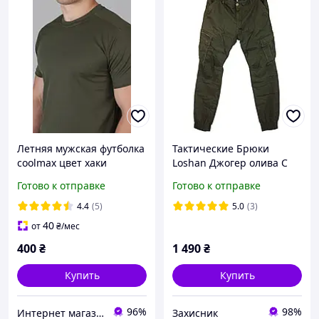
Летняя мужская футболка
Тактические Брюки
coolmax цвет хаки
Loshan Джогер олива С
резинкой натуральная
Готово к отправке
Готово к отправке
ткань
4.4
(5)
5.0
(3)
40
от
₴
/мес
400
₴
1 490
₴
Купить
Купить
96%
98%
Интернет магазин NickMarket
Захисник