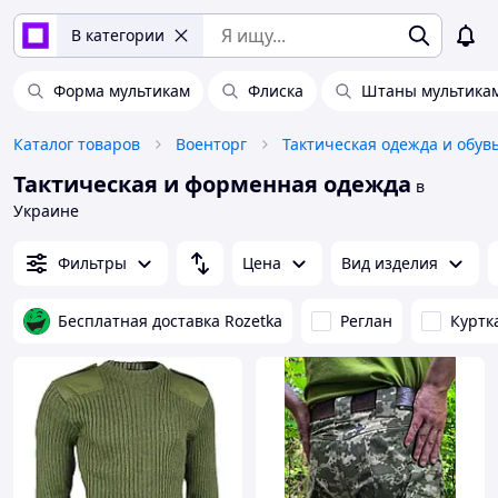
В категории
Форма мультикам
Флиска
Штаны мультика
Каталог товаров
Военторг
Тактическая одежда и обув
Тактическая и форменная одежда
в
Украине
Фильтры
Цена
Вид изделия
Бесплатная доставка Rozetka
Реглан
Куртк