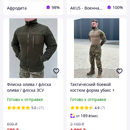
98%
100%
Афродита
AKUS - Военная одежда и амуниция
Флиска олива / фліска
Тактический боевой
олива / фліска ЗСУ
костюм форма убакс +
штаны с наколенниками
Готово к отправке
Готово к отправке
мультикам HAN WILD G2
летняя военная форма
5.0
(27)
4.9
(7)
189
от
₴
/мес
690
₴
2 100
₴