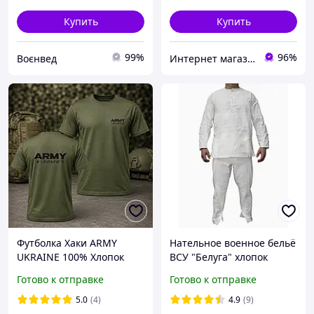
Купить
Купить
99%
96%
Воєнвед
Интернет магазин Tirlimboom
Футболка Хаки ARMY
Нательное военное бельё
UKRAINE 100% Хлопок
ВСУ "Белуга" хлопок
р.46-S
Готово к отправке
Готово к отправке
5.0
(4)
4.9
(9)