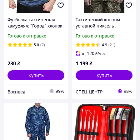
Футболка тактическая
Тактический костюм
камуфляж "Город" хлопок
уставной пиксель ,
военная форма
Готово к отправке
Готово к отправке
тактическая для ЗСУ
5.0
(7)
4.9
(21)
120
от
₴
/мес
230
₴
1 199
₴
Купить
Купить
99%
98%
Воєнвед
СПЕЦ-ЦЕНТР