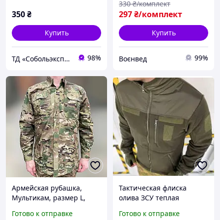
330
₴/комплект
350
₴
297
₴/комплект
Купить
Купить
98%
99%
ТД «Собольэкспресс»
Воєнвед
Армейская рубашка,
Тактическая флиска
Мультикам, размер L,
олива ЗСУ теплая
Yakeda, тактическая
армейская флисовая
Готово к отправке
Готово к отправке
рубашка для военного
кофта военная флиска