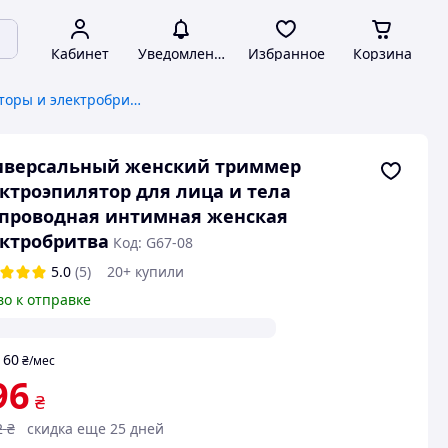
Кабинет
Уведомления
Избранное
Корзина
Женские эпиляторы и электробритвы
иверсальный женский триммер
ктроэпилятор для лица и тела
проводная интимная женская
ктробритва
Код: G67-08
5.0
(5)
20+ купили
во к отправке
60
т
₴
/мес
96
₴
2
₴
скидка еще 25 дней