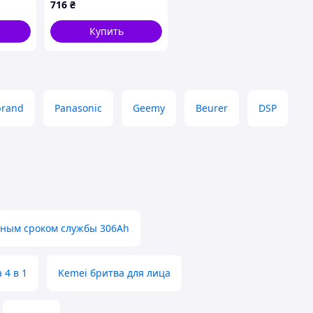
716
₴
Купить
brand
Panasonic
Geemy
Beurer
DSP
ьным сроком службы 306Ah
 4 в 1
Kemei бритва для лица