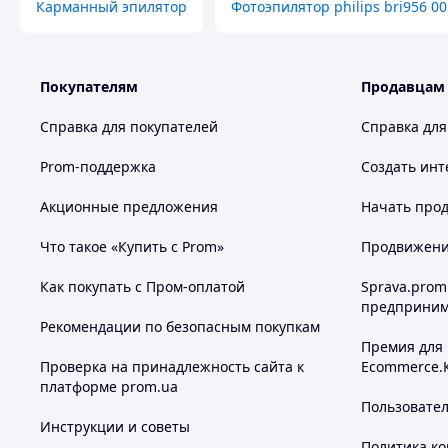
Карманный эпилятор
Фотоэпилятор philips bri956 00
После полной зарядки она может работать непрерывно 
использовании. Портативный, беспроводной и компакт
для удобства транспортировки.
Покупателям
Продавцам
Справка для покупателей
Справка для
Prom-поддержка
Создать инт
Акционные предложения
Начать прод
Что такое «Купить с Prom»
Продвижение
Как покупать с Пром-оплатой
Sprava.prom
предприним
Рекомендации по безопасным покупкам
Премия для
Проверка на принадлежность сайта к
Ecommerce.
платформе prom.ua
Пользовате
Инструкции и советы
Политика к