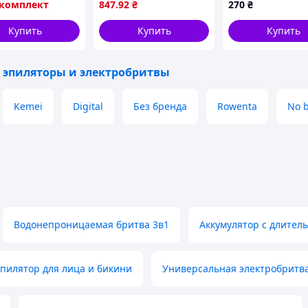
/комплект
847
.92
₴
270
₴
ктный эпилятор
DSP 70153A Белый
енщин , EWD
Купить
Купить
Купить
 эпиляторы и электробритвы
Kemei
Digital
Без бренда
Rowenta
No 
щей
ной
я
н,
Водонепроницаемая бритва 3в1
Аккумулятор с длител
сухом,
во
пилятор для лица и бикини
Универсальная электробритва
бритья
тку бритвы. Не погружайте корпус бритвы в