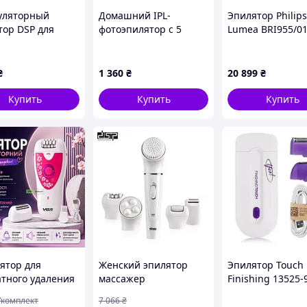
с этой элегантной женской бритвой.
уляторный
Домашний IPL-
Эпилятор Philips
тор DSP для
фотоэпилятор с 5
Lumea BRI955/01
вительной кожи
уровнями мощности и
07AM8
защитными очками
₴
1 360
₴
20 899
₴
Купить
Купить
Купить
ятор для
Женский эпилятор
Эпилятор Touch
атного удаления
массажер
Finishing 13525-
 , Эпилятор
многофункциональный
/комплект
7 066
₴
рсальный ,
5 в 1 на аккумуляторе