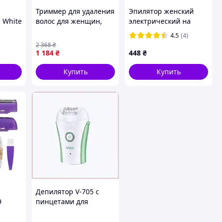
Триммер для удаления
Эпилятор женский
 White
волос для женщин,
электрический на
Женский портативный
аккумуляторе VGR 2
4.5
(4)
эпилятор для
скорости
2 368
₴
депиляции, Триммер
1 184
₴
448
₴
для интимной
стрижки женские,
Купить
Купить
XMU
Депилятор V-705 с
9
пинцетами для
быстрой очистки,
2B49476T1