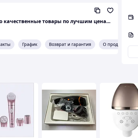
Интернет магазин "Select Store" 🛒 Только качественные товары по лучшим ценам ✅
такты
График
Возврат и гарантия
О продавце
тример електроепілятор для обличчя та тіла
оча електробритва
р для лица и тела Беспроводная интимная
а, безопасная
бритва 4в1 для женщин
многофункциональные насадки для мгновенного
, зоны бикини, носа, бровей и т. д., обеспечивая
кожу более гладкой.
станет идеальным подарком для вашей девушки и
тери, Рождество и годовщину. Подарите им