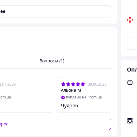
ее
Вопросы (1)
Опл
2.07.2026
09.06.2026
Альона М.
rom.ua
Куплено на Prom.ua
Чудово
прос