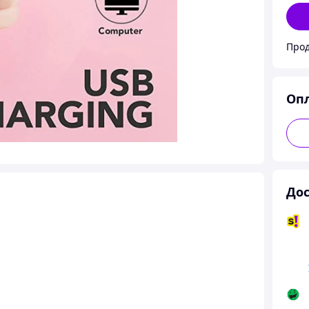
Оп
Дос