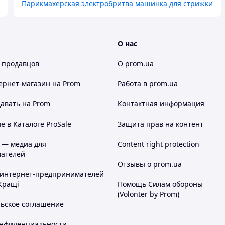
Парикмахерская электробритва машинка для стрижки
до 60 минут, эффективна и проста в
ный, он легко помещается в карман на шнурке
О нас
 продавцов
О prom.ua
ернет-магазин
на Prom
Работа в prom.ua
авать на Prom
Контактная информация
 в Каталоге ProSale
Защита прав на контент
 — медиа для
Content right protection
ателей
Отзывы о prom.ua
 интернет-предпринимателей
Кращі
Помощь Силам обороны
(Volonter by Prom)
льское соглашение
онфиденциальности