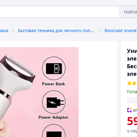
Найти
ника
Бытовая техника для личного пользования
Ун
эле
Бес
эле
Гото
о
5
1 19