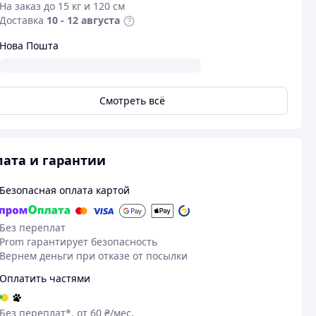
На заказ до 15 кг и 120 см
Доставка
10 - 12 августа
Нова Пошта
Смотреть всё
ата и гарантии
Безопасная оплата картой
05.08.2026
03
Наталія Д.
Емма Ш.
Куплено на Prom.ua
Куплено на Pr
Без переплат
Prom гарантирует безопасность
Чудово
Чудово
Вернем деньги при отказе от посылки
Оплатить частями
Без переплат*, от 60 ₴/мес.