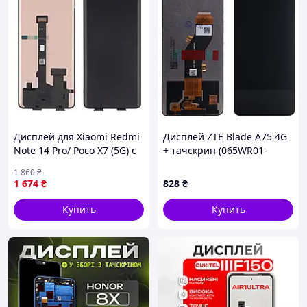
Дисплей для Xiaomi Redmi
Дисплей ZTE Blade A75 4G
Note 14 Pro/ Poco X7 (5G) с
+ тачскрин (065WR01-
чёрным тачскрином OLED
(7300301068)-SST оригинал
1 860
₴
OEM)
1 674
₴
828
₴
Купить
Купить