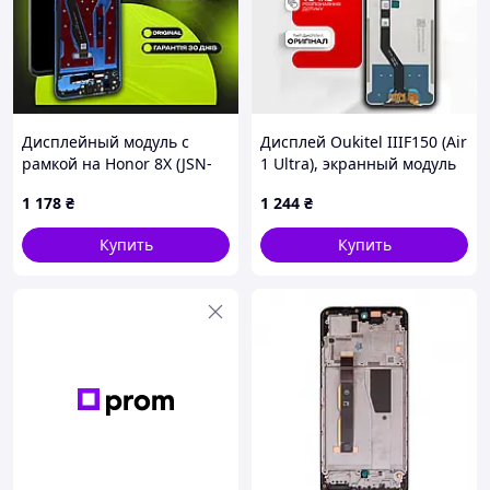
Дисплейный модуль с
Дисплей Oukitel IIIF150 (Air
рамкой на Honor 8X (JSN-
1 Ultra), экранный модуль
L11) (синий с тачскрином),
на Оукител ИИИФ150 (Эир
1 178
₴
1 244
₴
экран для Хонор 8Х
1 Ультра)
Купить
Купить