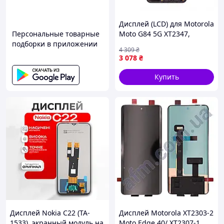
Дисплей (LCD) для Motorola
Персональные товарные
Moto G84 5G XT2347,
подборки в приложении
XT2347-2 з тачскріном та
4 309
₴
рамкою black (P-Oled)
3 078
₴
Original Quality
Купить
Дисплей Nokia C22 (TA-
Дисплей Motorola XT2303-2
1533), экранный модуль на
Moto Edge 40/ XT2307-1