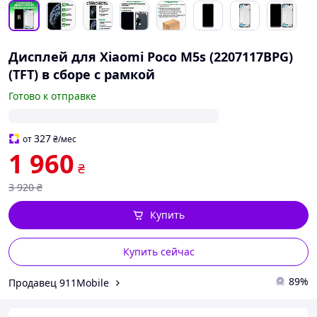
Дисплей для Xiaomi Poco M5s (2207117BPG)
(TFT) в сборе с рамкой
Готово к отправке
327
от
₴
/мес
1 960
₴
3 920
₴
Купить
Купить сейчас
89%
Продавец 911Mobile