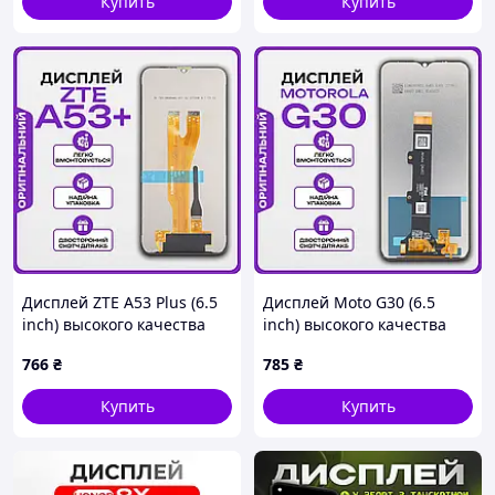
Купить
Купить
Дисплей ZTE A53 Plus (6.5
Дисплей Moto G30 (6.5
inch) высокого качества
inch) высокого качества
(original), экран на ЗТЕ А53
(original), экран на Мото
766
₴
785
₴
Плюс
Г30
Купить
Купить