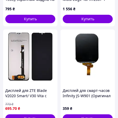
Нокия С22
Moto Edge 40 Neo P-OLED
795
₴
1 556
₴
черный
Купить
Купить
Дисплей для ZTE Blade
Дисплей для смарт-часов
V2020 Smart/ V30 Vita с
Infinity JS-W901 (Оригинал
чёрным тачскрином
по разбору) (Восстановлен)
773
₴
695
.70
₴
359
₴