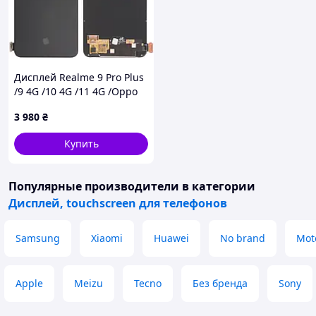
Дисплей Realme 9 Pro Plus
/9 4G /10 4G /11 4G /Oppo
A78 4G /Reno 7 /Reno 8 Lite
3 980
₴
/OnePlus Nord CE 2 5G
черный, Amoled, оригинал
Купить
PRC
Популярные производители
в категории
Дисплей, touchscreen для телефонов
Samsung
Xiaomi
Huawei
No brand
Mot
Apple
Meizu
Tecno
Без бренда
Sony