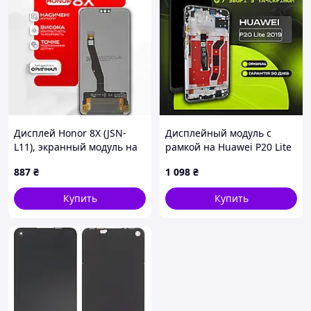
Дисплей Honor 8X (JSN-
Дисплейный модуль с
L11), экранный модуль на
рамкой на Huawei P20 Lite
Хонор 8Х
2019 (черный с
887
₴
1 098
₴
тачскрином), экран для
Хуавей П20 Лайт 2019
Купить
Купить