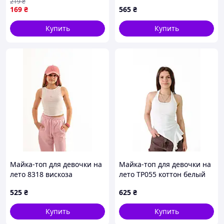
219
₴
169
₴
565
₴
Купить
Купить
Майка-топ для девочки на
Майка-топ для девочки на
лето 8318 вискоза
лето TP055 коттон белый
молочный/розовый
асимметричный волан
525
₴
625
₴
нашивка из кружева 158(р)
146(р)
Купить
Купить