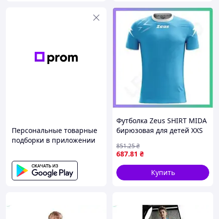
Футболка Zeus SHIRT MIDA
Персональные товарные
бирюзовая для детей XXS
подборки в приложении
спортивная футболка из
851
.25
₴
полиэстера SKU_Z01241
687
.81
₴
Купить