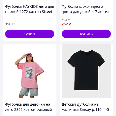
Футболка HAYKIDS лето для
Футболка шоколадного
парней 1272 коттон Street
цвета для детей 4-7 лет из
черный 134(р)
трикотажа с добавлением
504
₴
лайкры
350
₴
252
₴
Купить
Купить
Футболка для девочки на
Детская футболка на
лето 2862 коттон розовый
мальчика Sinsay р.110, 4-5
DOBERMAN XX one size(р)
лет