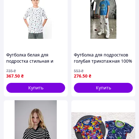
Футболка белая для
Футболка для подростков
подростка стильная и
голубая трикотажная 100%
комфортная для активного
хлопок для комфортной
735
₴
553
₴
отдыха и повседневной
носки в повседневной
367
.50
₴
276
.50
₴
носки
жизни
Купить
Купить