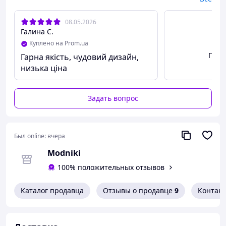
08.05.2026
Галина С.
Куплено на Prom.ua
Посм
Гарна якість, чудовий дизайн,
низька ціна
Задать вопрос
Был online:
вчера
Modniki
100% положительных отзывов
Каталог продавца
Отзывы о продавце
9
Контак