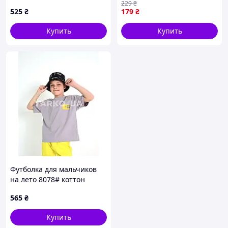
229
₴
525
₴
179
₴
Купить
Купить
Футболка для мальчиков
на лето 8078# коттон
серый FAN 150(р)
565
₴
Купить