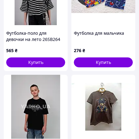
Футболка-поло для
Футболка для мальчика
девочки на лето 26SB264
коттон черный/белый
565
₴
276
₴
полоска, укороченная
146(р)
Купить
Купить