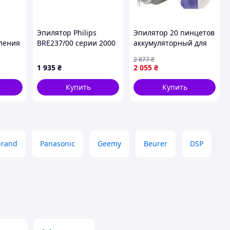
Эпилятор Philips
Эпилятор 20 пинцетов
аления
BRE237/00 серии 2000
аккумуляторный для
(Филипс)
удаления волос 1 шт
2 877
₴
альный
розовый AEG PS-9769
1 935
₴
2 055
₴
дками,
Купить
Купить
brand
Panasonic
Geemy
Beurer
DSP