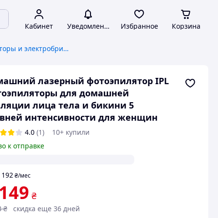
Кабинет
Уведомления
Избранное
Корзина
Женские эпиляторы и электробритвы
машний лазерный фотоэпилятор IPL
тоэпиляторы для домашней
ляции лица тела и бикини 5
вней интенсивности для женщин
4.0
(1)
10+ купили
во к отправке
192
т
₴
/мес
 149
₴
8
₴
скидка еще 36 дней