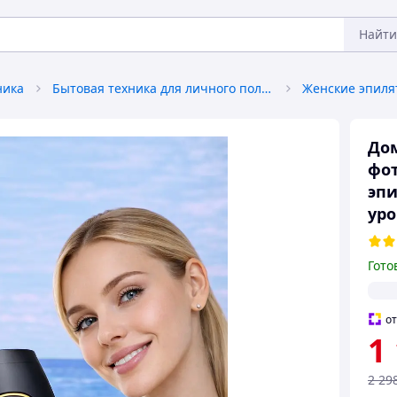
Найти
ника
Бытовая техника для личного пользования
До
фо
эпи
уро
Гото
о
1
2 29