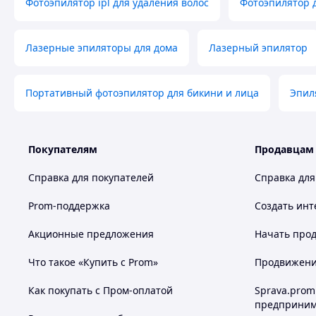
Фотоэпилятор ipl для удаления волос
Фотоэпилятор д
Фотоэпилятор
Адаптер питания
Инструкция
Лазерные эпиляторы для дома
Лазерный эпилятор
Упаковка
Бритвенный станок
Защитные очки
Портативный фотоэпилятор для бикини и лица
Эпил
Фотоэпилятор IPL – практичное решение для домашнего уход
гладкость без регулярных затрат на салон.
Покупателям
Продавцам
Справка для покупателей
Справка для
Похожие товары по характеристикам
Prom-поддержка
Создать инт
Акционные предложения
Начать прод
Что такое «Купить с Prom»
Продвижение
Как покупать с Пром-оплатой
Sprava.prom
предприним