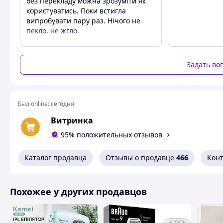
без перекладу можна зрозуміти як
користуватись. Поки встигла
випробувати пару раз. Нічого не
пекло, не жгло.
Преимущества
Швидка відправка
Задать во
Недостатки
Інструкція без перекладу
Был online:
сегодня
Витринка
95% положительных отзывов
Каталог продавца
Отзывы о продавце
466
Кон
Похожее у других продавцов