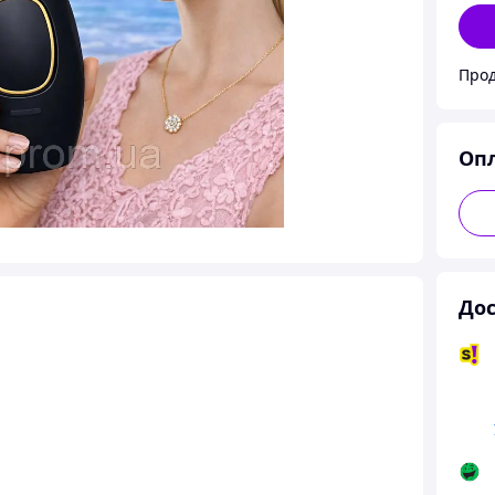
Прод
Оп
Дос