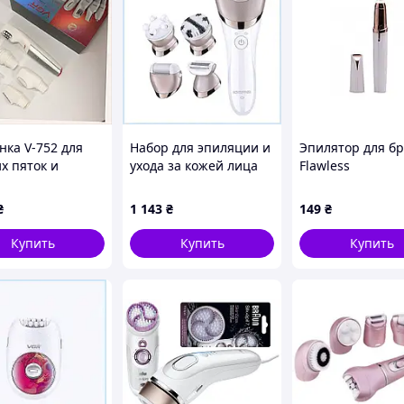
ка V-752 для
Набор для эпиляции и
Эпилятор для б
х пяток и
ухода за кожей лица
Flawless
ной депиляции
IGEMEI 2696A9M45
 3C0165A27
₴
1 143
₴
149
₴
Купить
Купить
Купить
бикини спина и грудь
ной кожи