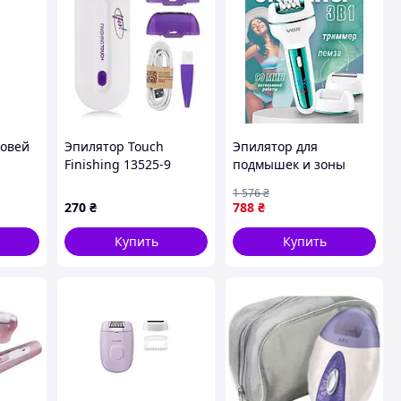
ровей
Эпилятор Touch
Эпилятор для
Finishing 13525-9
подмышек и зоны
бикини, Эпиляторы
1 576
₴
для интимной зоны,
270
₴
788
₴
Бритва триммер для
интимно Готово к
Купить
Купить
отправке