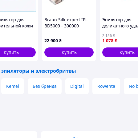
пилятор для
Braun Silk-expert IPL
Эпилятор для
вительной кожи
BD5009 - 300000
деликатного уд
ежимами,
импульсов V2 EAE
волос, Женский
2 156
₴
P041
многофункцион
22 900
₴
1 078
₴
эпилятор с наса
FRC
Купить
Купить
Купить
 эпиляторы и электробритвы
Kemei
Без бренда
Digital
Rowenta
No 