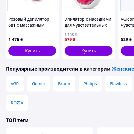
2 режима работы ручной и автоматический
Почему стоит выбрать
Розовый депилятор
Эпилятор с насадками
VGR э
Длительный эффект по сравнению с бритьем
6в1 с массажным
для чувствительных
чувст
Экономия на салонных процедурах
эффектом 58X54214T
зон, Эпилятор
с 2 р
Простота и удобство использования
1 158
₴
электроэпилятор
C8603
1 476
₴
579
₴
529
₴
Подходит для женщин и мужчин
Эффективный для тела
Компактний формат для дому
VR-67
Купить
Купить
Характеристики
Тип фотоэпилятор IPL
Популярные производители
в категории
Женские
Мощность 36 Вт
Напруга 100–240 В 50 60 Гц
VGR
Gemei
Braun
Philips
Flawless
Количество вспышек 500000
Уровни интенсивности 5
Режимы работы автоматический и ручной
ROZIA
Энергия импульса 3-5 Дж см2
Длина волны 580–1200 нм
Тип лампи кварцова
ТОП теги
Комплектация