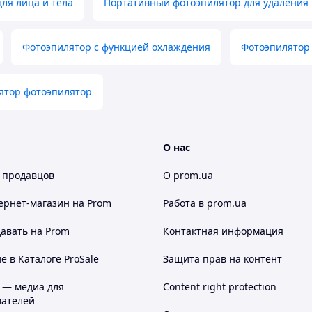
ля лица и тела
Портативный фотоэпилятор для удаления 
Фотоэпилятор с функцией охлаждения
Фотоэпилятор
ятор фотоэпилятор
а за кожей, которое обеспечивает длительную
О нас
 продавцов
О prom.ua
ернет-магазин
на Prom
Работа в prom.ua
авать на Prom
Контактная информация
 в Каталоге ProSale
Защита прав на контент
 — медиа для
Content right protection
ателей