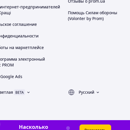
Отзывы о prom.ua
 интернет-предпринимателей
Кращі
Помощь Силам обороны
(Volonter by Prom)
льское соглашение
онфиденциальности
боты на маркетплейсе
рограмма электронный
с PROM
 Google Ads
ветлая
Русский
BETA
Насколько