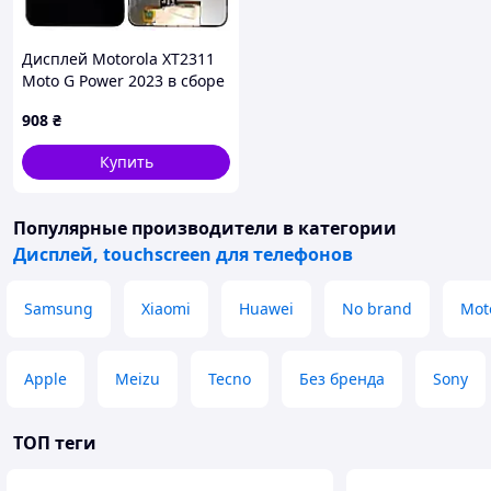
Дисплей Motorola XT2311
Moto G Power 2023 в сборе
с сенсором black Original
908
₴
PRC
Купить
Популярные производители
в категории
Дисплей, touchscreen для телефонов
Samsung
Xiaomi
Huawei
No brand
Mot
Apple
Meizu
Tecno
Без бренда
Sony
ТОП теги