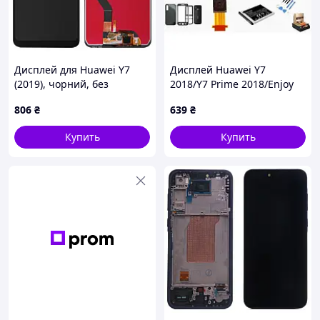
Дисплей для Huawei Y7
Дисплей Huawei Y7
(2019), чорний, без
2018/Y7 Prime 2018/Enjoy
логотипа, без рамки, High ,
8/Nova 2 Lite в сборе с
806
₴
639
₴
DUB-LX1
сенсором black
Купить
Купить