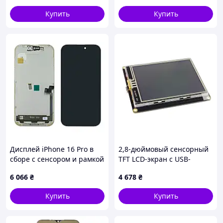
Купить
Купить
Дисплей iPhone 16 Pro в
2,8-дюймовый сенсорный
сборе с сенсором и рамкой
TFT LCD-экран с USB-
black (GX OLED) (под
интерфейсом
6 066
₴
4 678
₴
замену IC)
Купить
Купить