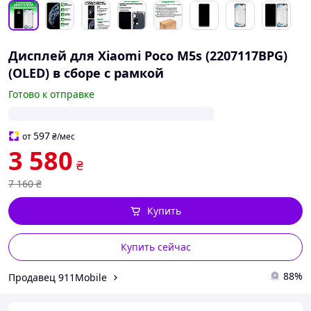
Дисплей для Xiaomi Poco M5s (2207117BPG)
(OLED) в сборе с рамкой
Готово к отправке
597
от
₴
/мес
3 580
₴
7 160
₴
Купить
Купить сейчас
88%
Продавец 911Mobile