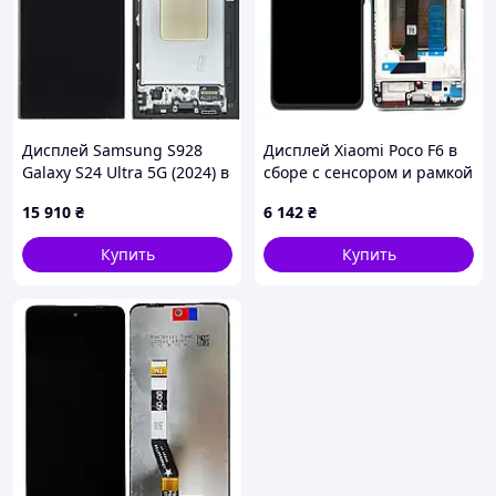
Дисплей Samsung S928
Дисплей Xiaomi Poco F6 в
Galaxy S24 Ultra 5G (2024) в
сборе с сенсором и рамкой
сборе с сенсором и рамкой
Green service orig
15 910
₴
6 142
₴
black (Original Assembled)
Купить
Купить