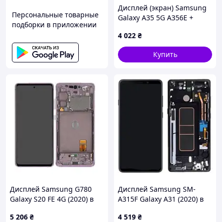
Дисплей (экран) Samsung
Персональные товарные
Galaxy A35 5G A356E +
подборки в приложении
тачскрин с рамкой (темно -
4 022
₴
синий оригинал OEM SP)
Купить
Дисплей Samsung G780
Дисплей Samsung SM-
Galaxy S20 FE 4G (2020) в
A315F Galaxy A31 (2020) в
сборе с сенсором и рамкой
сборе с сенсором и рамкой
5 206
₴
4 519
₴
Lavander service orig
black service orig