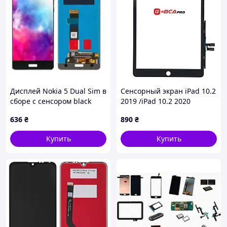
Дисплей Nokia 5 Dual Sim в
Сенсорный экран iPad 10.2
сборе с сенсором black
2019 /iPad 10.2 2020
черный, оригинал G+OCA
636
₴
890
₴
PRo
Купить
Купить