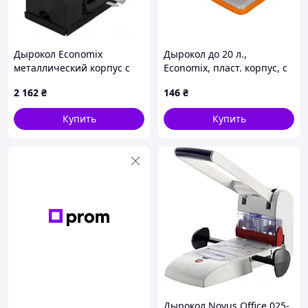
Дырокол Economix
Дырокол до 20 л.,
металлический корпус с
Economix, пласт. корпус, с
линейкой, до 100 листов
линейкой, оранжевый
2 162
₴
146
₴
черный (E40126)
Купить
Купить
Дырокол Novus Office 025-