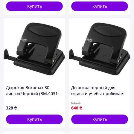
Купить
Купить
Дырокол Buromax 30
Дырокол черный для
листов Черный (BM.4031-
офиса и учебы пробивает
01)
30 листов с удобным
972
₴
контейнером для отходов
329
₴
648
₴
FLAME
Купить
Купить