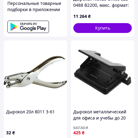
Персональные товарные
0488 B2200, макс. формат:
подборки в приложении
DIN A4 200 листов (80 г/м²)
11 264
₴
Купить
Дырокол 20л 8011 3-61
Дырокол металлический
для офиса и учебы до 20
листов с пластиковым
637
.50
₴
контейнером черный
32
₴
425
₴
FLAME