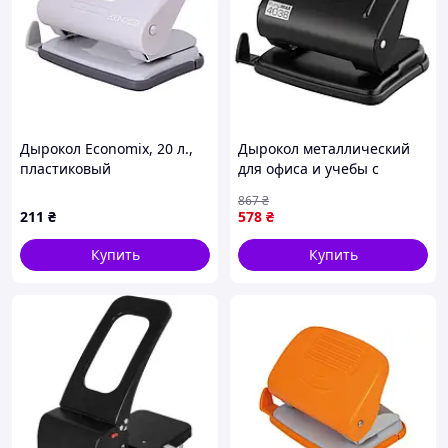
Дырокол Economix, 20 л.,
Дырокол металлический
пластиковый
для офиса и учебы с
высокой
867
₴
производительностью для
211
₴
578
₴
пробивания 30 листов
бумаги FLAME
Купить
Купить