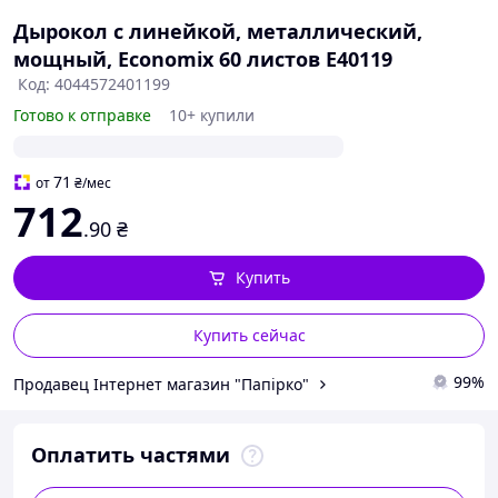
Дырокол с линейкой, металлический,
мощный, Economix 60 листов E40119
Код: 4044572401199
Готово к отправке
10+ купили
71
от
₴
/мес
712
.90
₴
Купить
Купить сейчас
99%
Продавец Інтернет магазин "Папірко"
Оплатить частями