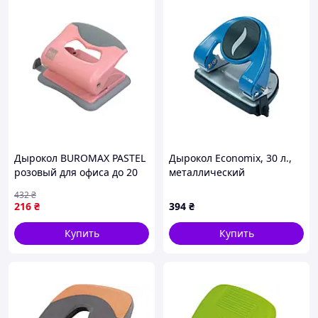
Дырокол BUROMAX PASTEL
Дырокол Economix, 30 л.,
розовый для офиса до 20
металлический
листов с металлической
432
₴
подошвой
216
₴
394
₴
Купить
Купить