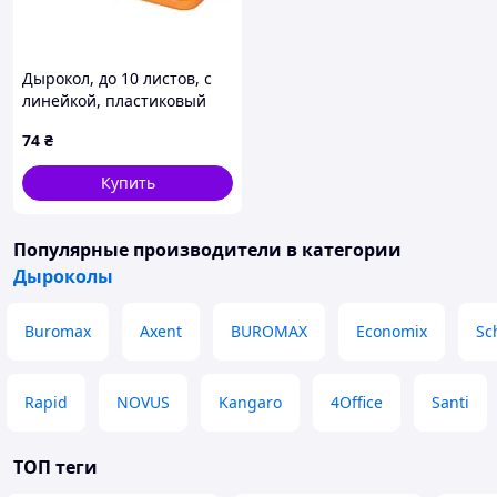
Дырокол, до 10 листов, с
линейкой, пластиковый
корпус, оранжевый, ТМ
74
₴
Economix
Купить
Популярные производители
в категории
Дыроколы
Buromax
Axent
BUROMAX
Economix
Sc
Rapid
NOVUS
Kangaro
4Office
Santi
ТОП теги